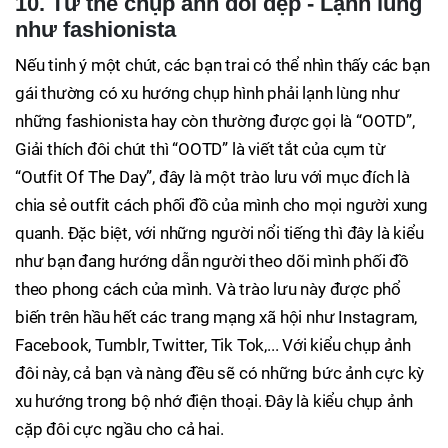
10. Tư thế chụp ảnh đôi đẹp - Lạnh lùng
như fashionista
Nếu tinh ý một chút, các bạn trai có thể nhìn thấy các bạn
gái thường có xu hướng chụp hình phải lạnh lùng như
những fashionista hay còn thường được gọi là “OOTD”,
Giải thích đôi chút thì “OOTD” là viết tắt của cụm từ
“Outfit Of The Day”, đây là một trào lưu với mục đích là
chia sẻ outfit cách phối đồ của mình cho mọi người xung
quanh. Đặc biệt, với những người nổi tiếng thì đây là kiểu
như bạn đang hướng dẫn người theo dõi mình phối đồ
theo phong cách của mình. Và trào lưu này được phổ
biến trên hầu hết các trang mạng xã hội như Instagram,
Facebook, Tumblr, Twitter, Tik Tok,... Với kiểu chụp ảnh
đôi này, cả bạn và nàng đều sẽ có những bức ảnh cực kỳ
xu hướng trong bộ nhớ điện thoại. Đây là kiểu chụp ảnh
cặp đôi cực ngầu cho cả hai.