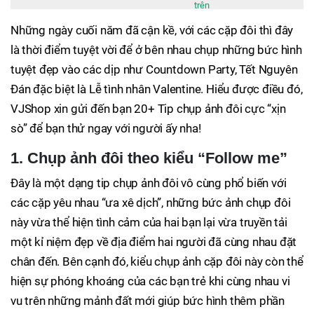
trên
Những ngày cuối năm đã cận kề, với các cặp đôi thì đây
là thời điểm tuyệt vời để ở bên nhau chụp những bức hình
tuyệt đẹp vào các dịp như Countdown Party, Tết Nguyên
Đán đặc biệt là Lễ tình nhân Valentine. Hiểu được điều đó,
VJShop xin gửi đến bạn 20+ Tip chụp ảnh đôi cực “xịn
sò” để bạn thử ngay với người ấy nha!
1. Chụp ảnh đôi theo kiểu “Follow me”
Đây là một dạng tip chụp ảnh đôi vô cùng phổ biến với
các cặp yêu nhau “ưa xê dịch”, những bức ảnh chụp đôi
này vừa thể hiện tình cảm của hai bạn lại vừa truyền tải
một kỉ niệm đẹp về địa điểm hai người đã cùng nhau đặt
chân đến. Bên cạnh đó, kiểu chụp ảnh cặp đôi này còn thể
hiện sự phóng khoáng của các bạn trẻ khi cùng nhau vi
vu trên những mảnh đất mới giúp bức hình thêm phần