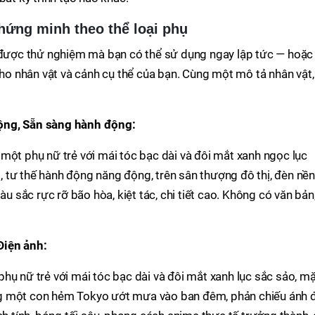
hứng minh theo thể loại phụ
ã được thử nghiệm mà bạn có thể sử dụng ngay lập tức — hoặc
cho nhân vật và cảnh cụ thể của bạn. Cùng một mô tả nhân vật,
ộng, Sẵn sàng hành động:
một phụ nữ trẻ với mái tóc bạc dài và đôi mắt xanh ngọc lục
 tư thế hành động năng động, trên sân thượng đô thị, đèn nền
àu sắc rực rỡ bão hòa, kiệt tác, chi tiết cao. Không có văn bản
Điện ảnh:
hụ nữ trẻ với mái tóc bạc dài và đôi mắt xanh lục sắc sảo, m
g một con hẻm Tokyo ướt mưa vào ban đêm, phản chiếu ánh 