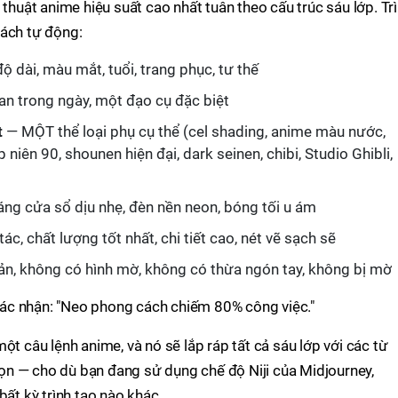
 thuật anime hiệu suất cao nhất tuân theo cấu trúc sáu lớp. Tr
cách tự động:
ộ dài, màu mắt, tuổi, trang phục, tư thế
ian trong ngày, một đạo cụ đặc biệt
t
— MỘT thể loại phụ cụ thể (cel shading, anime màu nước,
iên 90, shounen hiện đại, dark seinen, chibi, Studio Ghibli,
áng cửa sổ dịu nhẹ, đèn nền neon, bóng tối u ám
tác, chất lượng tốt nhất, chi tiết cao, nét vẽ sạch sẽ
n, không có hình mờ, không có thừa ngón tay, không bị mờ
ác nhận: "Neo phong cách chiếm 80% công việc."
ột câu lệnh anime, và nó sẽ lắp ráp tất cả sáu lớp với các từ
n — cho dù bạn đang sử dụng chế độ Niji của Midjourney,
bất kỳ trình tạo nào khác.