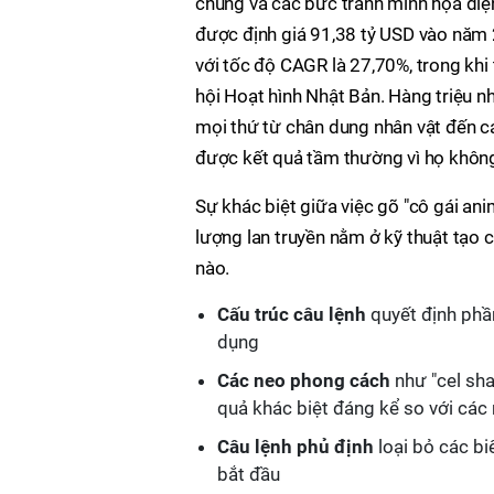
chung và các bức tranh minh họa điện
được định giá 91,38 tỷ USD vào năm 
với tốc độ CAGR là 27,70%, trong khi 
hội Hoạt hình Nhật Bản. Hàng triệu n
mọi thứ từ chân dung nhân vật đến 
được kết quả tầm thường vì họ không 
Sự khác biệt giữa việc gõ "cô gái an
lượng lan truyền nằm ở kỹ thuật tạo 
nào.
Cấu trúc câu lệnh
quyết định phầ
dụng
Các neo phong cách
như "cel sha
quả khác biệt đáng kể so với các
Câu lệnh phủ định
loại bỏ các bi
bắt đầu