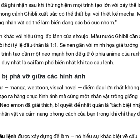
ã ghi nhận sau khi thử nghiệm mọi trình tạo lớn với bảy thể l
phong cảnh Ghibli xuất sắc có thể thất bại với thiết kế mecha. 
g nhân vật có thể làm biến dạng các bố cục nhóm."
khác với hiệu ứng lấp lánh của shoujo. Màu nước Ghibli cần 
i hỏi tỷ lệ đầu-thân là 1:1. Seinen gần với minh họa giả tưởng
trình tạo cần một neo mạnh hơn để giữ ở phía anime của ran
duy nhất là sai lầm phổ biến nhất khi tạo câu lệnh.
 bị phá vỡ giữa các hình ảnh
n tự — manga, webtoon, visual novel — điểm đau lớn nhất không
là tạo ra hàng chục hình ảnh mà cùng một nhân vật trông giống
olemon đã giải thích, bí quyết để nhất quán là "tách biệt nh
nhân vật và cẩm nang phong cách của bạn trong khi chỉ thay đ
câu lệnh
được xây dựng để làm — nó hiểu sự khác biệt về cấu