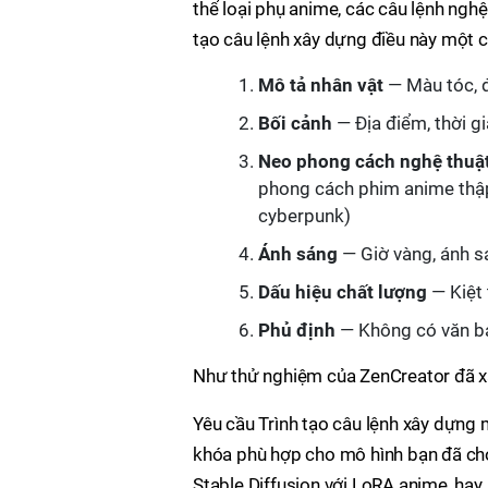
thể loại phụ anime, các câu lệnh nghệ
tạo câu lệnh xây dựng điều này một 
Mô tả nhân vật
— Màu tóc, đ
Bối cảnh
— Địa điểm, thời g
Neo phong cách nghệ thuậ
phong cách phim anime thập n
cyberpunk)
Ánh sáng
— Giờ vàng, ánh s
Dấu hiệu chất lượng
— Kiệt 
Phủ định
— Không có văn bả
Như thử nghiệm của ZenCreator đã x
Yêu cầu Trình tạo câu lệnh xây dựng m
khóa phù hợp cho mô hình bạn đã chọ
Stable Diffusion với LoRA anime, hay 