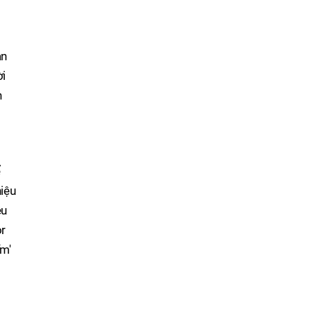
an
ời
n
ể
hiệu
ệu
or
ếm'