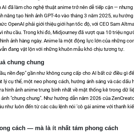
h AI đã làm cho nghệ thuật anime trở nên dễ tiếp cận — nhưng
nh năng tạo hình ảnh GPT-4o vào tháng 3 năm 2025, xu hướng
 mức OpenAI phải giới thiệu giới hạn tốc độ, với CEO Sam Altm
vì nhu cầu. Trong khi đó, Midjourney đã vượt qua 10 triệu ngư
 hình ảnh hàng ngày. Anime là một động lực lớn của những co
 vẫn đang vật lộn với những khuôn mẫu khó chịu tương tự.
quả chung chung
ầu, nền đẹp" gần như không cung cấp cho AI bất cứ điều gì đ
vật lý cụ thể, một neo phong cách, hướng ánh sáng và các dấu 
ra hình ảnh anime trung bình nhất về mặt thống kê trong dữ li
nh ảnh "chung chung". Như hướng dẫn năm 2026 của ZenCreat
u như luôn đến từ các câu lệnh nói 'cô gái anime với thanh ki
ong cách — mà là ít nhất tám phong cách