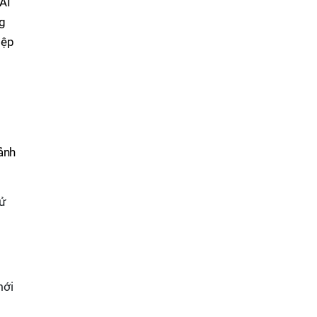
AI
ng
iệp
t
ảnh
sử
t
mới