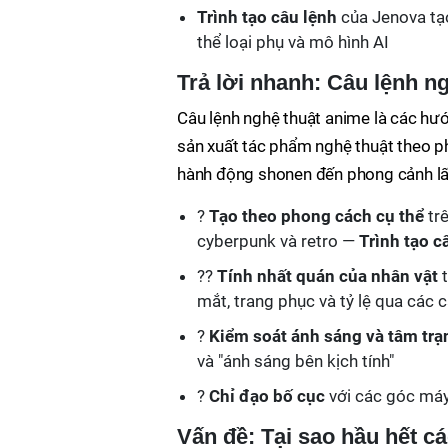
Trình tạo câu lệnh
của Jenova tạo
thể loại phụ và mô hình AI
Trả lời nhanh: Câu lệnh n
Câu lệnh nghệ thuật anime là các hướ
sản xuất tác phẩm nghệ thuật theo 
hành động shonen đến phong cảnh lấ
?
Tạo theo phong cách cụ thể
trê
cyberpunk và retro —
Trình tạo c
?‍?
Tính nhất quán của nhân vật
t
mắt, trang phục và tỷ lệ qua các 
?
Kiểm soát ánh sáng và tâm trạ
và "ánh sáng bên kịch tính"
?
Chỉ đạo bố cục
với các góc máy,
Vấn đề: Tại sao hầu hết c