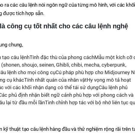
ạo ra các câu lệnh nói ngôn ngữ của từng mô hình, với các khố
g được tích hợp sẵn.
 là công cụ tốt nhất cho các câu lệnh nghệ
ung chung,
h tạo câu lệnhTính đặc thù của phong cáchMẫu một kích cỡ 
 (shonen, shoujo, seinen, Ghibli, chibi, mecha, cyberpunk,
âu lệnh cho mọi công cụCú pháp phù hợp cho Midjourney Nij
ông cụ khácTính nhất quán của nhân vậtHy vọng mô tả hoạt
úc với các khối nhận dạng có thể tái sử dụngCâu lệnh phủ
ác phủ định nhận biết ngữ cảnh phù hợp với phong cách và
ầu lại từ đầu mỗi lầnTinh chỉnh hợp tác với bộ nhớ liên tục q
 kỹ thuật tạo câu lệnh hàng đầu và thử nghiệm rộng rãi trên 