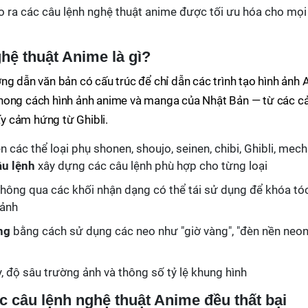
 ra các câu lệnh nghệ thuật anime được tối ưu hóa cho mọi
ghệ thuật Anime là gì?
ng dẫn văn bản có cấu trúc để chỉ dẫn các trình tạo hình ảnh A
phong cách hình ảnh anime và manga của Nhật Bản — từ các c
y cảm hứng từ Ghibli.
n các thể loại phụ shonen, shoujo, seinen, chibi, Ghibli, mech
âu lệnh
xây dựng các câu lệnh phù hợp cho từng loại
hông qua các khối nhận dạng có thể tái sử dụng để khóa tóc
cảnh
ng
bằng cách sử dụng các neo như "giờ vàng", "đèn nền neon
 độ sâu trường ảnh và thông số tỷ lệ khung hình
ác câu lệnh nghệ thuật Anime đều thất bại