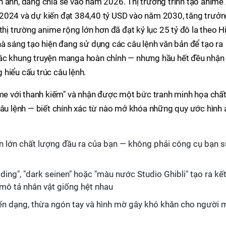
 ảnh, đáng chia sẻ vào năm 2026. Thị trường trình tạo anime 
2024 và dự kiến đạt 384,40 tỷ USD vào năm 2030, tăng trưở
thị trường anime rộng lớn hơn đã đạt kỷ lục 25 tỷ đô la theo H
hà sáng tạo hiện đang sử dụng các câu lệnh văn bản để tạo ra
các khung truyện manga hoàn chỉnh — nhưng hầu hết đều nhận
hiểu cấu trúc câu lệnh.
ime với thanh kiếm" và nhận được một bức tranh minh họa chấ
câu lệnh — biết chính xác từ nào mở khóa những quy ước hình 
n lớn chất lượng đầu ra của bạn — không phải công cụ bạn 
ding", "dark seinen" hoặc "màu nước Studio Ghibli" tạo ra kế
 mô tả nhân vật giống hệt nhau
ến dạng, thừa ngón tay và hình mờ gây khó khăn cho người 