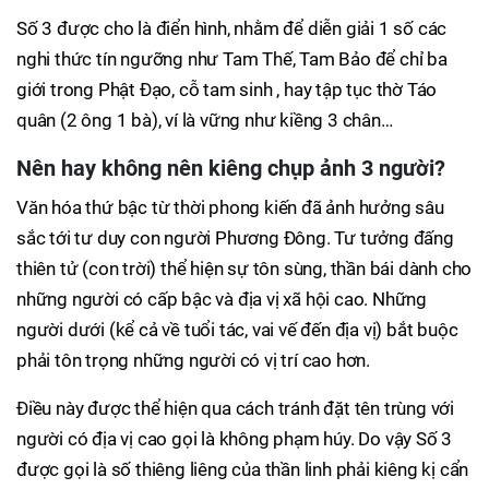
Số 3 được cho là điển hình, nhằm để diễn giải 1 số các
nghi thức tín ngưỡng như Tam Thế, Tam Bảo để chỉ ba
giới trong Phật Đạo, cỗ tam sinh , hay tập tục thờ Táo
quân (2 ông 1 bà), ví là vững như kiềng 3 chân…
Nên hay không nên kiêng chụp ảnh 3 người?
Văn hóa thứ bậc từ thời phong kiến đã ảnh hưởng sâu
sắc tới tư duy con người Phương Đông. Tư tưởng đấng
thiên tử (con trời) thể hiện sự tôn sùng, thần bái dành cho
những người có cấp bậc và địa vị xã hội cao. Những
người dưới (kể cả về tuổi tác, vai vế đến địa vị) bắt buộc
phải tôn trọng những người có vị trí cao hơn.
Điều này được thể hiện qua cách tránh đặt tên trùng với
người có địa vị cao gọi là không phạm húy. Do vậy Số 3
được gọi là số thiêng liêng của thần linh phải kiêng kị cẩn