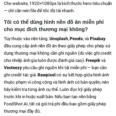
Cho website, 1920×1080px là kích thước hero tiêu chuẩn
— chỉ cần nén file để tốc độ tải nhanh.
Tôi có thể dùng hình nền đồ ăn miễn phí
cho mục đích thương mại không?
Tùy thuộc vào nền tảng.
Unsplash
,
Pexels
, và
Pixabay
đều cung cấp ảnh nền đồ ăn theo giấy phép cho phép sử
dụng thương mại không cần ghi nguồn (dù việc ghi credit
cho nhiếp ảnh gia luôn được đánh giá cao).
Freepik
và
Vecteezy
yêu cầu ghi nguồn khi tải miễn phí — bạn cần
ghi credit tác giả.
Rawpixel
có sự kết hợp giữa hình ảnh
thuộc phạm vi công cộng và hình ảnh có bản quyền, nên
hãy kiểm tra từng ảnh cụ thể. Luôn đọc kỹ giấy phép
trước khi in hoặc xuất bản. Nếu bạn tạo nền bằng
FoodShot AI, tất cả gói trả phí đều bao gồm giấy phép
thương mại đầy đủ.