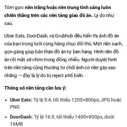
Tóm gọn:
nền trắng hoặc nền trung tính sáng luôn
chiến thắng trên các nền tảng giao đồ ăn.
Lý do như
sau.
Uber Eats, DoorDash, và Grubhub đều hiển thị ảnh đồ ăn
của bạn trong lưới cùng hàng chục đối thủ. Một nền sạch,
gọn gàng giúp bản thân đồ ăn tự bán hàng. Hình nền đồ
ăn rối mắt sẽ chìm trong đống nhiễu. Người duyệt hình
trên nền tảng cũng thường từ chối ảnh có nền gây xao
nhãng — đây là lý do bị reject phổ biến.
Thông số nền tảng cần lưu ý:
Uber Eats:
Tỷ lệ 5:4, tối thiểu 1200×800px, JPG hoặc
PNG
DoorDash:
Tỷ lệ 16:9, tối thiểu 1400×800px, dưới
16MB