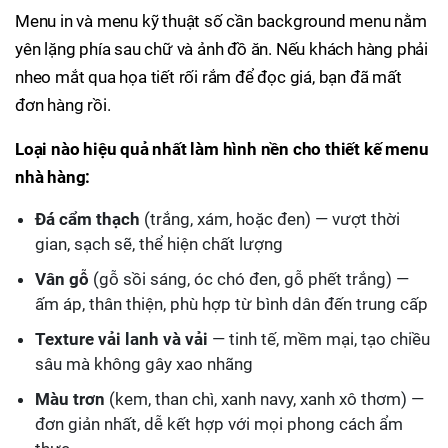
Menu in và menu kỹ thuật số cần background menu nằm
yên lặng phía sau chữ và ảnh đồ ăn. Nếu khách hàng phải
nheo mắt qua họa tiết rối rắm để đọc giá, bạn đã mất
đơn hàng rồi.
Loại nào hiệu quả nhất làm hình nền cho thiết kế menu
nhà hàng:
Đá cẩm thạch
(trắng, xám, hoặc đen) — vượt thời
gian, sạch sẽ, thể hiện chất lượng
Vân gỗ
(gỗ sồi sáng, óc chó đen, gỗ phết trắng) —
ấm áp, thân thiện, phù hợp từ bình dân đến trung cấp
Texture vải lanh và vải
— tinh tế, mềm mại, tạo chiều
sâu mà không gây xao nhãng
Màu trơn
(kem, than chì, xanh navy, xanh xô thơm) —
đơn giản nhất, dễ kết hợp với mọi phong cách ẩm