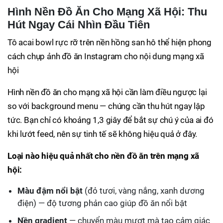
Hình Nền Đồ Ăn Cho Mạng Xã Hội: Thu
Hút Ngay Cái Nhìn Đầu Tiên
Tô acai bowl rực rỡ trên nền hồng san hô thể hiện phong
cách chụp ảnh đồ ăn Instagram cho nội dung mạng xã
hội
Hình nền đồ ăn cho mạng xã hội cần làm điều ngược lại
so với background menu — chúng cần thu hút ngay lập
tức. Bạn chỉ có khoảng 1,3 giây để bắt sự chú ý của ai đó
khi lướt feed, nên sự tinh tế sẽ không hiệu quả ở đây.
Loại nào hiệu quả nhất cho nền đồ ăn trên mạng xã
hội:
Màu đậm nổi bật
(đỏ tươi, vàng nắng, xanh dương
điện) — độ tương phản cao giúp đồ ăn nổi bật
Nền gradient
— chuyển màu mượt mà tạo cảm giác