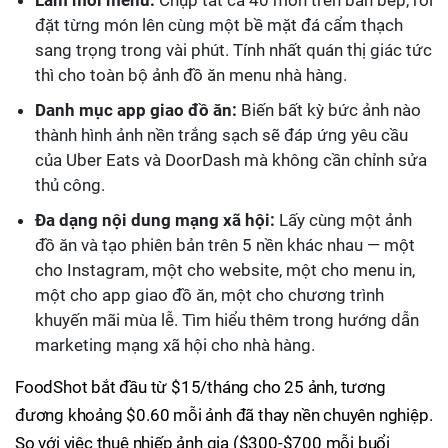
Làm mới menu:
Chụp tất cả 40 món trên bàn bếp, rồi
đặt từng món lên cùng một bề mặt đá cẩm thạch
sang trọng trong vài phút. Tính nhất quán thị giác tức
thì cho toàn bộ ảnh đồ ăn menu nhà hàng.
Danh mục app giao đồ ăn:
Biến bất kỳ bức ảnh nào
thành hình ảnh nền trắng sạch sẽ đáp ứng yêu cầu
của Uber Eats và DoorDash mà không cần chỉnh sửa
thủ công.
Đa dạng nội dung mạng xã hội:
Lấy cùng một ảnh
đồ ăn và tạo phiên bản trên 5 nền khác nhau — một
cho Instagram, một cho website, một cho menu in,
một cho app giao đồ ăn, một cho chương trình
khuyến mãi mùa lễ. Tìm hiểu thêm trong hướng dẫn
marketing mạng xã hội cho nhà hàng.
FoodShot bắt đầu từ $15/tháng cho 25 ảnh, tương
đương khoảng $0.60 mỗi ảnh đã thay nền chuyên nghiệp.
So với việc thuê nhiếp ảnh gia ($300-$700 mỗi buổi