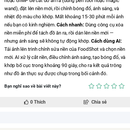
hoặc GIMP để cắt đồ ăn ra (dùng pen tool hoặc magic
wand), đặt lên nền mới, rồi chỉnh bóng đổ, ánh sáng, và
nhiệt độ màu cho khớp. Mất khoảng 15-30 phút mỗi ảnh
nếu bạn có kinh nghiệm.
Cách nhanh:
Dùng công cụ xóa
nền miễn phí để tách đồ ăn ra, rồi dán lên nền mới —
nhưng ánh sáng sẽ không tự động khớp.
Cách dùng AI:
Tải ảnh lên trình chỉnh sửa nền của FoodShot và chọn nền
mới. AI xử lý cắt nền, điều chỉnh ánh sáng, tạo bóng đổ, và
khớp bố cục trong khoảng 90 giây, cho ra kết quả trông
như đồ ăn thực sự được chụp trong bối cảnh đó.
Bạn nghĩ sao về bài viết này?
0
Thích
Chia sẻ