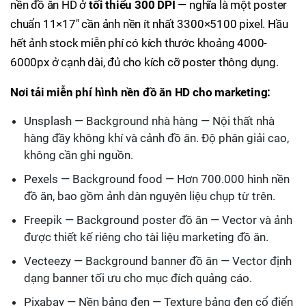
nền đồ ăn HD ở
tối thiểu 300 DPI
— nghĩa là một poster
chuẩn 11×17" cần ảnh nền ít nhất 3300×5100 pixel. Hầu
hết ảnh stock miễn phí có kích thước khoảng 4000-
6000px ở cạnh dài, đủ cho kích cỡ poster thông dụng.
Nơi tải miễn phí hình nền đồ ăn HD cho marketing:
Unsplash — Background nhà hàng — Nội thất nhà
hàng đầy không khí và cảnh đồ ăn. Độ phân giải cao,
không cần ghi nguồn.
Pexels — Background food — Hơn 700.000 hình nền
đồ ăn, bao gồm ảnh dàn nguyên liệu chụp từ trên.
Freepik — Background poster đồ ăn — Vector và ảnh
được thiết kế riêng cho tài liệu marketing đồ ăn.
Vecteezy — Background banner đồ ăn — Vector định
dạng banner tối ưu cho mục đích quảng cáo.
Pixabay — Nền bảng đen — Texture bảng đen cổ điển