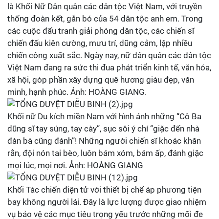
là Khối Nữ Dân quân các dân tộc Việt Nam, với truyền
thống đoàn kết, gắn bó của 54 dân tộc anh em. Trong
các cuộc đấu tranh giải phóng dân tộc, các chiến sĩ
chiến đấu kiên cường, mưu trí, dũng cảm, lập nhiều
chiến công xuất sắc. Ngày nay, nữ dân quân các dân tộc
Việt Nam đang ra sức thi đua phát triển kinh tế, văn hóa,
xã hội, góp phần xây dựng quê hương giàu đẹp, văn
minh, hạnh phúc. Ảnh: HOÀNG GIANG.
Khối nữ Du kích miền Nam với hình ảnh những “Cô Ba
dũng sĩ tay súng, tay cày”, sục sôi ý chí “giặc đến nhà
đàn bà cũng đánh”! Những người chiến sĩ khoác khăn
rằn, đội nón tai bèo, luôn bám xóm, bám ấp, đánh giặc
mọi lúc, mọi nơi. Ảnh: HOÀNG GIANG
Khối Tác chiến điện tử với thiết bị chế áp phương tiện
bay không người lái. Đây là lực lượng được giao nhiệm
vụ bảo vệ các mục tiêu trọng yếu trước những mối đe