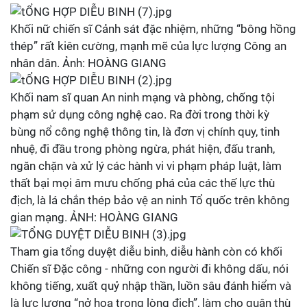
Khối nữ chiến sĩ Cảnh sát đặc nhiệm, những “bông hồng
thép” rất kiên cường, mạnh mẽ của lực lượng Công an
nhân dân. Ảnh: HOÀNG GIANG
Khối nam sĩ quan An ninh mạng và phòng, chống tội
phạm sử dụng công nghệ cao. Ra đời trong thời kỳ
bùng nổ công nghệ thông tin, là đơn vị chính quy, tinh
nhuệ, đi đầu trong phòng ngừa, phát hiện, đấu tranh,
ngăn chặn và xử lý các hành vi vi phạm pháp luật, làm
thất bại mọi âm mưu chống phá của các thế lực thù
địch, là lá chắn thép bảo vệ an ninh Tổ quốc trên không
gian mạng. ẢNH: HOÀNG GIANG
Tham gia tổng duyệt diễu binh, diễu hành còn có khối
Chiến sĩ Đặc công - những con người đi không dấu, nói
không tiếng, xuất quỷ nhập thần, luồn sâu đánh hiểm và
là lực lượng “nở hoa trong lòng địch”, làm cho quân thù