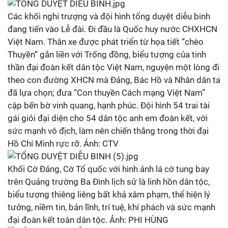
Các khối nghi trượng và đội hình tổng duyệt diễu binh
đang tiến vào Lễ đài. Đi đầu là Quốc huy nước CHXHCN
Việt Nam. Thân xe được phát triển từ họa tiết “chèo
Thuyền” gắn liền với Trống đồng, biểu tượng của tinh
thần đại đoàn kết dân tộc Việt Nam, nguyện một lòng đi
theo con đường XHCN mà Đảng, Bác Hồ và Nhân dân ta
đã lựa chọn; đưa “Con thuyền Cách mạng Việt Nam”
cập bến bờ vinh quang, hạnh phúc. Đội hình 54 trai tài
gái giỏi đại diện cho 54 dân tộc anh em đoàn kết, với
sức mạnh vô địch, làm nên chiến thắng trong thời đại
Hồ Chí Minh rực rỡ. Ảnh: CTV
Khối Cờ Đảng, Cờ Tổ quốc với hình ảnh lá cờ tung bay
trên Quảng trường Ba Đình lịch sử là linh hồn dân tộc,
biểu tượng thiêng liêng bất khả xâm phạm, thể hiện lý
tưởng, niềm tin, bản lĩnh, trí tuệ, khí phách và sức mạnh
đại đoàn kết toàn dân tộc. Ảnh: PHI HÙNG