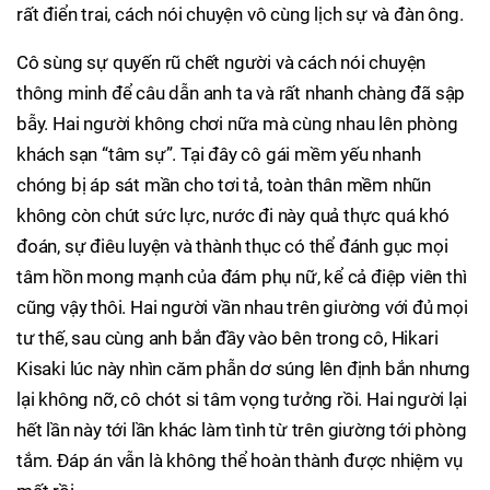
rất điển trai, cách nói chuyện vô cùng lịch sự và đàn ông.
Cô sùng sự quyến rũ chết người và cách nói chuyện
thông minh để câu dẫn anh ta và rất nhanh chàng đã sập
bẫy. Hai người không chơi nữa mà cùng nhau lên phòng
khách sạn “tâm sự”. Tại đây cô gái mềm yếu nhanh
chóng bị áp sát mần cho tơi tả, toàn thân mềm nhũn
không còn chút sức lực, nước đi này quả thực quá khó
đoán, sự điêu luyện và thành thục có thể đánh gục mọi
tâm hồn mong mạnh của đám phụ nữ, kể cả điệp viên thì
cũng vậy thôi. Hai người vần nhau trên giường với đủ mọi
tư thế, sau cùng anh bắn đầy vào bên trong cô, Hikari
Kisaki lúc này nhìn căm phẫn dơ súng lên định bắn nhưng
lại không nỡ, cô chót si tâm vọng tưởng rồi. Hai người lại
hết lần này tới lần khác làm tình từ trên giường tới phòng
tắm. Đáp án vẫn là không thể hoàn thành được nhiệm vụ