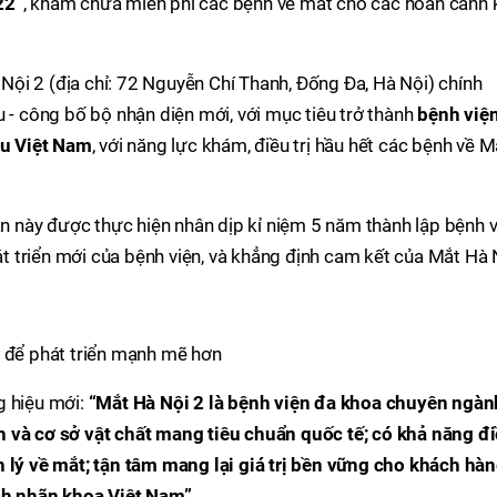
22”
, khám chữa miễn phí các bệnh về mắt cho các hoàn cảnh 
ội 2 (địa chỉ: 72 Nguyễn Chí Thanh, Đống Đa, Hà Nội) chính
u - công bố bộ nhận diện mới, với mục tiêu trở thành
bệnh việ
u Việt Nam
, với năng lực khám, điều trị hầu hết các bệnh về M
lần này được thực hiện nhân dịp kỉ niệm 5 năm thành lập bệnh v
 triển mới của bệnh viện, và khẳng định cam kết của Mắt Hà 
i để phát triển mạnh mẽ hơn
g hiệu mới:
“Mắt Hà Nội 2 là bệnh viện đa khoa chuyên ngàn
h và cơ sở vật chất mang tiêu chuẩn quốc tế; có khả năng đ
h lý về mắt; tận tâm mang lại giá trị bền vững cho khách hàn
nh nhãn khoa Việt Nam”.