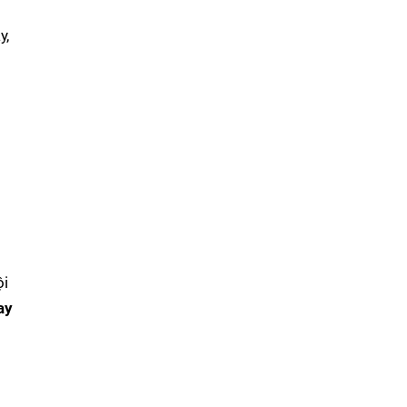
y,
ội
ay