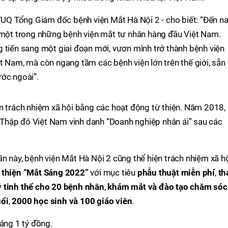
 TUQ Tổng Giám đốc bệnh viện Mắt Hà Nội 2 - cho biết: “Đến na
à một trong những bệnh viện mắt tư nhân hàng đầu Việt Nam.
 tiến sang một giai đoạn mới, vươn mình trở thành bệnh viện
t Nam, mà còn ngang tầm các bệnh viện lớn trên thế giới, sẵn
ước ngoài”.
n trách nhiệm xã hội bằng các hoạt động từ thiện. Năm 2018,
Thập đỏ Việt Nam vinh danh “Doanh nghiệp nhân ái” sau các
n này, bệnh viện Mắt Hà Nội 2 cũng thể hiện trách nhiệm xã h
ừ thiện “Mắt Sáng 2022”
với mục tiêu
phẫu thuật miễn phí
,
th
ỷ tinh thể cho 20 bệnh nhân
,
khám mắt và đào tạo chăm sóc
uổi
,
2000 học sinh và 100 giáo viên
.
oảng 1 tỷ đồng.