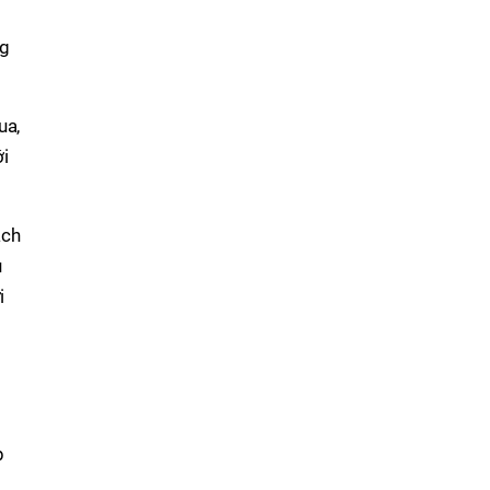
ng
ua,
ới
ách
u
i
p