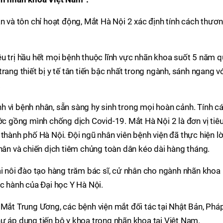
ân và tôn chỉ hoạt động, Mắt Hà Nội 2 xác định tính cách thươ
u trị hầu hết mọi bệnh thuộc lĩnh vực nhãn khoa suốt 5 năm q
rang thiết bị y tế tân tiến bậc nhất trong ngành, sánh ngang v
.
h vì bệnh nhân, sẵn sàng hy sinh trong mọi hoàn cảnh. Tính c
ước gồng mình chống dịch Covid-19. Mắt Hà Nội 2 là đơn vị tiê
thành phố Hà Nội. Đội ngũ nhân viên bệnh viện đã thực hiện lờ
nhân và chiến dịch tiêm chủng toàn dân kéo dài hàng tháng.
ái nôi đào tạo hàng trăm bác sĩ, cử nhân cho ngành nhãn khoa
ực hành của Đại học Y Hà Nội.
 Mắt Trung Ương, các bệnh viện mắt đối tác tại Nhật Bản, Phá
ư áp dụng tiến bộ y khoa trong nhãn khoa tại Việt Nam.