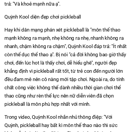
trả: "Và khoẻ mạnh nữa ạ".
Quỳnh Kool diện đẹp chơi pickleball
Hay khi dân mạng phán xét pickleball là "môn thể thao
mạnh không ra mạnh, nhẹ không ra nhẹ, nhanh không ra
nhanh, chậm không ra chậm", Quỳnh Kool đáp trả: "Ít nhất
còn thể dục thể thao ạ". Bị nói "cả đời không bao giờ thấy
chơi, đến lúc hot là thấy chơi, dễ hiểu ghê", người đẹp
khẳng định vì pickleball rất tốt, từ trẻ con đến người lớn
đều đam mê nên cô nàng mới tập chơi. Ngoài ra, do tính
chất công việc không thể dành nhiều thời gian chơi thể
thao cũng như rèn thể lực nên nữ diễn viên đã chọn
pickleball là môn phù hợp nhất với mình.
Trong video, Quỳnh Kool nhắn nhủ thông điệp: "Với
Quỳnh, pickleball hay bất kì môn thể thao nào thì sức