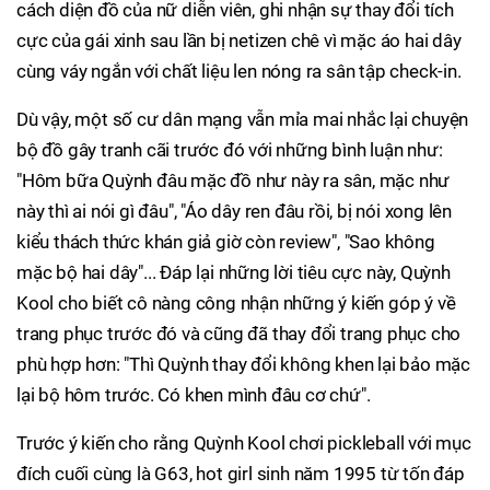
cách diện đồ của nữ diễn viên, ghi nhận sự thay đổi tích
cực của gái xinh sau lần bị netizen chê vì mặc áo hai dây
cùng váy ngắn với chất liệu len nóng ra sân tập check-in.
Dù vậy, một số cư dân mạng vẫn mỉa mai nhắc lại chuyện
bộ đồ gây tranh cãi trước đó với những bình luận như:
"Hôm bữa Quỳnh đâu mặc đồ như này ra sân, mặc như
này thì ai nói gì đâu", "Áo dây ren đâu rồi, bị nói xong lên
kiểu thách thức khán giả giờ còn review", "Sao không
mặc bộ hai dây"... Đáp lại những lời tiêu cực này, Quỳnh
Kool cho biết cô nàng công nhận những ý kiến góp ý về
trang phục trước đó và cũng đã thay đổi trang phục cho
phù hợp hơn: "Thì Quỳnh thay đổi không khen lại bảo mặc
lại bộ hôm trước. Có khen mình đâu cơ chứ".
Trước ý kiến cho rằng Quỳnh Kool chơi pickleball với mục
đích cuối cùng là G63, hot girl sinh năm 1995 từ tốn đáp