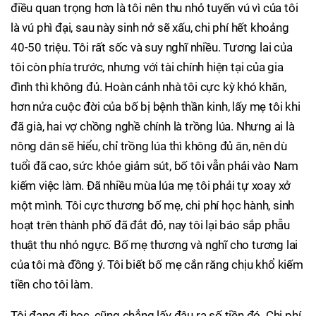
điều quan trọng hơn là tôi nên thu nhỏ tuyến vú vì của tôi
là vú phì đại, sau này sinh nở sẽ xấu, chi phí hết khoảng
40-50 triệu. Tôi rất sốc và suy nghĩ nhiều. Tương lai của
tôi còn phía trước, nhưng với tài chính hiện tại của gia
đình thì không đủ. Hoàn cảnh nhà tôi cực kỳ khó khăn,
hơn nửa cuộc đời của bố bị bệnh thần kinh, lấy mẹ tôi khi
đã già, hai vợ chồng nghề chính là trồng lúa. Nhưng ai là
nông dân sẽ hiểu, chỉ trồng lúa thì không đủ ăn, nên dù
tuổi đã cao, sức khỏe giảm sút, bố tôi vẫn phải vào Nam
kiếm việc làm. Đã nhiều mùa lúa mẹ tôi phải tự xoay xở
một mình. Tôi cực thương bố mẹ, chi phí học hành, sinh
hoạt trên thành phố đã đắt đỏ, nay tôi lại báo sắp phẫu
thuật thu nhỏ ngực. Bố mẹ thương và nghĩ cho tương lai
của tôi mà đồng ý. Tôi biết bố mẹ cắn răng chịu khổ kiếm
tiền cho tôi làm.
Tôi đang đi học, cũng chẳng lấy đâu ra số tiền đó. Chi phí