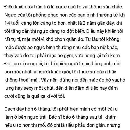
Điều khiến tôi trăn trở là ngực quá to và không săn chắc.
Ngực của tôi phổng phao hơn các bạn bình thường từ khi
14 tuổi, càng lớn càng to hơn, nhất là 2 năm gần đây, khi
tôi tăng cân thì ngực càng to đột biến. Điều này khiến tôi
rất tự ti, mệt mỏi vì khó chọn quần áo. Từ lâu tôi không
mặc được áo ngực bình thường như các bạn nữ khác,
thay vào đó tôi phải mặc áo gym, vừa nóng lại tốn kém.
Đôi lúc đi ra ngoài, tôi bị nhiều người nhìn bằng ánh mắt
soi mói, nhất là người khác giới, tôi thực sự cảm thấy
không thoải mái. Vậy nên, đừng nói đến mặc áo hở vai, hở
lưng hay sexy một chút, đến diện đầm đi tiệc hay đám
cưới cũng là quá xa xỉ với tôi.
Cách đây hơn 6 tháng, tôi phát hiện mình có một cái u
lành ở bên ngực trái. Bác sĩ bảo 6 tháng sau tái khám,
nếu u to hơn thì mổ, đó chỉ là tiểu phẫu đơn giản, nhưng