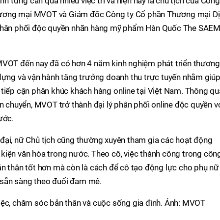
nh từng cân qua nhiều việc trí và hiện nay là chủ tịch của Công
ương mại MVOT và Giám đốc Công ty Cổ phần Thương mại D
ị phân phối độc quyền nhãn hàng mỹ phẩm Hàn Quốc The SAE
MVOT đến nay đã có hơn 4 năm kinh nghiệm phát triển thương
 dựng và vận hành tăng trưởng doanh thu trực tuyến nhằm giú
 tiếp cận phân khúc khách hàng online tại Việt Nam. Thông qu
ận chuyển, MVOT trở thành đại lý phân phối online độc quyền v
ước.
đại, nữ Chủ tịch cũng thường xuyên tham gia các hoạt động
kiện văn hóa trong nước. Theo cô, việc thành công trong côn
ản thân tốt hơn mà còn là cách để cô tạo động lực cho phụ nữ
ĩ, sẵn sàng theo đuổi đam mê.
iệc, chăm sóc bản thân và cuộc sống gia đình. Ảnh: MVOT