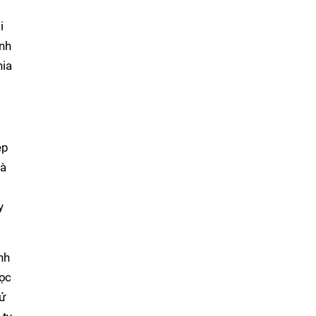
i
ạnh
hia
ẹp
và
ỏ
y
nh
học
tử