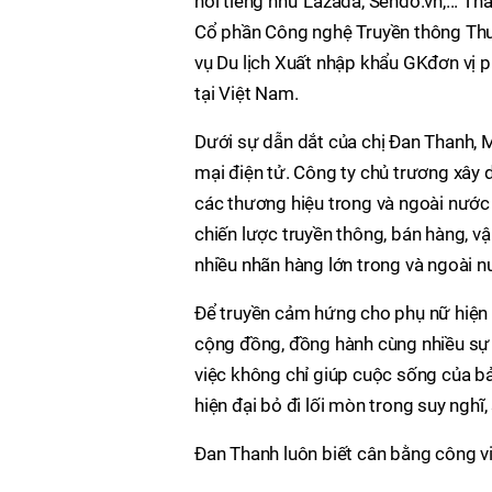
nổi tiếng như Lazada, Sendo.vn,... Tha
Cổ phần Công nghệ Truyền thông Th
vụ Du lịch Xuất nhập khẩu GKđơn v
tại Việt Nam.
Dưới sự dẫn dắt của chị Đan Thanh, 
mại điện tử. Công ty chủ trương xây
các thương hiệu trong và ngoài nước
chiến lược truyền thông, bán hàng, v
nhiều nhãn hàng lớn trong và ngoài n
Để truyền cảm hứng cho phụ nữ hiện 
cộng đồng, đồng hành cùng nhiều sự 
việc không chỉ giúp cuộc sống của b
hiện đại bỏ đi lối mòn trong suy ngh
Đan Thanh luôn biết cân bằng công v