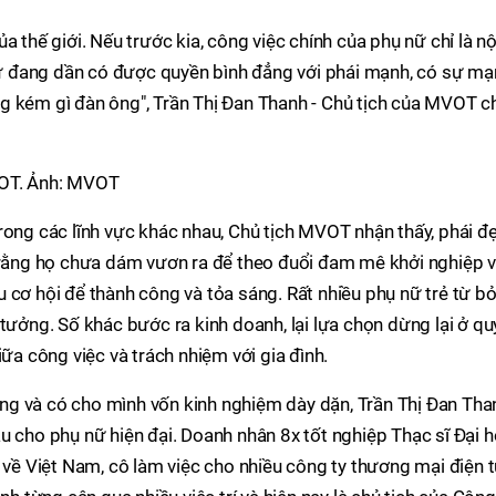
a thế giới. Nếu trước kia, công việc chính của phụ nữ chỉ là nộ
 nữ đang dần có được quyền bình đẳng với phái mạnh, có sự m
g kém gì đàn ông", Trần Thị Đan Thanh - Chủ tịch của MVOT c
VOT. Ảnh: MVOT
rong các lĩnh vực khác nhau, Chủ tịch MVOT nhận thấy, phái đ
o rằng họ chưa dám vươn ra để theo đuổi đam mê khởi nghiệp 
 cơ hội để thành công và tỏa sáng. Rất nhiều phụ nữ trẻ từ b
tưởng. Số khác bước ra kinh doanh, lại lựa chọn dừng lại ở qu
iữa công việc và trách nhiệm với gia đình.
g và có cho mình vốn kinh nghiệm dày dặn, Trần Thị Đan Tha
u cho phụ nữ hiện đại. Doanh nhân 8x tốt nghiệp Thạc sĩ Đại 
i về Việt Nam, cô làm việc cho nhiều công ty thương mại điện 