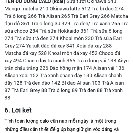
TÊN ĐỒ UỐNG
CALO (kcal)
Sữa tươi Okinawa 540
Mango matcha 210 Okinawa latte 512 Trà bí đao 274
Trà ô long 266 Trà Alisan 265 Trà Earl Grey 266 Matcha
đậu đỏ 361 Trà ô long 3J 329 Trà đen/ Trà xanh 265 Trà
sữa choco 284 Trà sữa Hokkaido 361 Trà sữa ô long
274 Trà sữa trà đen 274 Khoai môn 230 Trà sữa Earl
Grey 274 Yakult đào đá xay 341 Xoài đá xay 288
Matcha đá xay 528 Khoai môn đá xay 452 Choco đá
xay 494 Chanh dây trà xanh 365 Trà ô long vải 138 Ai-yu
trân châu trắng 226 Đào hồng mận 174 Alisan vải 136
Alisan xoài 152 Trà xanh chanh dây 130 Alisan chanh
dây 128 Trà đen đào 142 Bí đao Alisan 103 Trà Alisan
87 Trà Earl Grey 88 Trà ô long 89 Trà đen 88 Trà xanh
88
6. Lời kết
Tính toán lượng calo cần nạp mỗi ngày là một trong
những điều cần thiết để giúp bạn giữ gìn vóc dáng và