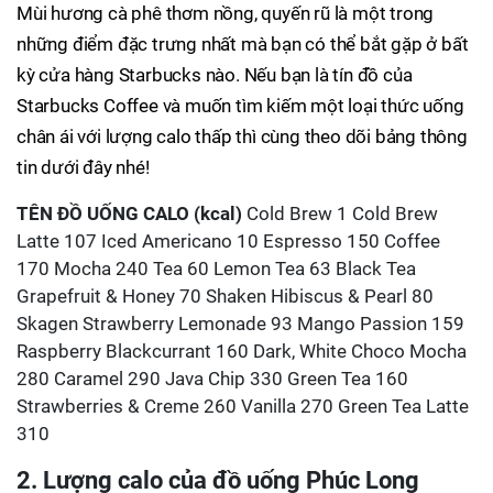
Mùi hương cà phê thơm nồng, quyến rũ là một trong
những điểm đặc trưng nhất mà bạn có thể bắt gặp ở bất
kỳ cửa hàng Starbucks nào. Nếu bạn là tín đồ của
Starbucks Coffee và muốn tìm kiếm một loại thức uống
chân ái với lượng calo thấp thì cùng theo dõi bảng thông
tin dưới đây nhé!
TÊN ĐỒ UỐNG
CALO (kcal)
Cold Brew 1 Cold Brew
Latte 107 Iced Americano 10 Espresso 150 Coffee
170 Mocha 240 Tea 60 Lemon Tea 63 Black Tea
Grapefruit & Honey 70 Shaken Hibiscus & Pearl 80
Skagen Strawberry Lemonade 93 Mango Passion 159
Raspberry Blackcurrant 160 Dark, White Choco Mocha
280 Caramel 290 Java Chip 330 Green Tea 160
Strawberries & Creme 260 Vanilla 270 Green Tea Latte
310
2. Lượng calo của đồ uống Phúc Long