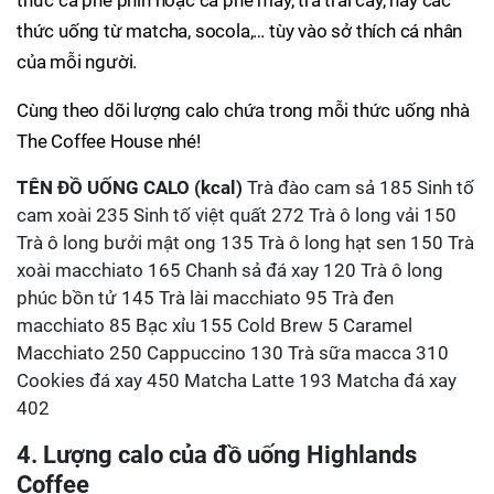
thức cà phê phin hoặc cà phê máy, trà trái cây, hay các
thức uống từ matcha, socola,… tùy vào sở thích cá nhân
của mỗi người.
Cùng theo dõi lượng calo chứa trong mỗi thức uống nhà
The Coffee House nhé!
TÊN ĐỒ UỐNG
CALO (kcal)
Trà đào cam sả 185 Sinh tố
cam xoài 235 Sinh tố việt quất 272 Trà ô long vải 150
Trà ô long bưởi mật ong 135 Trà ô long hạt sen 150 Trà
xoài macchiato 165 Chanh sả đá xay 120 Trà ô long
phúc bồn tử 145 Trà lài macchiato 95 Trà đen
macchiato 85 Bạc xỉu 155 Cold Brew 5 Caramel
Macchiato 250 Cappuccino 130 Trà sữa macca 310
Cookies đá xay 450 Matcha Latte 193 Matcha đá xay
402
4. Lượng calo của đồ uống Highlands
Coffee