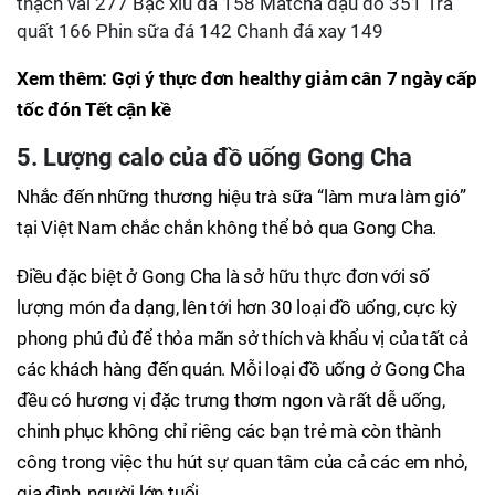
thạch vải 277 Bạc xỉu đá 158 Matcha đậu đỏ 351 Trà
quất 166 Phin sữa đá 142 Chanh đá xay 149
Xem thêm:
Gợi ý thực đơn healthy giảm cân 7 ngày cấp
tốc đón Tết cận kề
5. Lượng calo của đồ uống Gong Cha
Nhắc đến những thương hiệu trà sữa “làm mưa làm gió”
tại Việt Nam chắc chắn không thể bỏ qua Gong Cha.
Điều đặc biệt ở Gong Cha là sở hữu thực đơn với số
lượng món đa dạng, lên tới hơn 30 loại đồ uống, cực kỳ
phong phú đủ để thỏa mãn sở thích và khẩu vị của tất cả
các khách hàng đến quán. Mỗi loại đồ uống ở Gong Cha
đều có hương vị đặc trưng thơm ngon và rất dễ uống,
chinh phục không chỉ riêng các bạn trẻ mà còn thành
công trong việc thu hút sự quan tâm của cả các em nhỏ,
gia đình, người lớn tuổi,…