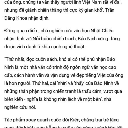
của ông, chúng ta vẫn thấy người lính Việt Nam rất vĩ đại,
nhưng để giành chiến thắng thì cực kỳ gian khổ'', Trần
Đăng Khoa nhận định.
Đồng quan điểm, nhà nghiên cứu văn học Nhật Chiêu
nhận định với Nỗi buồn chiến tranh, Bảo Ninh xứng đáng
được vinh danh ở khía cạnh nghệ thuật.
"Thứ nhất, đọc cuốn sách, khó ai có thể phủ nhận Bảo
Ninh là một nhà văn có trình độ ngôn ngữ văn học cao
cấp, cách hành văn và vận dụng vẻ đẹp tiếng Việt của ông
là hơn người. Thứ hai, cái 'nhìn' và 'thấy' của Bảo Ninh về
những thân phận trong chiến tranh là thấu cảm, vượt qua
biên kiến - nghĩa là không nhìn lệch về một bên", nhà
nghiên cứu nói.
Tác phẩm xoay quanh cuộc đời Kiên, chàng trai trẻ lãng
mạn, đầy khát vọng bỗng bị cuốn vào vòng xoáy khốc liệt