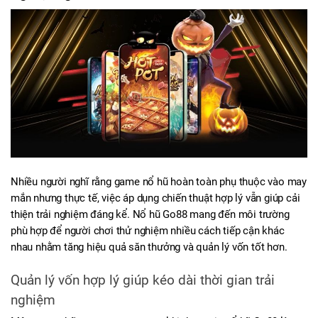
Nhiều người nghĩ rằng game nổ hũ hoàn toàn phụ thuộc vào may 
mắn nhưng thực tế, việc áp dụng chiến thuật hợp lý vẫn giúp cải 
thiện trải nghiệm đáng kể. Nổ hũ Go88 mang đến môi trường 
phù hợp để người chơi thử nghiệm nhiều cách tiếp cận khác 
nhau nhằm tăng hiệu quả săn thưởng và quản lý vốn tốt hơn.
Quản lý vốn hợp lý giúp kéo dài thời gian trải 
nghiệm