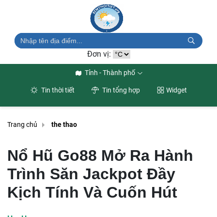
Đơn vị:
Tỉnh - Thành phố
Tin thời tiết
Tin tổng hợp
Widget
Trang chủ
the thao
Nổ Hũ Go88 Mở Ra Hành
Trình Săn Jackpot Đầy
Kịch Tính Và Cuốn Hút