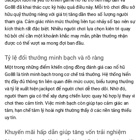
Go88 đã khai thác cực kỳ hiệu quả điều này. Mỗi trò chơi đều sở 
hữu quỹ thưởng riêng với giá trị tăng dần theo số lượng người 
tham gia. Cảm giác nhìn mức thưởng liên tục nhảy số tạo nên sự 
kích thích rất đặc biệt. Nhiều người chơi lựa chọn kiên trì quay 
hũ bởi chỉ cần một khoảnh khắc may mắn, phần thưởng nhận 
được có thể vượt xa mong đợi ban đầu.
Tỷ lệ đổi thưởng minh bạch và rõ ràng
Một trong những điểm khiến cộng đồng đánh giá cao nổ hũ 
Go88 là tính minh bạch trong cơ chế trả thưởng. Hệ thống hiển 
thị đầy đủ thông tin liên quan đến mức cược, biểu tượng thưởng 
và tỷ lệ xuất hiện jackpot để người chơi dễ theo dõi. Nhờ đó, 
người tham gia có thể xây dựng chiến lược quay hũ hợp lý thay vì 
chơi theo cảm tính. Việc minh bạch còn giúp tạo cảm giác an 
tâm, hạn chế tâm lý hoài nghi thường thấy ở các nền tảng thiếu 
uy tín.
Khuyến mãi hấp dẫn giúp tăng vốn trải nghiệm