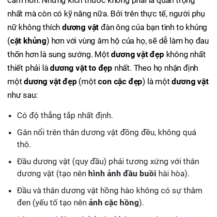
cảm hơn. Nhưng kích thước không phải là quan trọng
nhất mà còn có kỹ năng nữa. Bởi trên thực tế, người phụ
nữ không thích
dương vật
đàn ông của bạn tình to khủng
(
cặt khủng
) hơn với vùng âm hộ của họ, sẽ dễ làm họ đau
thốn hơn là sung sướng. Một
dương vật đẹp
không nhất
thiết phải là
dương vật to đẹp
nhất. Theo họ nhận định
một
dương vật đẹp
(một
con cặc đẹp
) là một
dương vật
như sau:
Có độ thẳng tắp nhất định.
Gân nổi trên thân dương vật đồng đều, không quá
thô.
Đầu dương vật (quy đầu) phải tương xứng với thân
dương vật (tạo nên
hình ảnh đầu buồi
hài hòa).
Đầu và thân dương vật hồng hào không có sự thâm
đen (yếu tố tạo nên
ảnh cặc hồng
).