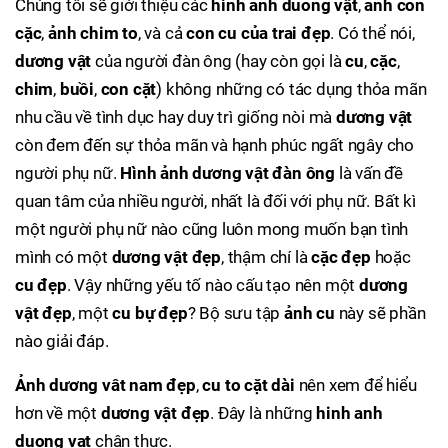
Chúng tôi sẽ giới thiệu các
hình ảnh duong vật
,
ảnh con
cặc
,
ảnh chim to
, và cả
con cu của trai đẹp
. Có thể nói,
dương vật
của người đàn ông (hay còn gọi là
cu
,
cặc
,
chim
,
buồi
,
con cặt
) không những có tác dụng thỏa mãn
nhu cầu về tình dục hay duy trì giống nòi mà
dương vật
còn đem đến sự thỏa mãn và hạnh phúc ngất ngây cho
người phụ nữ.
Hình ảnh dương vật đàn ông
là vấn đề
quan tâm của nhiều người, nhất là đối với phụ nữ. Bất kì
một người phụ nữ nào cũng luôn mong muốn bạn tình
mình có một
dương vật đẹp
, thậm chí là
cặc đẹp
hoặc
cu đẹp
. Vậy những yếu tố nào cấu tạo nên một
dương
vật đẹp
, một
cu bự đẹp
? Bộ sưu tập
ảnh cu
này sẽ phần
nào giải đáp.
Ảnh dương vât nam đẹp
,
cu to
cặt dài
nên xem để hiểu
hơn về một
dương vật đẹp
. Đây là những
hinh anh
duong vat
chân thực.