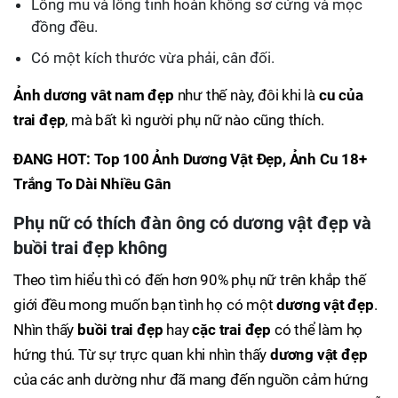
Lông mu và lông tinh hoàn không sơ cứng và mọc
đồng đều.
Có một kích thước vừa phải, cân đối.
Ảnh dương vât nam đẹp
như thế này, đôi khi là
cu của
trai đẹp
, mà bất kì người phụ nữ nào cũng thích.
ĐANG HOT: Top 100 Ảnh Dương Vật Đẹp, Ảnh Cu 18+
Trắng To Dài Nhiều Gân
Phụ nữ có thích đàn ông có
dương vật đẹp
và
buồi trai đẹp
không
Theo tìm hiểu thì có đến hơn 90% phụ nữ trên khắp thế
giới đều mong muốn bạn tình họ có một
dương vật đẹp
.
Nhìn thấy
buồi trai đẹp
hay
cặc trai đẹp
có thể làm họ
hứng thú. Từ sự trực quan khi nhìn thấy
dương vật đẹp
của các anh dường như đã mang đến nguồn cảm hứng