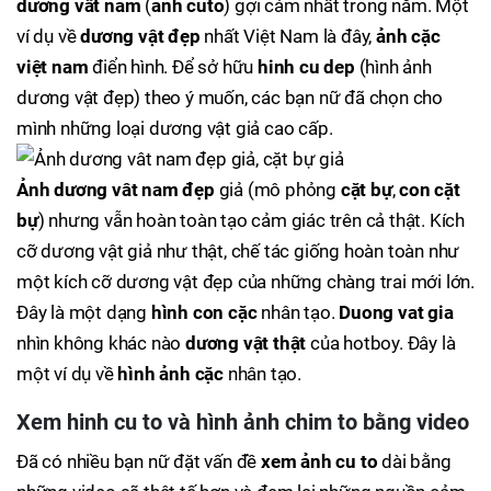
dương vât nam
(
ảnh cuto
) gợi cảm nhất trong năm. Một
ví dụ về
dương vật đẹp
nhất Việt Nam là đây,
ảnh cặc
việt nam
điển hình. Để sở hữu
hinh cu dep
(hình ảnh
dương vật đẹp) theo ý muốn, các bạn nữ đã chọn cho
mình những loại dương vật giả cao cấp.
Ảnh dương vât nam đẹp
giả (mô phỏng
cặt bự
,
con cặt
bự
) nhưng vẫn hoàn toàn tạo cảm giác trên cả thật. Kích
cỡ dương vật giả như thật, chế tác giống hoàn toàn như
một kích cỡ dương vật đẹp của những chàng trai mới lớn.
Đây là một dạng
hình con cặc
nhân tạo.
Duong vat gia
nhìn không khác nào
dương vật thật
của hotboy. Đây là
một ví dụ về
hình ảnh cặc
nhân tạo.
Xem
hinh cu to
và
hình ảnh chim to
bằng video
Đã có nhiều bạn nữ đặt vấn đề
xem ảnh cu to
dài bằng