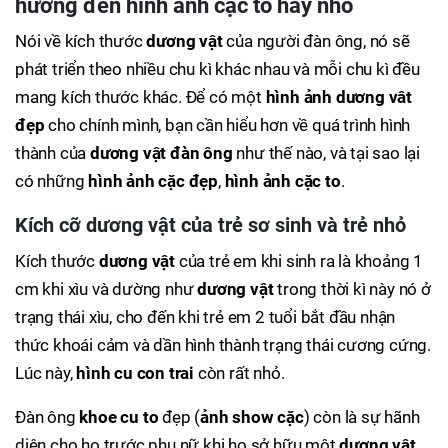
hưởng đến
hình ảnh cặc to
hay nhỏ
Nói về kích thước
dương vật
của người đàn ông, nó sẽ
phát triển theo nhiều chu kì khác nhau và mỗi chu kì đều
mang kích thước khác. Để có một
hình ảnh dương vât
đẹp
cho chính mình, bạn cần hiểu hơn về quá trình hình
thành của
dương vật đàn ông
như thế nào, và tại sao lại
có những
hình ảnh cặc đẹp
,
hình ảnh cặc to
.
Kích cỡ dương vật của trẻ sơ sinh và trẻ nhỏ
Kích thước
dương vật
của trẻ em khi sinh ra là khoảng 1
cm khi xìu và dường như
dương vật
trong thời kì này nó ở
trạng thái xìu, cho đến khi trẻ em 2 tuổi bắt đầu nhận
thức khoái cảm và dần hình thành trạng thái cương cứng.
Lúc này,
hình cu con trai
còn rất nhỏ.
Đàn ông
khoe cu to
đẹp (
ảnh show cặc
) còn là sự hãnh
diện cho họ trước phụ nữ khi họ sở hữu một
dương vât