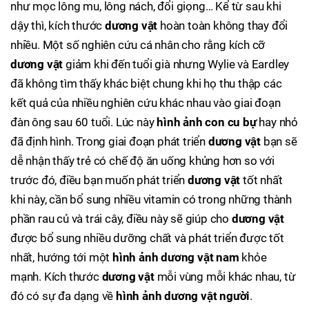
như mọc lông mu, lông nách, đổi giọng… Kể từ sau khi
dậy thì, kích thước
dương vật
hoàn toàn không thay đổi
nhiều. Một số nghiên cứu cá nhân cho rằng kích cỡ
dương vật
giảm khi đến tuổi già nhưng Wylie và Eardley
đã không tìm thấy khác biệt chung khi họ thu thập các
kết quả của nhiều nghiên cứu khác nhau vào giai đoạn
đàn ông sau 60 tuổi. Lúc này
hình ảnh con cu bự
hay nhỏ
đã định hình. Trong giai đoạn phát triển
dương vật
bạn sẽ
dễ nhận thấy trẻ có chế độ ăn uống khủng hơn so với
trước đó, điều bạn muốn phát triển
dương vật
tốt nhất
khi này, cần bổ sung nhiều vitamin có trong những thành
phần rau củ và trái cây, điều này sẽ giúp cho
dương vật
được bổ sung nhiều dưỡng chất và phát triển được tốt
nhất, hướng tới một
hình ảnh dương vật nam
khỏe
mạnh. Kích thước
dương vật
mỗi vùng mỗi khác nhau, từ
đó có sự đa dạng về
hình ảnh dương vật người
.