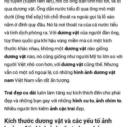
hộ tuyến (tuyến tiền liệt), nơi có ống dẫn tinh nối tới, và đi
qua dương vật. Ống dẫn nước tiểu đi qua ống mô mặt
dưới (ống thể xốp) tới chỗ thoát ra ngoài gọi là lỗ sáo
nằm ở đỉnh quy đầu. Nó là nơi thoát ra của cả nước tiểu
và tinh dịch phóng ra. Với
dương vật
của người đàn ông,
tùy theo quốc gia khí hậu vùng miền mà có một kích
thước khác nhau, không một
dương vật
nào giống
dương vật
nào, nó cũng giống như người Mỹ to lớn so với
người Việt nhỏ con hơn, với
dương vật
cũng thế. Nhưng
vẫn có một số ngoại lệ, có những
hình ảnh dương vật
nam
Việt Nam vẫn rất ấn tượng.
Trai đẹp cu dài
luôn làm tăng sự kích thích đến cho phái
đẹp và những bạn gay với những
hình cu to
,
ảnh chim to
.
Nhiều người tìm kiếm
ảnh cặc trai
đẹp.
Kích thước dương vật và các yếu tố ảnh