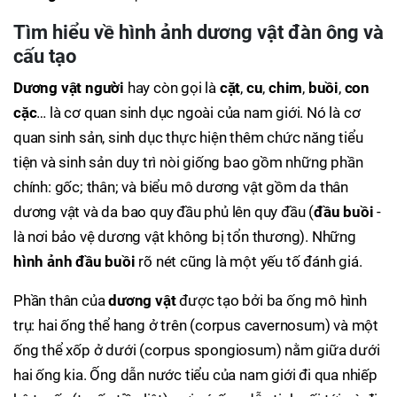
Tìm hiểu về
hình ảnh dương vật đàn ông
và
cấu tạo
Dương vật người
hay còn gọi là
cặt
,
cu
,
chim
,
buồi
,
con
cặc
… là cơ quan sinh dục ngoài của nam giới. Nó là cơ
quan sinh sản, sinh dục thực hiện thêm chức năng tiểu
tiện và sinh sản duy trì nòi giống bao gồm những phần
chính: gốc; thân; và biểu mô dương vật gồm da thân
dương vật và da bao quy đầu phủ lên quy đầu (
đầu buồi
-
là nơi bảo vệ dương vật không bị tổn thương). Những
hình ảnh đầu buồi
rõ nét cũng là một yếu tố đánh giá.
Phần thân của
dương vật
được tạo bởi ba ống mô hình
trụ: hai ống thể hang ở trên (corpus cavernosum) và một
ống thể xốp ở dưới (corpus spongiosum) nằm giữa dưới
hai ống kia. Ống dẫn nước tiểu của nam giới đi qua nhiếp