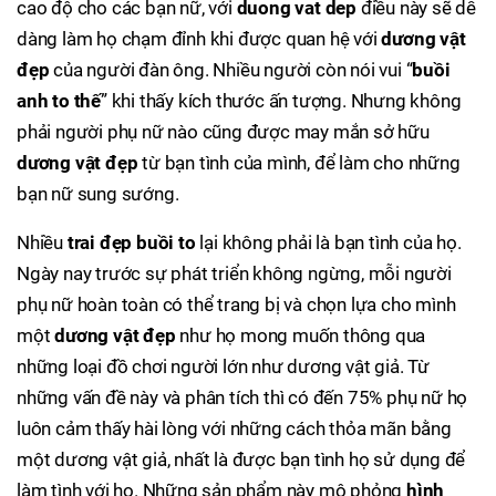
cao độ cho các bạn nữ, với
duong vat dep
điều này sẽ dễ
dàng làm họ chạm đỉnh khi được quan hệ với
dương vật
đẹp
của người đàn ông. Nhiều người còn nói vui “
buồi
anh to thế
” khi thấy kích thước ấn tượng. Nhưng không
phải người phụ nữ nào cũng được may mắn sở hữu
dương vật đẹp
từ bạn tình của mình, để làm cho những
bạn nữ sung sướng.
Nhiều
trai đẹp buồi to
lại không phải là bạn tình của họ.
Ngày nay trước sự phát triển không ngừng, mỗi người
phụ nữ hoàn toàn có thể trang bị và chọn lựa cho mình
một
dương vật đẹp
như họ mong muốn thông qua
những loại đồ chơi người lớn như dương vật giả. Từ
những vấn đề này và phân tích thì có đến 75% phụ nữ họ
luôn cảm thấy hài lòng với những cách thỏa mãn bằng
một dương vật giả, nhất là được bạn tình họ sử dụng để
làm tình với họ. Những sản phẩm này mô phỏng
hình