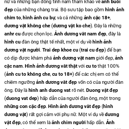
nữ và những bạn đồng tính nam tham khảo về
ảnh buồi
đẹp
của những chàng trai. Bộ sưu tập bao gồm
hình ảnh
chim to
,
hình ảnh cu bự
, và cả những
ảnh cặc 18+
,
dương vật không che
(
dương vật ko che
). Đây là những
anhr cu
được chọn lọc.
Ảnh dương vât nam đẹp
, đây là
hình cu
đàn ông thật tế nhất, một ví dụ về
hình ảnh
dương vật người
.
Trai dep khoe cu
(
trai cu đẹp
) để bạn
có dịp được khám phá
ảnh dương vật nam
giới đẹp,
ảnh
cặc nam
.
Hình ảnh dương vât thật
với
cu to
thật 100%
(
ảnh cu to không che
,
cu to 18+
) để các chị em có thể
chiêm ngưỡng
ảnh dương vât đẹp
vốn có của người đàn
ông. Đây là
hinh anh duong vat
rõ nét.
Duong vật đẹp
(
duong vat dep
) hấp dẫn của người đàn ông, một trong
những con cặc đẹp
.
Hình ảnh dương vât đẹp
(
hình
dương vật
) rất gợi cảm với phụ nữ. Một ví dụ về
dương
vật đẹp
, có thể xem là
ảnh chim người
hấp dẫn.
Ảnh