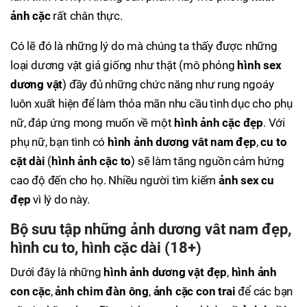
ảnh cặc
rất chân thực.
Có lẽ đó là những lý do mà chúng ta thấy được những
loại dương vật giả giống như thật (mô phỏng
hình sex
dương vật
) đầy đủ những chức năng như rung ngoáy
luôn xuất hiện để làm thỏa mãn nhu cầu tình dục cho phụ
nữ, đáp ứng mong muốn về một
hình ảnh cặc đẹp
. Với
phụ nữ, bạn tình có
hình ảnh dương vât nam đẹp
,
cu to
cặt dài
(
hình ảnh cặc to
) sẽ làm tăng nguồn cảm hứng
cao độ đến cho họ. Nhiều người tìm kiếm
ảnh sex cu
đẹp
vì lý do này.
Bộ sưu tập những
ảnh dương vât nam đẹp
,
hình cu to
,
hình cặc dài
(
18+
)
Dưới đây là những
hình ảnh dương vật đẹp
,
hình ảnh
con cặc
,
ảnh chim đàn ông
,
ảnh cặc con trai
để các bạn