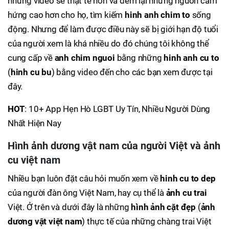
những video sẽ thật tế hơn và đem lại những nguồn cảm
hứng cao hơn cho họ, tìm kiếm
hinh anh chim to
sống
động. Nhưng để làm được điều này sẽ bị giới hạn độ tuổi
của người xem là khá nhiều do đó chúng tôi không thể
cung cấp về
anh chim nguoi
bằng những
hinh anh cu to
(
hinh cu bu
) bằng video đến cho các bạn xem được tại
đây.
HOT
: 10+ App Hẹn Hò LGBT Uy Tín, Nhiều Người Dùng
Nhất Hiện Nay
Hình ảnh dương vật nam của người Việt
và
ảnh
cu việt nam
Nhiều bạn luôn đặt câu hỏi muốn xem về
hinh cu to dep
của người đàn ông Việt Nam, hay cụ thể là
ảnh cu trai
Việt. Ở trên và dưới đây là những
hình ảnh cặt đẹp
(
ảnh
dương vật việt nam
) thực tế của những chàng trai Việt