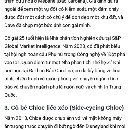
trạm cứu hỏa ở Mebane (Bắc Carolina). Gia đình đã ra
ngoài để xem một vụ đốt có kiểm soát, một đám cháy
được đốt một cách có chủ ý để dọn dẹp một khu đất, và
Dave đã chụp một bức ảnh con gái mình.
Cô gái 25 tuổi hiện là Nhà phân tích Nghiên cứu tại S&P
Global Market Intelligence. Năm 2023, cô đã phát biểu
tại hội nghị toàn cầu Phụ nữ trong Công nghệ về "Đột phá
vào IoT, Quan điểm từ một Nhà phân tích Thế hệ Z." Khi
còn học tại Đại học Bắc Carolina, cô đã lấy bằng về hòa
bình, chiến tranh và quốc phòng với chuyên ngành tình
báo và chuyên ngành phụ là ngôn ngữ và chính trị Trung
Quốc.
3. Cô bé Chloe liếc xéo (Side-eyeing Chloe)
Năm 2013, Chloe được chụp ảnh với vẻ mặt không mấy
ấn tượng trước chuyến đi bất ngờ đến Disneyland khi mới