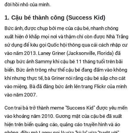
đời hồi nhỏ của mình.
1. Cậu bé thành công (Success Kid)
Bức ảnh, được chụp bởi mẹ của cậu bé, nhanh chóng
xuất hiện ở khắp mọi nơi và thậm chí còn được Nhà Trắng
sử dụng để kêu gọi Quốc hội thông qua cải cách nhập cư
vào năm 2013. Laney Griner (Jacksonville, Florida) đã
chụp bức ảnh Sammy khi cậu bé 11 tháng tuổi trên bãi
biển. Bức ảnh trông như thể cậu bé đang đấm vào không
khí nhưng thực tế, bà Griner nói rằng cậu bé sắp cho cát
vào miệng. Bà đã đăng bức ảnh lên trang Flickr của mình
vào năm 2007.
Con trai bà trở thành meme "Success Kid" được yêu mến
vào khoảng năm 2010. Gương mặt của cậu bé đã xuất
hiện trên biển quảng cáo, quảng cáo truyền hình và áo
phông, điều mà Laney gọi là vừa "kỳ lạ" vừa "tuyệt vời".