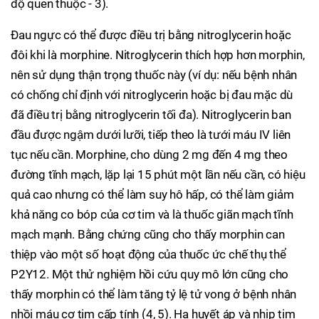
độ quen thuộc - 3).
Đau ngực có thể được điều trị bằng nitroglycerin hoặc
đôi khi là morphine. Nitroglycerin thích hợp hơn morphin,
nên sử dụng thận trọng thuốc này (ví dụ: nếu bệnh nhân
có chống chỉ định với nitroglycerin hoặc bị đau mặc dù
đã điều trị bằng nitroglycerin tối đa). Nitroglycerin ban
đầu được ngậm dưới lưỡi, tiếp theo là tưới máu IV liên
tục nếu cần. Morphine, cho dùng 2 mg đến 4 mg theo
đường tĩnh mạch, lặp lại 15 phút một lần nếu cần, có hiệu
quả cao nhưng có thể làm suy hô hấp, có thể làm giảm
khả năng co bóp của cơ tim và là thuốc giãn mạch tĩnh
mạch mạnh. Bằng chứng cũng cho thấy morphin can
thiệp vào một số hoạt động của thuốc ức chế thụ thể
P2Y12. Một thử nghiệm hồi cứu quy mô lớn cũng cho
thấy morphin có thể làm tăng tỷ lệ tử vong ở bệnh nhân
nhồi máu cơ tim cấp tính (4, 5). Hạ huyết áp và nhịp tim