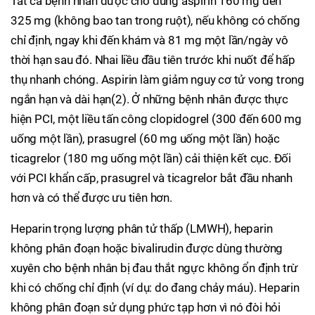
Tất cả bệnh nhân được cho dùng aspirin 160 mg đến
325 mg (không bao tan trong ruột), nếu không có chống
chỉ định, ngay khi đến khám và 81 mg một lần/ngày vô
thời hạn sau đó. Nhai liều đầu tiên trước khi nuốt để hấp
thụ nhanh chóng. Aspirin làm giảm nguy cơ tử vong trong
ngắn hạn và dài hạn(2). Ở những bệnh nhân được thực
hiện PCI, một liều tấn công clopidogrel (300 đến 600 mg
uống một lần), prasugrel (60 mg uống một lần) hoặc
ticagrelor (180 mg uống một lần) cải thiện kết cục. Đối
với PCI khẩn cấp, prasugrel và ticagrelor bắt đầu nhanh
hơn và có thể được ưu tiên hơn.
Heparin trọng lượng phân tử thấp (LMWH), heparin
không phân đoạn hoặc bivalirudin được dùng thường
xuyên cho bệnh nhân bị đau thắt ngực không ổn định trừ
khi có chống chỉ định (ví dụ: do đang chảy máu). Heparin
không phân đoạn sử dụng phức tạp hơn vì nó đòi hỏi