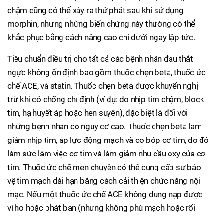
chậm cũng có thể xảy ra thứ phát sau khi sử dụng
morphin, nhưng những biến chứng này thường có thể
khắc phục bằng cách nâng cao chi dưới ngay lập tức.
Tiêu chuẩn điều trị cho tất cả các bệnh nhân đau thắt
ngực không ổn định bao gồm thuốc chẹn beta, thuốc ức
chế ACE, và statin. Thuốc chẹn beta được khuyến nghị
trừ khi có chống chỉ định (ví dụ: do nhịp tim chậm, block
tim, hạ huyết áp hoặc hen suyễn), đặc biệt là đối với
những bệnh nhân có nguy cơ cao. Thuốc chẹn beta làm
giảm nhịp tim, áp lực động mạch và co bóp cơ tim, do đó
làm sức làm việc cơ tim và làm giảm nhu cầu oxy của cơ
tim. Thuốc ức chế men chuyên có thể cung cấp sự bảo
vệ tim mạch dài hạn bằng cách cải thiện chức năng nội
mạc. Nếu một thuốc ức chế ACE không dung nạp được
vì ho hoặc phát ban (nhưng không phù mạch hoặc rối