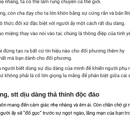
nhàng, ta có thể làm rung chuyển cả thế giới.
ng, còn cha dạy cho ta lớn khôn bằng sự cứng rắn và bản lĩn
vô thức đối xử đặc biệt với người ấy một cách rất dịu dàng.
o miệng thay vào nói vào tai; chúng là thông điệp của tình y
ì đừng tạo ra bất cứ tín hiệu nào cho đối phương thêm hy
nhất mà bạn dành cho đối phương.
à người biết dùng sự dịu dàng của mình để khiến người phụ 
chứ không phải là cố lớn giọng la mắng để phân biệt giữa cái 
ng, stt dịu dàng thả thính độc đáo
luôn mang đến cảm giác nhẹ nhàng và êm ái. Còn chần chờ gì
người ấy sẽ “đổ gục” trước sự ngọt ngào, lãng mạn của bạn tr