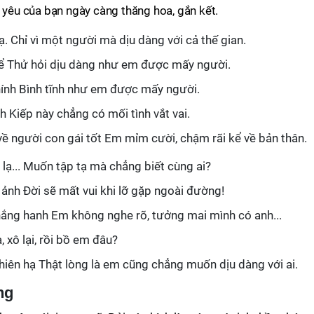
h yêu của bạn ngày càng thăng hoa, gắn kết.
. Chỉ vì một người mà dịu dàng với cả thế gian.
 kể Thử hỏi dịu dàng như em được mấy người.
hính Bình tĩnh như em được mấy người.
h Kiếp này chẳng có mối tình vắt vai.
về người con gái tốt Em mỉm cười, chậm rãi kể về bản thân.
lạ... Muốn tập tạ mà chẳng biết cùng ai?
 ảnh Đời sẽ mất vui khi lỡ gặp ngoài đường!
 nắng hanh Em không nghe rõ, tưởng mai mình có anh...
, xô lại, rồi bồ em đâu?
hiên hạ Thật lòng là em cũng chẳng muốn dịu dàng với ai.
ng