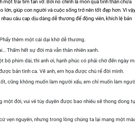
 một trái tim tan vỡ. Bởi nó chính là món quà tinh thần chứa
lớn, giúp con người và cuộc sống trở nên tốt đẹp hơn. Vì vậy
 nhau câu cap dịu dàng dễ thương để động viên, khích lệ bản
Phẩy thêm một cái dại khờ dễ thương.
i… Thấm hết sự đời mà vẫn thản nhiên xanh.
t bộ phim dài, thì anh ơi, hạnh phúc có phải chờ đến ngày m
ược bản tình ca. Vẽ anh, em họa được chú rể đời mình.
ốt, cũng không muốn làm người xấu, em chỉ muốn làm ngườ
 một đời, vui vẻ tùy duyên được bao nhiêu sẽ thong dong t
 cứ vẹn nguyên, nhưng trong lòng chúng ta lại mang một mà