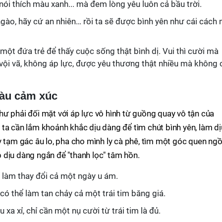
nói thích màu xanh... mà đem lòng yêu luôn cả bầu trời.
ngào, hãy cứ an nhiên… rồi ta sẽ được bình yên như cái cách
một đứa trẻ để thấy cuộc sống thật bình dị. Vui thì cười mà
vội vã, không áp lực, được yêu thương thật nhiều mà không 
iàu cảm xúc
ư phải đối mặt với áp lực vô hình từ guồng quay vô tận của
ta cần lắm khoảnh khắc dịu dàng để tìm chút bình yên, làm dị
y tạm gác âu lo, pha cho mình ly cà phê, tìm một góc quen ngồ
 dịu dàng ngắn để "thanh lọc" tâm hồn.
 làm thay đổi cả một ngày u ám.
 có thể làm tan chảy cả một trái tim băng giá.
xa xỉ, chỉ cần một nụ cười từ trái tim là đủ.