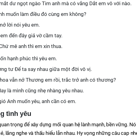
ắt dư ngọt ngào Tim anh mà có vắng Dắt em vô với nào.
nh muốn làm điều đó cùng em không?
ở lời nói yêu em.
em đến đây giả vờ cầm tay.
Chứ mê anh thì em xin thua.
ốn hạnh phúc thì yêu em.
g tư Để ta say nhau giữa một đời vô vị.
hoa vẫn nở Thương em rồi, trắc trở anh có thương?
Hay là mình cũng nhẹ nhàng yêu nhau.
ió Anh muốn yêu, anh cần có em.
g tình yêu
ố quan trọng để xây dựng mối quan hệ lành mạnh, bền vững. Nó
 sẻ, lắng nghe và thấu hiểu lẫn nhau. Hy vọng những câu cap nh