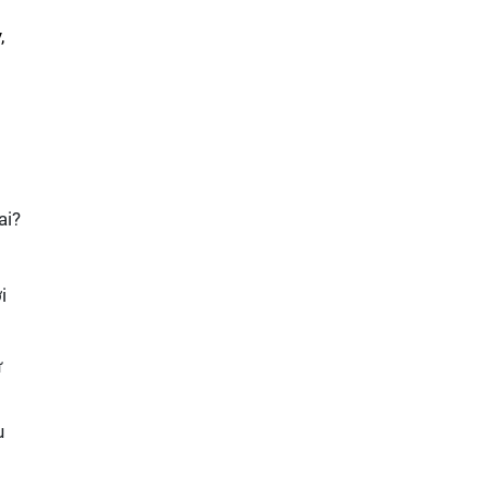
,
ai?
i
ự
u