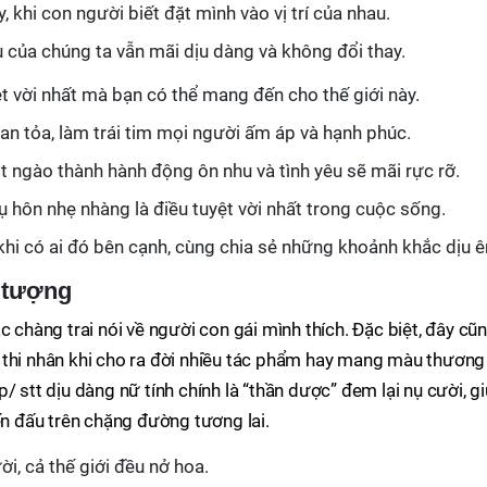
, khi con người biết đặt mình vào vị trí của nhau.
êu của chúng ta vẫn mãi dịu dàng và không đổi thay.
t vời nhất mà bạn có thể mang đến cho thế giới này.
lan tỏa, làm trái tim mọi người ấm áp và hạnh phúc.
t ngào thành hành động ôn nhu và tình yêu sẽ mãi rực rỡ.
 hôn nhẹ nhàng là điều tuyệt vời nhất trong cuộc sống.
hi có ai đó bên cạnh, cùng chia sẻ những khoảnh khắc dịu 
 tượng
c chàng trai nói về người con gái mình thích. Đặc biệt, đây cũ
 thi nhân khi cho ra đời nhiều tác phẩm hay mang màu thương
/ stt dịu dàng nữ tính chính là “thần dược” đem lại nụ cười, g
ến đấu trên chặng đường tương lai.
i, cả thế giới đều nở hoa.