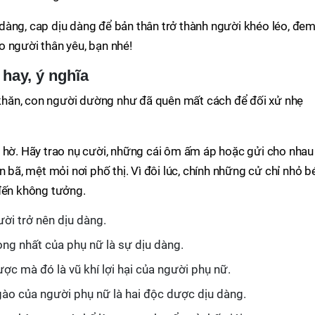
àng, cap dịu dàng để bản thân trở thành người khéo léo, đem 
 người thân yêu, bạn nhé!
 hay, ý nghĩa
hăn, con người dường như đã quên mất cách để đối xử nhẹ
g hờ. Hãy trao nụ cười, những cái ôm ấm áp hoặc gửi cho nhau
n bã, mệt mỏi nơi phố thị. Vì đôi lúc, chính những cử chỉ nhỏ b
 đến không tưởng.
ười trở nên dịu dàng.
ọng nhất của phụ nữ là sự dịu dàng.
ợc mà đó là vũ khí lợi hại của người phụ nữ.
gào của người phụ nữ là hai độc dược dịu dàng.