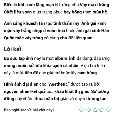
Biển
là
bối cảnh lãng mạn
lý tưởng cho
Váy maxi trắng
.
Chất liệu voan
giúp trang phục
bay bổng
theo
mùa hè
.
Ánh sáng khuếch tán
tạo
tính thẩm mỹ
.
Ảnh gái xinh
mặc váy trắng chụp ở vườn hoa
hoặc
ảnh gái xinh Hàn
Quốc mặc váy trắng
có cùng
chủ đề liên quan
.
Lời kết
Bộ sưu tập ảnh
này là một
album ảnh
đa dạng, đáp ứng
mong muốn sở hữu
khía cạnh cá nhân
. Việc tìm kiếm
này là một
tiền đề
cho
giải trí
hoặc lấy
cảm hứng
.
Hình ảnh đại diện
cho
“Aesthetic”
được tạo ra bởi
nguyên nhân-kết quả
của
khao khát thị giác
.
Sự tương
đồng
này nhằm
thỏa mãn thị giác
và duy trì
tương tác
.
Bạn nghĩ sao về bài viết này?