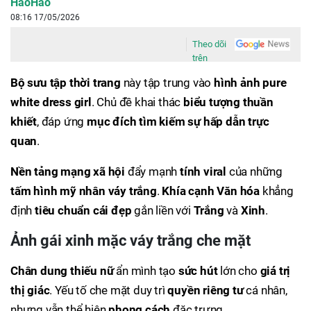
HaoHao
08:16 17/05/2026
Theo dõi
trên
Bộ sưu tập thời trang
này tập trung vào
hình ảnh pure
white dress girl
. Chủ đề khai thác
biểu tượng thuần
khiết
, đáp ứng
mục đích
tìm kiếm
sự hấp dẫn trực
quan
.
Nền tảng mạng xã hội
đẩy mạnh
tính viral
của những
tấm hình mỹ nhân váy trắng
.
Khía cạnh Văn hóa
khẳng
định
tiêu chuẩn cái đẹp
gắn liền với
Trắng
và
Xinh
.
Ảnh gái xinh mặc váy trắng che mặt
Chân dung
thiếu nữ
ẩn mình tạo
sức hút
lớn cho
giá trị
thị giác
. Yếu tố che mặt duy trì
quyền riêng tư
cá nhân,
nhưng vẫn thể hiện
phong cách
đặc trưng.