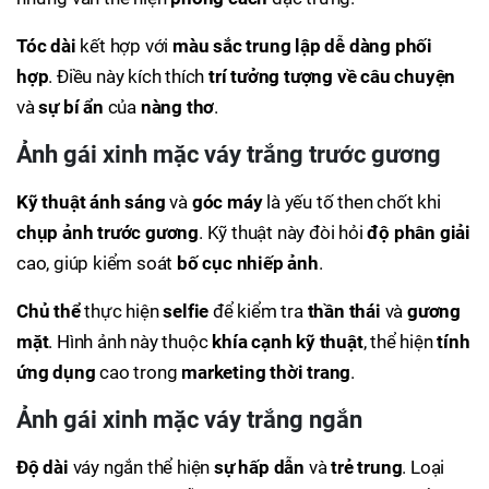
Tóc dài
kết hợp với
màu sắc trung lập dễ dàng phối
hợp
. Điều này kích thích
trí tưởng tượng về câu chuyện
và
sự bí ẩn
của
nàng thơ
.
Ảnh gái xinh mặc váy trắng trước gương
Kỹ thuật ánh sáng
và
góc máy
là yếu tố then chốt khi
chụp ảnh
trước gương
. Kỹ thuật này đòi hỏi
độ phân giải
cao, giúp kiểm soát
bố cục nhiếp ảnh
.
Chủ thể
thực hiện
selfie
để kiểm tra
thần thái
và
gương
mặt
. Hình ảnh này thuộc
khía cạnh kỹ thuật
, thể hiện
tính
ứng dụng
cao trong
marketing thời trang
.
Ảnh gái xinh mặc váy trắng ngắn
Độ dài
váy ngắn thể hiện
sự hấp dẫn
và
trẻ trung
. Loại