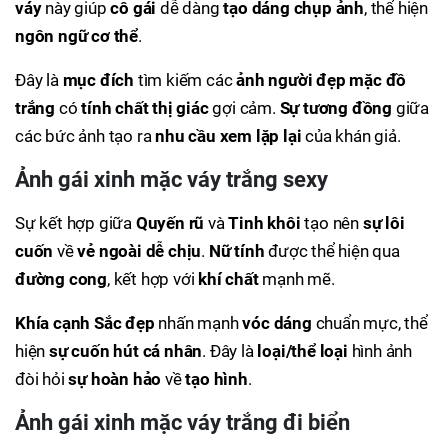
váy
này giúp
cô gái
dễ dàng
tạo dáng chụp ảnh
, thể hiện
ngôn ngữ cơ thể
.
Đây là
mục đích
tìm kiếm các
ảnh người đẹp mặc đồ
trắng
có
tính chất
thị giác
gợi cảm.
Sự tương đồng
giữa
các bức ảnh tạo ra
nhu cầu xem lặp lại
của khán giả.
Ảnh gái xinh mặc váy trắng sexy
Sự kết hợp giữa
Quyến rũ
và
Tinh khôi
tạo nên
sự lôi
cuốn
về
vẻ ngoài dễ chịu
.
Nữ tính
được thể hiện qua
đường cong
, kết hợp với
khí chất
mạnh mẽ.
Khía cạnh Sắc đẹp
nhấn mạnh
vóc dáng
chuẩn mực, thể
hiện
sự cuốn hút cá nhân
. Đây là
loại/thể loại
hình ảnh
đòi hỏi
sự hoàn hảo
về
tạo hình
.
Ảnh gái xinh mặc váy trắng đi biển