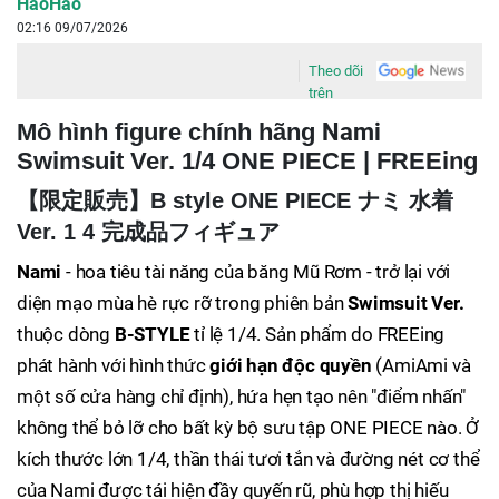
HaoHao
02:16 09/07/2026
Theo dõi
trên
Nami
Mô hình figure chính hãng
Swimsuit Ver. 1/4 ONE PIECE | FREEing
【限定販売】B style ONE PIECE ナミ 水着
Ver. 1 4 完成品フィギュア
Nami
- hoa tiêu tài năng của băng Mũ Rơm - trở lại với
diện mạo mùa hè rực rỡ trong phiên bản
Swimsuit Ver.
thuộc dòng
B-STYLE
tỉ lệ 1/4. Sản phẩm do FREEing
phát hành với hình thức
giới hạn độc quyền
(AmiAmi và
một số cửa hàng chỉ định), hứa hẹn tạo nên "điểm nhấn"
không thể bỏ lỡ cho bất kỳ bộ sưu tập ONE PIECE nào. Ở
kích thước lớn 1/4, thần thái tươi tắn và đường nét cơ thể
của Nami được tái hiện đầy quyến rũ, phù hợp thị hiếu