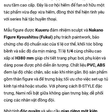
sưu tầm cao cấp. Đây là cơ hội hiếm để fan sở hữu một
tác phẩm vừa đẹp vừa hiếm, đồng thời thể hiện tình yêu
với series hải tặc huyền thoại.
Mẫu figure được
Kuueru
đảm nhiệm sculpt và
Nakano
Figure Kyoushitsu (Fukui)
phụ trách paintwork, bảo
chứng cho độ chuẩn xác của tỉ lệ cơ thể, khối tóc bồng
bềnh và sắc độ da mịn màng. Tỉ lệ
1/4
cùng chiều cao
xấp xỉ
H380 mm
giúp chi tiết trang phục bơi, phụ kiện và
dáng pose được phô diễn ấn tượng. Chất liệu
PVC, ABS
đem lại độ chắc chắn, sắc sảo khi nhìn gần. Bộ sản phẩm
gồm thân figure và đế trưng bày, tối ưu cho việc set-up tủ
kính tại nhà hoặc studio. Với phong cách B-STYLE đặc
trưng, Nami nổi bật giữa không gian trưng bày, dễ phối
cùng các nhân vật đồng đội.
Nhờ tính
độc quyền
và yêu cầu
giao riêng một kiện