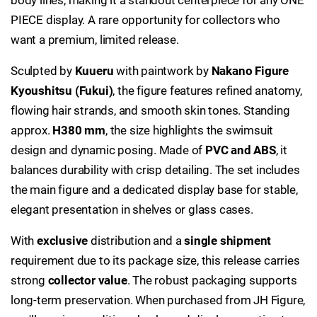
body lines, making it a standout centerpiece for any ONE
PIECE display. A rare opportunity for collectors who
want a premium, limited release.
Sculpted by
Kuueru
with paintwork by
Nakano Figure
Kyoushitsu (Fukui)
, the figure features refined anatomy,
flowing hair strands, and smooth skin tones. Standing
approx.
H380 mm
, the size highlights the swimsuit
design and dynamic posing. Made of
PVC and ABS
, it
balances durability with crisp detailing. The set includes
the main figure and a dedicated display base for stable,
elegant presentation in shelves or glass cases.
With
exclusive
distribution and a
single shipment
requirement due to its package size, this release carries
strong
collector value
. The robust packaging supports
long-term preservation. When purchased from JH Figure,