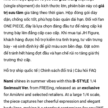
(single shipment) do kích thước lớn, phiên bản này có
giá
trị sưu tầm
gia tăng theo thời gian. Hộp đóng gói dày
dặn, chống sốc tốt, phù hợp bảo quản dài hạn. Đối với fan
ONE PIECE, đây là lựa chọn đáng đầu tư để nâng cấp kệ
trưng bày lên đẳng cấp cao cấp. Khi mua tại JH Figure,
khách hàng được hỗ trợ kiểm tra tình trạng, tư vấn trưng
bày - vệ sinh định kỳ để giữ màu sơn bền đẹp. Đặt sớm
để tránh hết hàng đợt đầu và hạn chế rủi ro tăng giá thị
trường thứ cấp.
Hỗ trợ ship quốc tế | Chính sách đổi trả | Câu hỏi FAQ
Nami
shines in summer vibes with this
B-STYLE
1/4
Swimsuit Ver.
from FREEing, released as an
exclusive
for AmiAmi and selected retailers. At a large 1/4 scale,
the piece captures her cheerful expression and elegant