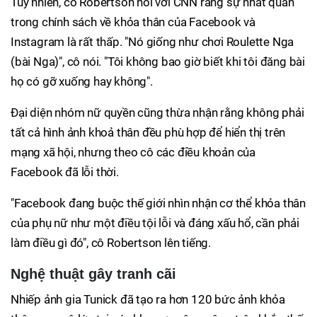
Tuy nhiên, cô Robertson nói với CNN rằng sự nhất quán
trong chính sách về khỏa thân của Facebook và
Instagram là rất thấp. "Nó giống như chơi Roulette Nga
(bài Nga)", cô nói. "Tôi không bao giờ biết khi tôi đăng bài
họ có gỡ xuống hay không".
Đại diện nhóm nữ quyền cũng thừa nhận rằng không phải
tất cả hình ảnh khoả thân đều phù hợp để hiển thị trên
mạng xã hội, nhưng theo cô các điều khoản của
Facebook đã lỗi thời.
"Facebook đang buộc thế giới nhìn nhận cơ thể khỏa thân
của phụ nữ như một điều tội lỗi và đáng xấu hổ, cần phải
làm điều gì đó", cô Robertson lên tiếng.
Nghệ thuật gây tranh cãi
Nhiếp ảnh gia Tunick đã tạo ra hơn 120 bức ảnh khỏa