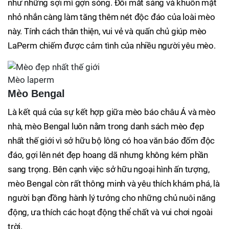
như những sợi mì gợn sóng. Đôi mắt sáng và khuôn mặt
nhỏ nhắn càng làm tăng thêm nét độc đáo của loài mèo
này. Tính cách thân thiện, vui vẻ và quấn chủ giúp mèo
LaPerm chiếm được cảm tình của nhiều người yêu mèo.
Mèo laperm
Mèo Bengal
Là kết quả của sự kết hợp giữa mèo báo châu Á và mèo
nhà, mèo Bengal luôn nằm trong danh sách mèo đẹp
nhất thế giới vì sở hữu bộ lông có hoa văn báo đốm độc
đáo, gợi lên nét đẹp hoang dã nhưng không kém phần
sang trọng. Bên cạnh việc sở hữu ngoại hình ấn tượng,
mèo Bengal còn rất thông minh và yêu thích khám phá, là
người bạn đồng hành lý tưởng cho những chủ nuôi năng
động, ưa thích các hoạt động thể chất và vui chơi ngoài
trời.