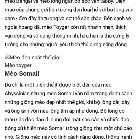
mèo Bengal và mèo lông ngắn có sọc vằn tabby. Diện
mạo của chúng gợi liên tưởng đến loài hổ với bộ lông vằn
cam - đen đầy ấn tượng và cơ thể săn chắc. Bên cạnh vẻ
ngoài hoang dã, mèo Toyger còn rất nhanh nhẹn, thích
vận động và vô cùng thông minh, hứa hẹn là thú cưng lý
tưởng cho những người yêu thích thú cưng năng động.
Mèo toyger
Mèo Somali
Dù chỉ là một biến thể ít được biết đến của mèo
Abyssinian nhưng mèo Somali vẫn nằm trong danh sách
những giống mèo đẹp nhất thế giới, khi bộ lông dài, dày
và óng ánh với màu lông ấm áp như đồng. Bộ lông có
màu sắc độc đáo đi cùng đôi mắt sắc sảo và chiếc đuôi
bông xù khiến mèo Somali trông giống như một chú cáo
nhỏ. Giống mèo này có tính cách năng động, thông minh