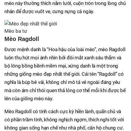
mèo này thường thích nằm lười, cuộn tròn trong lòng chủ
nhân để được vuốt ve, cưng nựng cả ngày.
Mèo ba tư
Mèo Ragdoll
Được mệnh danh là “Hoa hậu của loài mèo”, mèo Ragdoll
luôn thu hút mọi ánh nhìn bởi đôi mắt xanh sâu thẳm và
bộ lông bồng bềnh mềm mại, xứng danh là một trong
những giống mèo đẹp nhất thế giới. Cái tên “Ragdoll” có
nghĩa là búp bê vải, không chỉ mô tả vẻ ngoài đáng yêu
mà còn ám chỉ thói quen thả lỏng cơ thể mỗi khi được bế
lên của giống mèo này.
Mèo Ragdoll có tính cách cực kỳ hiền lành, quấn chủ và
có phần trầm tính, không nghịch ngợm, thích nghi tốt với
không gian sống hạn chế như nhà phố, căn hộ chung cư.