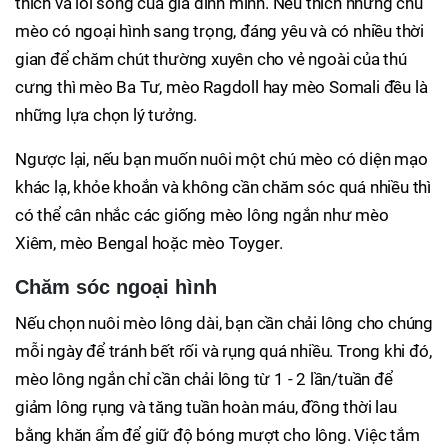
thích và lối sống của gia đình mình. Nếu thích những chú
mèo có ngoại hình sang trọng, đáng yêu và có nhiều thời
gian để chăm chút thường xuyên cho vẻ ngoài của thú
cưng thì mèo Ba Tư, mèo Ragdoll hay mèo Somali đều là
những lựa chọn lý tưởng.
Ngược lại, nếu bạn muốn nuôi một chú mèo có diện mạo
khác lạ, khỏe khoắn và không cần chăm sóc quá nhiều thì
có thể cân nhắc các giống mèo lông ngắn như mèo
Xiêm, mèo Bengal hoặc mèo Toyger.
Chăm sóc ngoại hình
Nếu chọn nuôi mèo lông dài, bạn cần chải lông cho chúng
mỗi ngày để tránh bết rối và rụng quá nhiều. Trong khi đó,
mèo lông ngắn chỉ cần chải lông từ 1 - 2 lần/tuần để
giảm lông rụng và tăng tuần hoàn máu, đồng thời lau
bằng khăn ẩm để giữ độ bóng mượt cho lông. Việc tắm