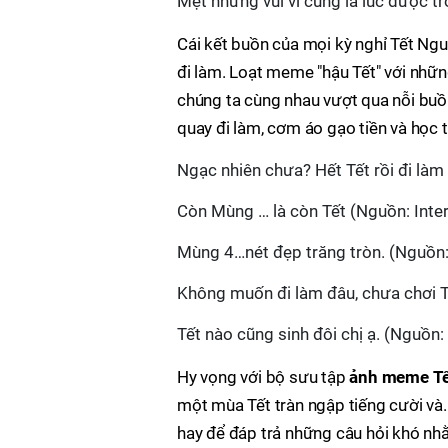
Mệt nhưng vui vì cũng là lúc được tr
Cái kết buồn của mọi kỳ nghỉ Tết Nguy
đi làm. Loạt meme "hậu Tết" với những
chúng ta cùng nhau vượt qua nỗi buồn 
quay đi làm, cơm áo gạo tiền và học 
Ngạc nhiên chưa? Hết Tết rồi đi làm l
Còn Mùng … là còn Tết (Nguồn: Inte
Mùng 4…nét đẹp trăng tròn. (Nguồn:
Không muốn đi làm đâu, chưa chơi Tế
Tết nào cũng sinh đôi chị ạ. (Nguồn: 
Hy vọng với bộ sưu tập
ảnh meme T
một mùa Tết tràn ngập tiếng cười và...
hay để đáp trả những câu hỏi khó nhằ