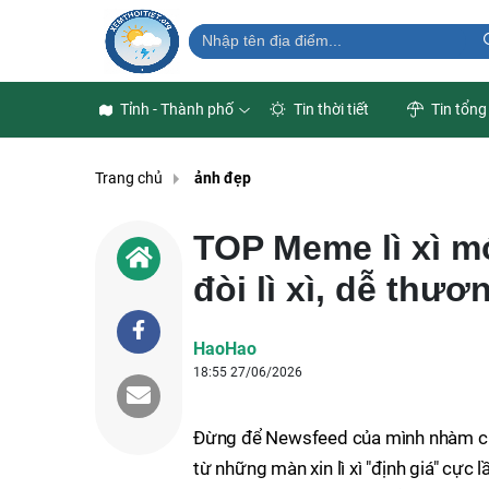
Tỉnh - Thành phố
Tin thời tiết
Tin tổng
Trang chủ
ảnh đẹp
TOP Meme lì xì mớ
đòi lì xì, dễ thươ
HaoHao
18:55 27/06/2026
Đừng để Newsfeed của mình nhàm chá
từ những màn xin lì xì "định giá" cực