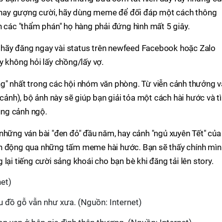
ng hay gượng cười, hãy dùng meme để đối đáp một cách thông
n các "thẩm phán" họ hàng phải đứng hình mất 5 giây.
hì hãy đăng ngay vài status trên newfeed Facebook hoặc Zalo
y không hỏi lấy chồng/lấy vợ.
g" nhất trong các hội nhóm văn phòng. Từ viễn cảnh thưởng v
 cảnh), bộ ảnh này sẽ giúp bạn giải tỏa một cách hài hước và t
ng cảnh ngộ.
những ván bài "đen đỏ" đầu năm, hay cảnh "ngủ xuyên Tết" của
 sinh động qua những tấm meme hài hước. Bạn sẽ thấy chính mìn
lại tiếng cười sảng khoái cho bạn bè khi đăng tải lên story.
net)
au đồ gỗ vẫn như xưa. (Nguồn: Internet)