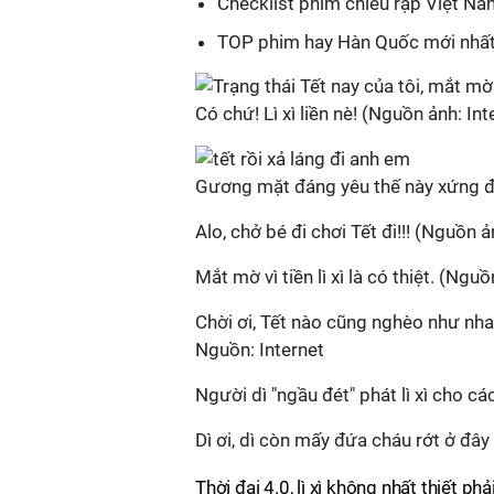
Checklist phim chiếu rạp Việt N
TOP phim hay Hàn Quốc mới nhất
Có chứ! Lì xì liền nè! (Nguồn ảnh: Int
Gương mặt đáng yêu thế này xứng đán
Alo, chở bé đi chơi Tết đi!!! (Nguồn ả
Mắt mờ vì tiền lì xì là có thiệt. (Nguồ
Chời ơi, Tết nào cũng nghèo như nhau
Nguồn: Internet
Người dì "ngầu đét" phát lì xì cho cá
Dì ơi, dì còn mấy đứa cháu rớt ở đây
Thời đại 4.0, lì xì không nhất thiết p