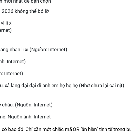
am mới nhất để bạn chọn
 2026 không thể bỏ lỡ
ernet)
g nhận lì xì (Nguồn: Internet)
nh: Internet)
n: Internet)
, xả láng đại đại đi anh em hẹ hẹ hẹ (Nhớ chừa lại cái nịt)
c cháu. (Nguồn: Internet)
 nè. Nguồn ảnh: Internet
hải có bao đỏ. Chỉ cần một chiếc mã QR "ẩn hiện" tinh tế trong b