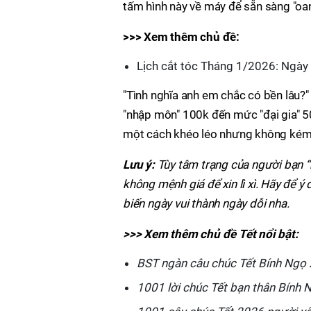
tấm hình này về máy để sẵn sàng "oan
>>> Xem thêm chủ đề:
Lịch cắt tóc Tháng 1/2026: Ngày 
"Tình nghĩa anh em chắc có bền lâu?" 
"nhập môn" 100k đến mức "đại gia" 50
một cách khéo léo nhưng không kém
Lưu ý:
Tùy tâm trạng của người bạn “
không mệnh giá để xin lì xì. Hãy để ý
biến ngày vui thành ngày dỗi nha.
>>> Xem thêm chủ đề Tết nổi bật:
BST ngàn câu chúc Tết Bính Ngọ 2
1001 lời chúc Tết bạn thân Bính 