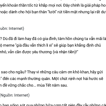
ển khoản thần tốc từ khắp mọi nơi. Đây chính là giải pháp h
oặc dành cho hội bạn thân "lười" rút tiền mặt nhưng lại rất dư
guồn: Internet)
ì? Dù đã đi làm hay đã có gia đình, tâm hồn chúng ta vẫn mãi l
ộ meme "già đầu vẫn thích lì xì" sẽ giúp bạn khẳng định chủ
 nhỏ, vẫn cần được yêu thương (và nhận tiền)!"
ck" sao cho ngầu? Thay vì những câu cảm ơn khô khan, hãy gửi
" đến các mạnh thường quân. Một chút nịnh nọt hài hước sẽ
iền đề vững chắc cho... mùa Tết năm sau.
(Nguồn: Internet)
p bạn sống sót qua những bữa cơm tất niên đầy rẫy những câ