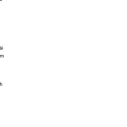
ài
ìm
h