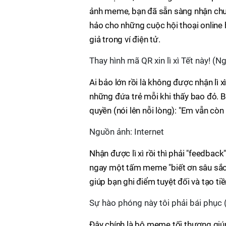
ảnh meme, bạn đã sẵn sàng nhận chuy
hảo cho những cuộc hội thoại online h
giả trong ví điện tử.
Thay hình mã QR xin lì xì Tết này! (N
Ai bảo lớn rồi là không được nhận lì x
những đứa trẻ mỗi khi thấy bao đỏ. B
quyền (nói lên nỗi lòng): "Em vẫn còn
Nguồn ảnh: Internet
Nhận được lì xì rồi thì phải "feedba
ngay một tấm meme "biết ơn sâu sắc
giúp bạn ghi điểm tuyệt đối và tạo t
Sự hào phóng này tôi phải bái phục 
Đây chính là bộ meme tối thượng giú