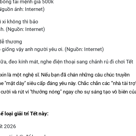
(Nguồn ảnh: Internet)
ch. (Nguồn: Internet)
 giống vậy anh người yêu ơi. (Nguồn: Internet)
đi xin là một nghệ sĩ. Nếu bạn đã chán những câu chúc truyền
e "mặt dày" siêu cấp đáng yêu này. Chắc chắn các “nhà tài trợ
 cười và rút ví "thưởng nóng" ngay cho sự sáng tạo vô biên củ
loại giải trí Tết này:
ất 2026