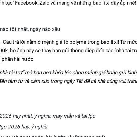
h tạc" Facebook, Zalo và mang về những bao lì xì đầy ắp nhé!
nào tốt nhất, ngày nào xấu
- Câu trả lời nằm ở mệnh giá tờ polyme trong bao lì xì! Từ mứ
0k, bộ ảnh này sẽ thay bạn gửi thông điệp đến các "nhà tài tr
 phần hài hước.
nhà tài trợ” mà bạn nên khéo léo chọn mệnh giá hoặc gửi hình
 đến tâm tư và cảm xúc trong ngày Tết để cả nhà cùng vui, trán
026 hay nhất, ý nghĩa, may mắn và tài lộc
Ngọ 2026 hay, ý nghĩa