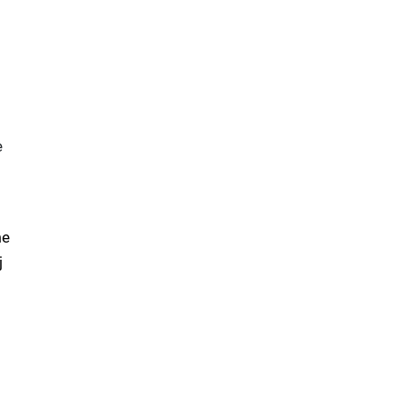
e
me
j