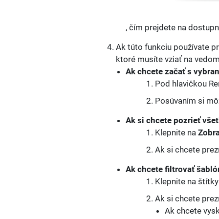
, čím prejdete na dostupn
Ak túto funkciu používate p
ktoré musíte vziať na vedom
Ak chcete začať s vybra
Pod hlavičkou Rem
Posúvaním si môž
Ak si chcete pozrieť vše
Klepnite na
Zobra
Ak si chcete prez
Ak chcete filtrovať šabló
Klepnite na štítk
Ak si chcete prez
Ak chcete vysk