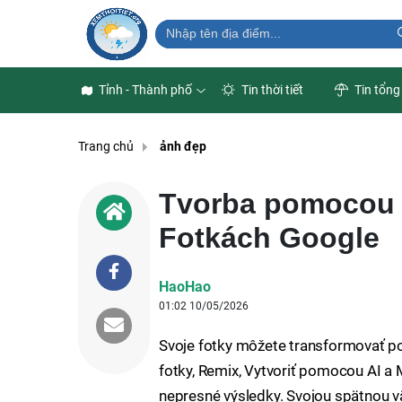
Tỉnh - Thành phố
Tin thời tiết
Tin tổng
Trang chủ
ảnh đẹp
Tvorba pomocou u
Fotkách Google
HaoHao
01:02 10/05/2026
Svoje fotky môžete transformovať pom
fotky, Remix, Vytvoriť pomocou AI a
nepresné výsledky. Svojou spätnou v