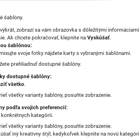
é šablóny.
rvýkrát, zobrazí sa vám obrazovka s dôležitými informáciami
ie. Ak chcete pokračovať, klepnite na
Vyskúšať
.
nou šablónou:
ixujte svoje fotky nájdete karty s vybranými šablónami.
ete prehliadnuť dostupné šablóny.
tky dostupné šablóny:
ziť všetko
.
rieť všetky varianty šablóny, posuňte zobrazenie.
ny podľa svojich preferencií:
y konkrétnych kategórií.
rieť všetky varianty šablóny, posuňte zobrazenie.
úšať iný kreatívny štýl, kedykoľvek klepnite na novú kategór