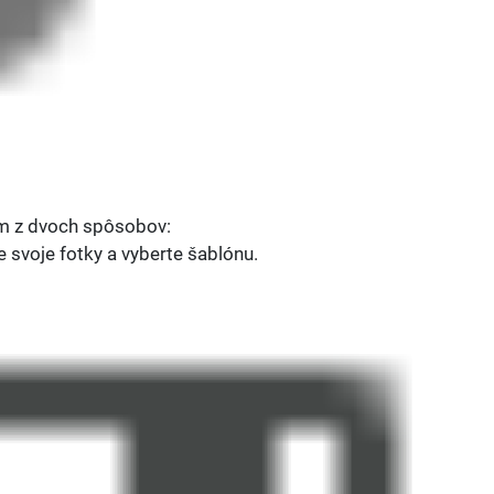
ým z dvoch spôsobov:
e svoje fotky a vyberte šablónu.