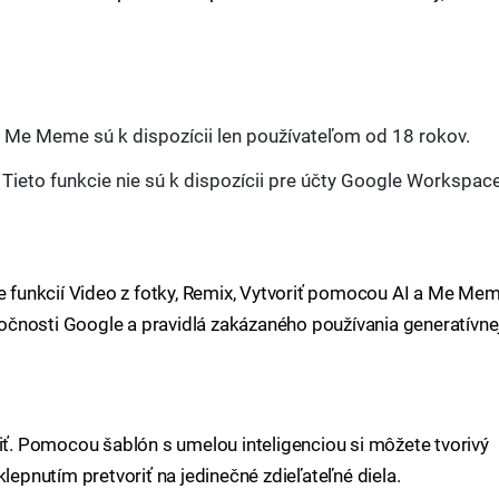
 Me Meme sú k dispozícii len používateľom od 18 rokov.
Tieto funkcie nie sú k dispozícii pre účty Google Workspac
ie funkcií Video z fotky, Remix, Vytvoriť pomocou AI a Me Me
čnosti Google a pravidlá zakázaného používania generatívne
riť. Pomocou šablón s umelou inteligenciou si môžete tvorivý
klepnutím pretvoriť na jedinečné zdieľateľné diela.