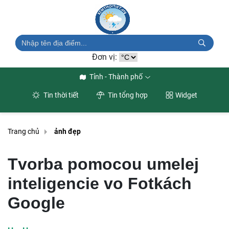
Đơn vị:
Tỉnh - Thành phố
Tin thời tiết
Tin tổng hợp
Widget
Trang chủ
ảnh đẹp
Tvorba pomocou umelej
inteligencie vo Fotkách
Google