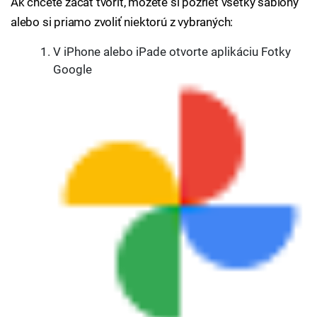
Ak chcete začať tvoriť, môžete si pozrieť všetky šablóny
alebo si priamo zvoliť niektorú z vybraných:
V iPhone alebo iPade otvorte aplikáciu Fotky
Google