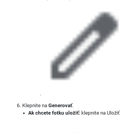
.
Klepnite na
Generovať
.
Ak chcete fotku uložiť:
klepnite na Uložiť