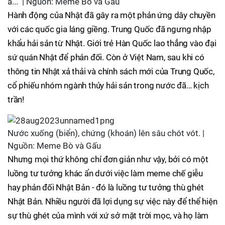
à..." | Nguồn: Meme Bò và Gấu
Hành động của Nhật đã gây ra một phản ứng dây chuyền
với các quốc gia láng giềng. Trung Quốc đã ngưng nhập
khẩu hải sản từ Nhật. Giới trẻ Hàn Quốc lao thẳng vào đại
sứ quán Nhật để phản đối. Còn ở Việt Nam, sau khi có
thông tin Nhật xả thải và chính sách mới của Trung Quốc,
cổ phiếu nhóm ngành thủy hải sản trong nước đã… kịch
trần!
Nước xuống (biển), chứng (khoán) lên sâu chót vót. |
Nguồn: Meme Bò và Gấu
Nhưng mọi thứ không chỉ đơn giản như vậy, bởi có một
luồng tư tưởng khác ẩn dưới việc làm meme chế giễu
hay phản đối Nhật Bản - đó là luồng tư tưởng thù ghét
Nhật Bản. Nhiều người đã lợi dụng sự việc này để thể hiện
sự thù ghét của mình với xứ sở mặt trời mọc, và họ làm