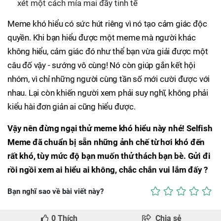
xét một cách mỉa mai đầy tinh tế
Meme khó hiểu có sức hút riêng vì nó tạo cảm giác độc
quyền. Khi bạn hiểu được một meme mà người khác
không hiểu, cảm giác đó như thể bạn vừa giải được một
câu đố vậy - sướng vô cùng! Nó còn giúp gắn kết hội
nhóm, vì chỉ những người cùng tần số mới cười được với
nhau. Lại còn khiến người xem phải suy nghĩ, không phải
kiểu hài đơn giản ai cũng hiểu được.
Vậy nên đừng ngại thử meme khó hiểu này nhé! Selfish
Meme đã chuẩn bị sẵn những ảnh chế từ hơi khó đến
rất khó, tùy mức độ bạn muốn thử thách bạn bè. Gửi đi
rồi ngồi xem ai hiểu ai không, chắc chắn vui lắm đấy ?
Bạn nghĩ sao về bài viết này?
0
Thích
Chia sẻ