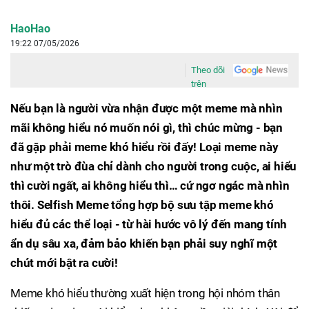
HaoHao
19:22 07/05/2026
Theo dõi
trên
Nếu bạn là người vừa nhận được một meme mà nhìn
mãi không hiểu nó muốn nói gì, thì chúc mừng - bạn
đã gặp phải meme khó hiểu rồi đấy! Loại meme này
như một trò đùa chỉ dành cho người trong cuộc, ai hiểu
thì cười ngất, ai không hiểu thì… cứ ngơ ngác mà nhìn
thôi. Selfish Meme tổng hợp bộ sưu tập meme khó
hiểu đủ các thể loại - từ hài hước vô lý đến mang tính
ẩn dụ sâu xa, đảm bảo khiến bạn phải suy nghĩ một
chút mới bật ra cười!
Meme khó hiểu thường xuất hiện trong hội nhóm thân