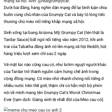
mạng xã hội. Ảnh: @realgrumpycat.
Dưới bài đăng, hàng nghìn dân mạng để lại bình luận chia
buồn cùng chủ nhân của Grumpy Cat và bày tỏ lòng tiếc
thương chú mèo nổi tiếng khắp mạng xã hội.
Sinh sống tại bang Arizona, Mỹ, Grumpy Cat (tên thật là
Tardar Sauce) bất ngờ nổi tiếng vào năm 2012, khi anh
trai của Tabatha đăng ảnh nó lên mạng xã hội Reddit, hút
hàng triệu lượt xem chỉ sau 2 ngày.
Vẻ mặt lúc nào cũng cau có, như lườm nguýt người khác
của Tardar trở thành nguồn cảm hứng chế ảnh trong
cộng đồng mạng. Cô mèo nhỏ nhanh chóng nổi tiếng ở
nhiều nước trên thế giới, thậm chí có hẳn một bộ phim
nói về mình mang tên Grumpy Cat's Worst Christmas
Ever (tạm dịch: Giáng sinh tệ nhất đời của Mèo cau có).