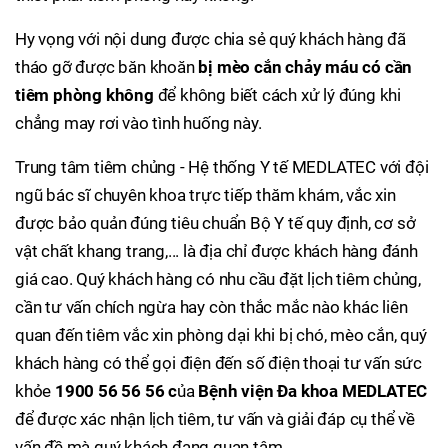
Hy vọng với nội dung được chia sẻ quý khách hàng đã
tháo gỡ được băn khoăn
bị mèo cắn chảy máu có cần
tiêm phòng không
để không biết cách xử lý đúng khi
chẳng may rơi vào tình huống này.
Trung tâm tiêm chủng - Hệ thống Y tế MEDLATEC với đội
ngũ bác sĩ chuyên khoa trực tiếp thăm khám, vắc xin
được bảo quản đúng tiêu chuẩn Bộ Y tế quy định, cơ sở
vật chất khang trang,... là địa chỉ được khách hàng đánh
giá cao. Quý khách hàng có nhu cầu đặt lịch tiêm chủng,
cần tư vấn chích ngừa hay còn thắc mắc nào khác liên
quan đến tiêm vắc xin phòng dại khi bị chó, mèo cắn, quý
khách hàng có thể gọi điện đến số điện thoại tư vấn sức
khỏe
1900 56 56 56 c
ủa
Bệnh viện Đa khoa MEDLATEC
để được xác nhận lịch tiêm, tư vấn và giải đáp cụ thể về
vấn đề mà quý khách đang quan tâm.