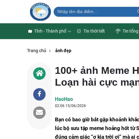
Tỉnh - Thành phố
Tin thời tiết
Tin tổng
Trang chủ
ảnh đẹp
100+ ảnh Meme H
Loạn hài cực mạn
HaoHao
02:06 15/06/2026
Bạn có bao giờ bắt gặp khoảnh khắc
lúc bộ sưu tập meme hoảng hốt từ 
đúng cảm giác “ơ kìa trời ơi” mà ai 