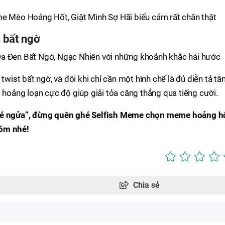
me Mèo Hoảng Hốt, Giật Mình Sợ Hãi biểu cảm rất chân thật
 bất ngờ
Da Đen Bất Ngờ, Ngạc Nhiên với những khoảnh khắc hài hước
twist bất ngờ, và đôi khi chỉ cần một hình chế là đủ diễn tả t
t hoảng loạn cực độ giúp giải tỏa căng thẳng qua tiếng cười.
 té ngửa”, đừng quên ghé Selfish Meme chọn meme hoảng h
hóm nhé!
Chia sẻ