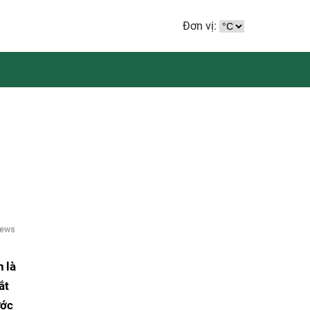
Đơn vị:
 là
ắt
ước