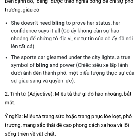
Bên cạnh đó, "bling" được theo nghĩa bóng để chỉ sự phô
trương, giàu có:
She doesn't need
bling
to prove her status, her
confidence says it all (Cô ấy không cần sự hào
nhoáng để chứng tỏ địa vị, sự tự tin của cô ấy đã nói
lên tất cả).
The sports car gleamed under the city lights, a true
symbol of
bling
and power (Chiếc siêu xe lấp lánh
dưới ánh đèn thành phố, một biểu tượng thực sự của
sự giàu sang và quyền lực).
2. Tính từ (Adjective): Miêu tả thứ gì đó hào nhoáng, bắt
mắt.
Ý nghĩa: Miêu tả trang sức hoặc trang phục lòe loẹt, phô
trương, mang sắc thái đề cao phong cách xa hoa và lối
sống thiên về vật chất.