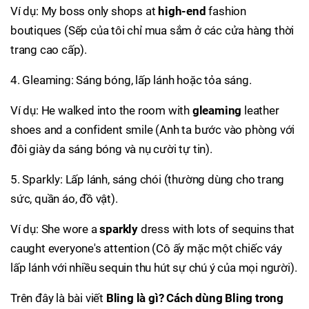
Ví dụ: My boss only shops at
high-end
fashion
boutiques (Sếp của tôi chỉ mua sắm ở các cửa hàng thời
trang cao cấp).
4. Gleaming: Sáng bóng, lấp lánh hoặc tỏa sáng.
Ví dụ: He walked into the room with
gleaming
leather
shoes and a confident smile (Anh ta bước vào phòng với
đôi giày da sáng bóng và nụ cười tự tin).
5. Sparkly: Lấp lánh, sáng chói (thường dùng cho trang
sức, quần áo, đồ vật).
Ví dụ: She wore a
sparkly
dress with lots of sequins that
caught everyone's attention (Cô ấy mặc một chiếc váy
lấp lánh với nhiều sequin thu hút sự chú ý của mọi người).
Trên đây là bài viết
Bling là gì? Cách dùng Bling trong