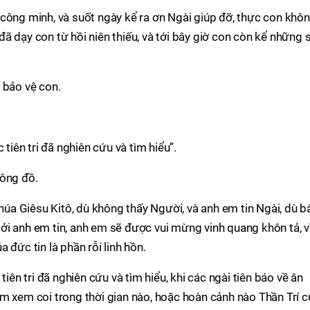
công minh, và suốt ngày kể ra ơn Ngài giúp đỡ, thực con khô
ã dạy con từ hồi niên thiếu, và tới bây giờ con còn kể những 
 bảo vệ con.
 tiên tri đã nghiên cứu và tìm hiểu”.
Tông đồ.
a Giêsu Kitô, dù không thấy Người, và anh em tin Ngài, dù b
i anh em tin, anh em sẽ được vui mừng vinh quang khôn tả, v
 đức tin là phần rỗi linh hồn.
tiên tri đã nghiên cứu và tìm hiểu, khi các ngài tiên báo về ân
m xem coi trong thời gian nào, hoặc hoàn cảnh nào Thần Trí c