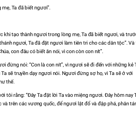
 mẹ, Ta đã biết ngươi”.
c khi tạo thành ngươi trong lòng mẹ, Ta đã biết ngươi, và trướ
thánh ngươi, Ta đã đặt ngươi làm tiên tri cho các dân tộc”. Và 
 Chúa, con đâu có biết ăn nói, vì con còn con nít”.
 đừng nói: “Con là con nít”, vì ngươi sẽ đi đến với những kẻ 
u Ta sẽ truyền dạy ngươi nói. Ngươi đừng sợ họ, vì Ta sẽ ở với
hư thế.
ới tôi rằng: “Ðây Ta đặt lời Ta vào miệng ngươi. Ðây hôm nay 
 và trên các vương quốc, để ngươi lật đổ và đập phá, phân tá