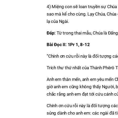
4) Miệng con sẽ loan truyền sự Chúa 
sao mà kể cho cùng. Lạy Chúa, Chúa đ
lạ của Ngài.
Ðáp:
Từ trong thai mẫu, Chúa là Ðấng
Bài Ðọc II: 1Pr 1, 8-12
“Chính ơn cứu rỗi này là đối tượng các
Trích thư thứ nhất của Thánh Phêrô 
Anh em thân mến, anh em yêu mến Chú
giờ anh em cũng không thấy Người, bở
chắc rằng anh em đạt tới cứu cánh của
Chính ơn cứu rỗi này là đối tượng các 
sủng dành cho anh em: các ngài đã tì