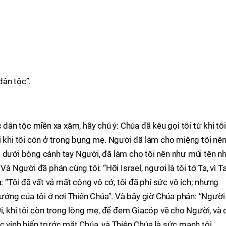
dân tộc”.
 dân tộc miền xa xăm, hãy chú ý: Chúa đã kêu gọi tôi từ khi tôi
i khi tôi còn ở trong bụng mẹ. Người đã làm cho miệng tôi nê
 dưới bóng cánh tay Người, đã làm cho tôi nên như mũi tên nh
Và Người đã phán cùng tôi: “Hỡi Israel, ngươi là tôi tớ Ta, vì T
: “Tôi đã vất vả mất công vô cớ, tôi đã phí sức vô ích; nhưng
hưởng của tôi ở nơi Thiên Chúa”. Và bây giờ Chúa phán: “Người 
ời, khi tôi còn trong lòng mẹ, để đem Giacóp về cho Người, và 
c vinh hiển trước mặt Chúa, và Thiên Chúa là sức mạnh tôi.