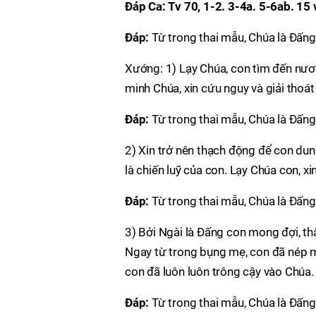
Ðáp Ca: Tv 70, 1-2. 3-4a. 5-6ab. 15 
Ðáp:
Từ trong thai mẫu, Chúa là Ðấng
Xướng: 1) Lạy Chúa, con tìm đến nươ
minh Chúa, xin cứu nguy và giải thoát 
Ðáp:
Từ trong thai mẫu, Chúa là Ðấng
2) Xin trở nên thạch động để con dung
là chiến luỹ của con. Lạy Chúa con, xi
Ðáp:
Từ trong thai mẫu, Chúa là Ðấng
3) Bởi Ngài là Ðấng con mong đợi, thâ
Ngay từ trong bụng mẹ, con đã nép m
con đã luôn luôn trông cậy vào Chúa.
Ðáp:
Từ trong thai mẫu, Chúa là Ðấng