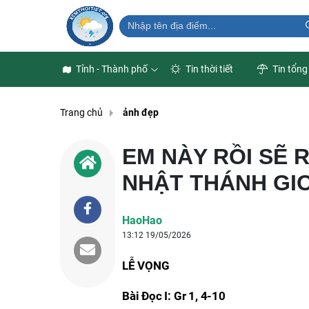
Tỉnh - Thành phố
Tin thời tiết
Tin tổng
Trang chủ
ảnh đẹp
EM NÀY RỒI SẼ R
NHẬT THÁNH GIO
HaoHao
13:12 19/05/2026
LỄ VỌNG
Bài Ðọc I: Gr 1, 4-10