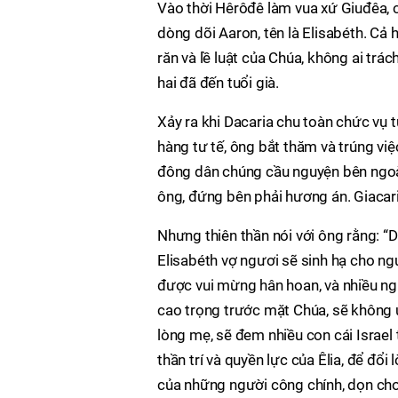
Vào thời Hêrôđê làm vua xứ Giuđêa, có
dòng dõi Aaron, tên là Elisabéth. Cả 
răn và lề luật của Chúa, không ai trác
hai đã đến tuổi già.
Xảy ra khi Dacaria chu toàn chức vụ t
hàng tư tế, ông bắt thăm và trúng v
đông dân chúng cầu nguyện bên ngoài
ông, đứng bên phải hương án. Giacari
Nhưng thiên thần nói với ông rằng: “D
Elisabéth vợ ngươi sẽ sinh hạ cho ngư
được vui mừng hân hoan, và nhiều ngườ
cao trọng trước mặt Chúa, sẽ không 
lòng mẹ, sẽ đem nhiều con cái Israel 
thần trí và quyền lực của Êlia, để đổi
của những người công chính, dọn ch