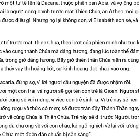
 một tư tế tên là Dacaria, thuộc phiên ban Abia, và vợ ông bở
hai là người công chính trước mặt Thiên Chúa, ăn ở theo mọi gi
h được điều gì. Nhưng họ lại không con, vì Elisabéth son sẻ, và
ư tế trước mặt Thiên Chúa, theo lượt của phiên mình như tục l
iệc vào cung thánh Chúa mà dâng hương, đang lúc toàn thể đá
, trong giờ dâng hương. Bấy giờ thiên thần Chúa hiện ra cùng
a thấy vậy thì hoảng hốt, sự kinh hoàng đột nhập vào ông.
acaria, đừng sợ, vì lời ngươi cầu nguyện đã được nhậm rồi.
ơi một con trai, và ngươi sẽ gọi tên con trẻ là Gioan. Ngươi s
i cũng sẽ vui mừng, vì việc con trẻ sinh ra. Vì trẻ này sẽ nên
uống rượu và thức có men; sẽ được tràn đầy Thánh Thần ngay
trở về cùng Chúa là Thiên Chúa. Trẻ này sẽ đi trước Người, tro
 lòng dạ cha ông về với con cháu, kẻ ngỗ nghịch về lại với lương 
o Chúa một đoàn dân chuẩn bị sẵn sàng”.