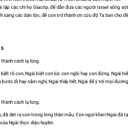
tái lập các chi họ Giacóp, để dẫn đưa các người Israel sống só
nh sáng các dân tộc, để con trở thành ơn cứu độ Ta ban cho đ
15
 thành cách lạ lùng.
biết rõ con, Ngài biết con lúc con ngồi hay con đứng. Ngài hi
 bước đi hay nằm nghỉ, Ngài thấy hết, Ngài để ý tới mọi đường
 thành cách lạ lùng.
n, đã dệt ra con trong lòng thân mẫu. Con ngợi khen Ngài đã t
 của Ngài thực diệu huyền.