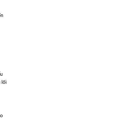
t
ến
ểu
 lối
ạo