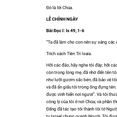
Ðó là lời Chúa.
LỄ CHÍNH NGÀY
Bài Ðọc I: Is 49, 1-6
“Ta đã làm cho con nên sự sáng các 
Trích sách Tiên Tri Isaia.
Hỡi các đảo, hãy nghe tôi đây; hỡi các
còn trong lòng mẹ, đã nhớ đến tên tô
như lưỡi gươm sắc bén, đã bảo vệ tôi
và đã ẩn giấu tôi trong ống đựng tên. 
được vinh hiển nơi ngươi”. Và tôi thưa
công lý của tôi ở nơi Chúa; và phần t
Ðấng đã tác tạo tôi thành tôi tớ Ngư
tụ Israel chung quanh Người. Tôi đượ