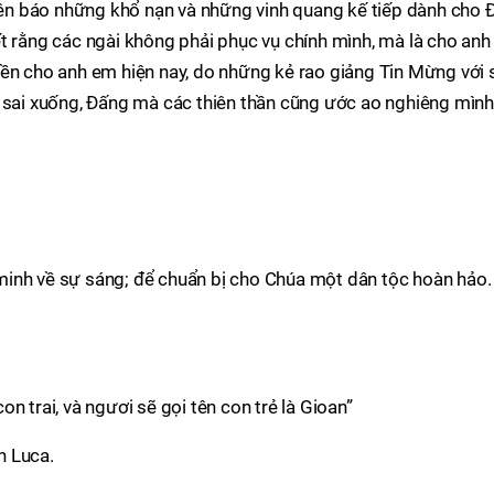
tiên báo những khổ nạn và những vinh quang kế tiếp dành cho 
t rằng các ngài không phải phục vụ chính mình, mà là cho anh
yền cho anh em hiện nay, do những kẻ rao giảng Tin Mừng với 
c sai xuống, Ðấng mà các thiên thần cũng ước ao nghiêng mình
g minh về sự sáng; để chuẩn bị cho Chúa một dân tộc hoàn hảo. 
n trai, và ngươi sẽ gọi tên con trẻ là Gioan”
h Luca.