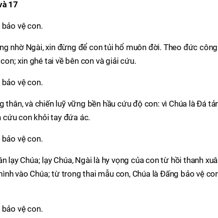
và 17
 bảo vệ con.
ng nhờ Ngài, xin đừng để con tủi hổ muôn đời. Theo đức công
con; xin ghé tai về bên con và giải cứu.
 bảo vệ con.
 thân, và chiến luỹ vững bền hầu cứu độ con: vì Chúa là Ðá tả
n cứu con khỏi tay đứa ác.
 bảo vệ con.
n lạy Chúa; lạy Chúa, Ngài là hy vọng của con từ hồi thanh xuâ
ình vào Chúa; từ trong thai mẫu con, Chúa là Ðấng bảo vệ con
 bảo vệ con.