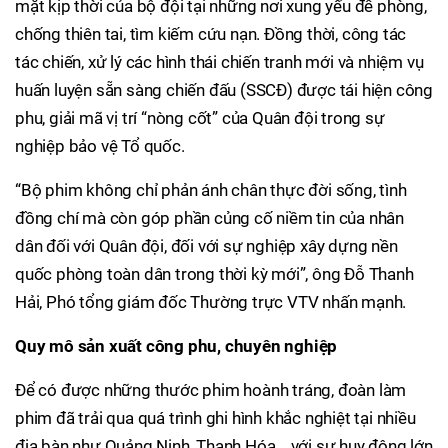
mặt kịp thời của bộ đội tại những nơi xung yếu để phòng,
chống thiên tai, tìm kiếm cứu nạn. Đồng thời, công tác
tác chiến, xử lý các hình thái chiến tranh mới và nhiệm vụ
huấn luyện sẵn sàng chiến đấu (SSCĐ) được tái hiện công
phu, giải mã vị trí “nòng cốt” của Quân đội trong sự
nghiệp bảo vệ Tổ quốc.
“Bộ phim không chỉ phản ánh chân thực đời sống, tình
đồng chí mà còn góp phần củng cố niềm tin của nhân
dân đối với Quân đội, đối với sự nghiệp xây dựng nền
quốc phòng toàn dân trong thời kỳ mới”, ông Đỗ Thanh
Hải, Phó tổng giám đốc Thường trực VTV nhấn mạnh.
Quy mô sản xuất công phu, chuyên nghiệp
Để có được những thước phim hoành tráng, đoàn làm
phim đã trải qua quá trình ghi hình khắc nghiệt tại nhiều
địa bàn như Quảng Ninh, Thanh Hóa... với sự huy động lớn