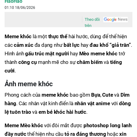
HaoHao
01:10 18/06/2026
Theo dõi
trên
Meme khóc
là một
thực thể
hài hước, dùng để thể hiện
các
cảm xúc
đa dạng như
bất lực
hay
đau khổ “giả trân”
.
Hình ảnh
gấu trúc mặt người
hay
Mèo meme khóc
trở
thành
công cụ
mạnh mẽ cho sự
châm biếm
và
tiếng
cười
.
Ảnh meme khóc
Phong cách của
meme khóc
bao gồm
Bựa
,
Cute
và
Dìm
hàng
. Các nhân vật kinh điển là
nhân vật anime
với
dòng
lệ tuôn trào
và
em bé khóc hài hước
.
Meme Mèo khóc
với đôi mắt được
photoshop long lanh
đầy nước
thể hiện nhu cầu
tỏ ra đáng thương
hoặc
xin