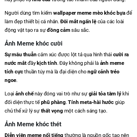
Người dùng tìm kiếm
wallpaper
meme mèo khóc bựa
để
làm đẹp thiết bị cá nhân.
Đôi mắt ngấn lệ
của các loài
động vật tạo ra sự
đồng cảm
sâu sắc.
Ảnh Meme khóc cười
Sự mâu thuẫn
cảm xúc được lột tả qua hình thái
cười ra
nước mắt
đầy
kịch tính
. Đây không phải là
ảnh meme
tích cực
thuần túy mà là đại diện cho
ngữ cảnh tréo
ngoe
.
Loại
ảnh chế
này đóng vai trò như sự
giải tỏa tâm lý
khi
đối diện thực tế
phũ phàng
.
Tính meta-hài hước
giúp
chủ thể xử lý sự
thất vọng
một cách sáng tạo.
Ảnh Meme khóc thét
Diễn viên meme nổi tiếng
thường là nguồn gốc tạo nên