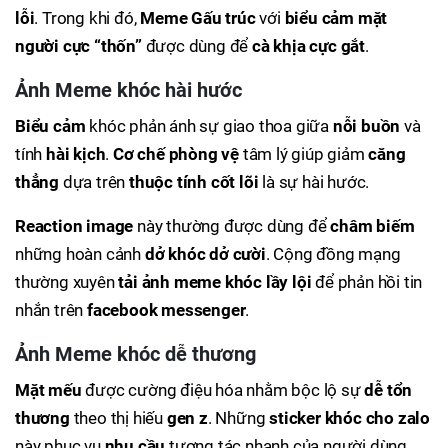
lỗi
. Trong khi đó,
Meme Gấu trúc
với
biểu cảm mặt
người cực “thốn”
được dùng để
cà khịa cực gắt
.
Ảnh Meme khóc hài hước
Biểu cảm
khóc phản ánh sự giao thoa giữa
nỗi buồn
và
tính
hài kịch
.
Cơ chế phòng vệ
tâm lý giúp giảm
căng
thẳng
dựa trên
thuộc tính cốt lõi
là sự hài hước.
Reaction image
này thường được dùng để
châm biếm
những hoàn cảnh
dở khóc dở cười
. Cộng đồng mạng
thường xuyên
tải ảnh meme khóc lầy lội
để phản hồi tin
nhắn trên
facebook messenger
.
Ảnh Meme khóc dễ thương
Mặt mếu
được cường điệu hóa nhằm bộc lộ sự
dễ tổn
thương
theo thị hiếu
gen z
. Những
sticker khóc cho zalo
này phục vụ
nhu cầu
tương tác nhanh của người dùng.