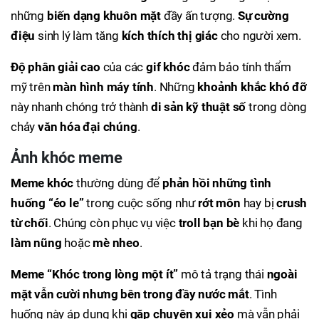
những
biến dạng khuôn mặt
đầy ấn tượng.
Sự cường
điệu
sinh lý làm tăng
kích thích thị giác
cho người xem.
Độ phân giải cao
của các
gif khóc
đảm bảo tính thẩm
mỹ trên
màn hình máy tính
. Những
khoảnh khắc khó đỡ
này nhanh chóng trở thành
di sản kỹ thuật số
trong dòng
chảy
văn hóa đại chúng
.
Ảnh khóc meme
Meme khóc
thường dùng để
phản hồi những tình
huống “éo le”
trong cuộc sống như
rớt môn
hay bị
crush
từ chối
. Chúng còn phục vụ việc
troll bạn bè
khi họ đang
làm nũng
hoặc
mè nheo
.
Meme “Khóc trong lòng một ít”
mô tả trạng thái
ngoài
mặt vẫn cười nhưng bên trong đầy nước mắt
. Tình
huống này áp dụng khi
gặp chuyện xui xẻo
mà vẫn phải