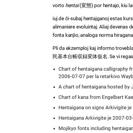
vorto
hentai
(変態) por hentajo, kiu laŭl
iuj de ĉi-subaj hentajganoj estas kur
alimaniere evoluintaj. Aliaj devenas de
fonta kanĵio, analoga norma hiragana
Pli da ekzemploj kaj informo trovebl
民基本台帳収録変体仮名. Se vi regas la ling
Chart of hentaigana calligraphy f
2006-07-07 per la retarkivo Way
A chart of hentaigana hosted by
Chart of kana from Engelbert Ka
Hentaigana on signs Arkivigite j
Hentaigana Arkivigite je 2007-03
Mojikyo fonts including hentaig