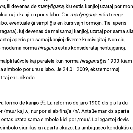
na,
ili devenas de
man'yōgana,
kiu estis kanĵioj uzataj por mon
alsamajn kanĵiojn por silabo. Ĉar
man'yōgana
estis treege
bo, eventuale ĝi simpliĝis en kursivajn formojn. Tiel aperis
hiragana). Iuj devenas de malsamaj kanĵioj, uzataj por sama sil
antoj aperis pro samaj kanĵioj diverse kursivigitaj. Nun ĉiuj
 de moderna norma
hiragana
estas konsiderataj hentajganoj.
-malpli laŭvole kaj paralele kun norma
hiragana
ĝis 1900, kiam
na simbolo por unu silabo. Je 24.01.2009, eksternormaj
titaj en Unikodo.
va formo de kanĵio 无. La reformo de jaro 1900 disigis la du
or /mɯ/ kaj ん nur por silab-finaĵa /n/. Antaŭe mankis aparta
ĝi estas uzata sama simbolo kiel por /mɯ/. La legantoj devis
simbolo signifas en aparta okazo. La ambigueco konduktis a