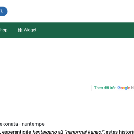
 hợp
Widget
Theo dõi trên
ekonata - nuntempe
), esperantigite
hentajgano
aŭ
"nenormaj kanaoj"
, estas histori