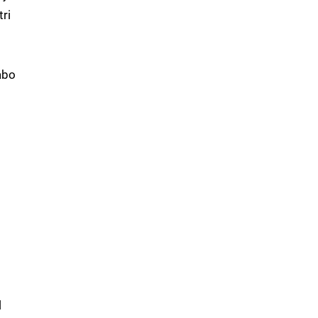
tri
abo
l