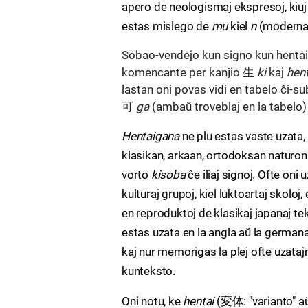
apero de neologismaj ekspresoj, kiuj
estas mislego de
mu
kiel
n
(moderna
Sobao-vendejo kun signo kun hentai
komencante per kanĵio 生
ki
kaj
hen
lastan oni povas vidi en tabelo ĉi-su
可
ga
(ambaŭ troveblaj en la tabelo)
Hentaigana
ne plu estas vaste uzata, 
klasikan, arkaan, ortodoksan naturon
vorto
kisoba
ĉe iliaj signoj. Ofte on
kulturaj grupoj, kiel luktoartaj skoloj
en reproduktoj de klasikaj japanaj te
estas uzata en la angla aŭ la german
kaj nur memorigas la plej ofte uzataj
kunteksto.
Oni notu, ke
hentai
(変体: "varianto" aŭ