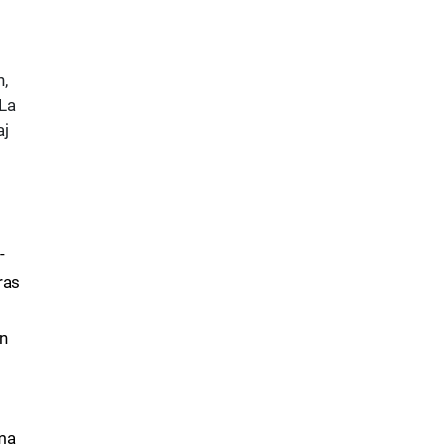
"
n,
La
aj
-
ras
on
ma