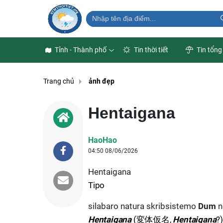
Tỉnh - Thành phố
Tin thời tiết
Tin tổng
Trang chủ
ảnh đẹp
Hentaigana
HaoHao
04:50 08/06/2026
Hentaigana
Tipo
silabaro natura skribsistemo
Dum
n
Hentaigana
(変体仮名,
Hentaigana
?