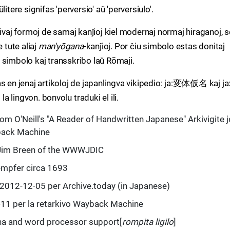
itere signifas 'perversio' aŭ 'perversiulo'.
sivaj formoj de samaj kanĵioj kiel modernaj normaj hiraganoj, 
 tute aliaj
man'yōgana
-kanĵioj. Por ĉiu simbolo estas donitaj
 simbolo kaj transskribo laŭ Rōmaji.
as en jenaj artikoloj de japanlingva vikipedio: ja:変体仮名 kaj j
von. bonvolu traduki el ili.
rom O'Neill's "A Reader of Handwritten Japanese" Arkivigite j
back Machine
 Jim Breen of the WWWJDIC
empfer circa 1693
e 2012-12-05 per Archive.today (in Japanese)
-11 per la retarkivo Wayback Machine
ana and word processor support[
rompita ligilo
]