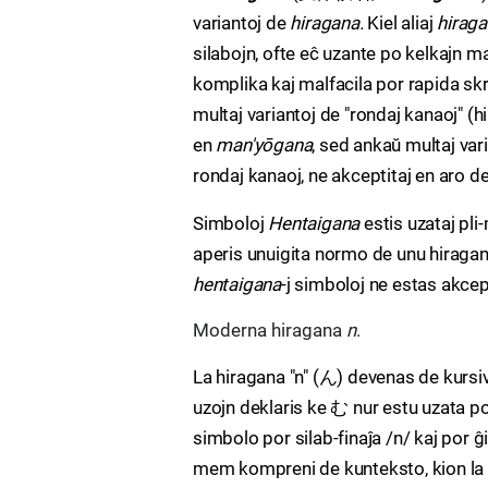
variantoj de
hiragana.
Kiel aliaj
hiraga
silabojn, ofte eĉ uzante po kelkajn m
komplika kaj malfacila por rapida skri
multaj variantoj de "rondaj kanaoj" (
en
man'yōgana
, sed ankaŭ multaj vari
rondaj kanaoj, ne akceptitaj en aro
Simboloj
Hentaigana
estis uzataj pli
aperis unuigita normo de unu hiraga
hentaigana
-j simboloj ne estas akcep
Moderna hiragana
n
.
La hiragana "n" (ん) devenas de kursi
uzojn deklaris ke む nur estu uzata p
simbolo por silab-finaĵa /n/ kaj por 
mem kompreni de kunteksto, kion la 