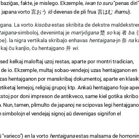
 baziĝas, fakte, je mislego. Ekzemple,
iwan to suru
"penas diri
 japana vorto 言おう
iō
devenas de pli frua 言はむ
ihamu
).
gana. La vorto
kisoba
estas skribita de dekstre maldekstre
taigana
-simboloj, devenintaj je
man'yōgana
楚
so
kaj 者
ba.
(
be). la nigra vertikala skribaĵo enhavas
hentaigana
-jn 奈
na
k
 kaj ĉu kanĵio, ĉu hentajgano 井
wi.
sed kelkaj maloftaj uzoj restas, aparte por montri tradician,
 de io. Ekzemple, multaj sobao-vendejoj uzas hentajganon en
i uzas hentajganon por manskribaj dokumentoj, aparte en klasik
, etiketaj lernejoj, religiaj grupoj ktp. Ankaŭ hentajgano foje ape
kstoj por doni impreson de antikveco, same kiel gotika skribo
a. Nun, tamen, plimulto de japanoj ne scipovas legi hentajgan
n simbolojn el vendejaj signoj aŭ devenigas signifon el
 "varieco") en la vorto
hentaigana
estas malsama de homoni