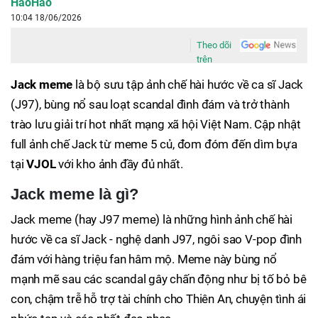
HaoHao
10:04 18/06/2026
Theo dõi
trên
Jack meme
là bộ sưu tập ảnh chế hài hước về ca sĩ Jack
(J97), bùng nổ sau loạt scandal đình đám và trở thành
trào lưu giải trí hot nhất mạng xã hội Việt Nam. Cập nhật
full ảnh chế Jack từ meme 5 củ, đom đóm đến dìm bựa
tại
VJOL
với kho ảnh đầy đủ nhất.
Jack meme là gì?
Jack meme (hay J97 meme) là những hình ảnh chế hài
hước về ca sĩ Jack - nghệ danh J97, ngôi sao V-pop đình
đám với hàng triệu fan hâm mộ. Meme này bùng nổ
mạnh mẽ sau các scandal gây chấn động như bị tố bỏ bê
con, chậm trễ hỗ trợ tài chính cho Thiên An, chuyện tình ái