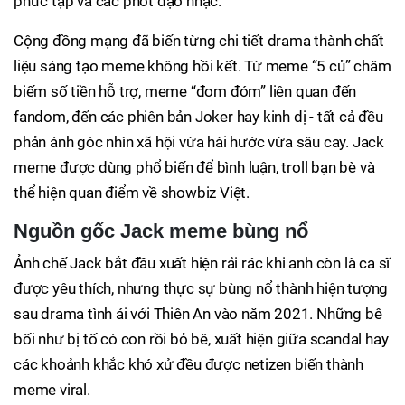
phức tạp và các phốt đạo nhạc.
Cộng đồng mạng đã biến từng chi tiết drama thành chất
liệu sáng tạo meme không hồi kết. Từ meme “5 củ” châm
biếm số tiền hỗ trợ, meme “đom đóm” liên quan đến
fandom, đến các phiên bản Joker hay kinh dị - tất cả đều
phản ánh góc nhìn xã hội vừa hài hước vừa sâu cay. Jack
meme được dùng phổ biến để bình luận, troll bạn bè và
thể hiện quan điểm về showbiz Việt.
Nguồn gốc Jack meme bùng nổ
Ảnh chế Jack bắt đầu xuất hiện rải rác khi anh còn là ca sĩ
được yêu thích, nhưng thực sự bùng nổ thành hiện tượng
sau drama tình ái với Thiên An vào năm 2021. Những bê
bối như bị tố có con rồi bỏ bê, xuất hiện giữa scandal hay
các khoảnh khắc khó xử đều được netizen biến thành
meme viral.