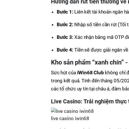
Hướng dẫn rút tiền thưởng về
Bước 1:
Liên kết tài khoản ngân hà
Bước 2:
Nhập số tiền cần rút (Tối
Bước 3:
Xác nhận bằng mã OTP để 
Bước 4:
Tiền sẽ được giải ngân về
Kho sản phẩm “xanh chín” -
Sức hút của
iWin68 Club
không chỉ đ
trong kết quả. Tính đến tháng 05/202
các tổ chức uy tín tại châu á, đảm bả
Live Casino: Trải nghiệm thực 
live casino iwin68