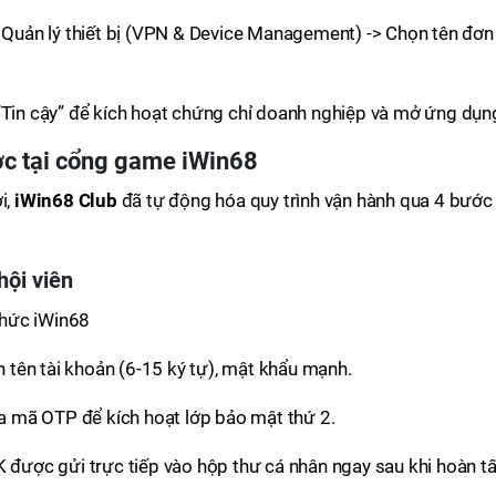
Quản lý thiết bị (VPN & Device Management) -> Chọn tên đơn 
Tin cậy” để kích hoạt chứng chỉ doanh nghiệp và mở ứng dụn
ược tại cổng game iWin68
i,
iWin68 Club
đã tự động hóa quy trình vận hành qua 4 bước
hội viên
thức iWin68
 tên tài khoản (6-15 ký tự), mật khẩu mạnh.
a mã OTP để kích hoạt lớp bảo mật thứ 2.
được gửi trực tiếp vào hộp thư cá nhân ngay sau khi hoàn tấ