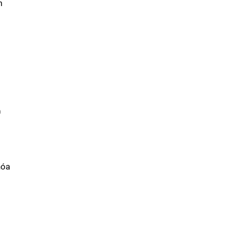
m
0
hóa