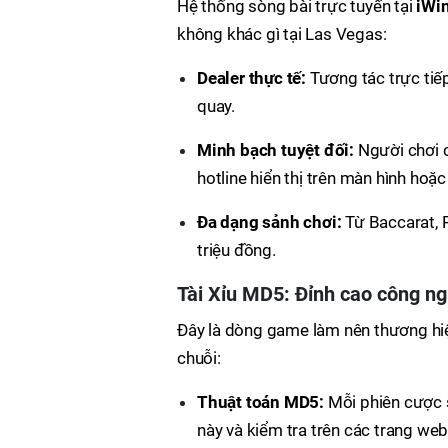
Hệ thống sòng bài trực tuyến tại
iWi
không khác gì tại Las Vegas:
Dealer thực tế:
Tương tác trực tiế
quay.
Minh bạch tuyệt đối:
Người chơi c
hotline hiển thị trên màn hình hoặ
Đa dạng sảnh chơi:
Từ Baccarat, 
triệu đồng.
Tài Xỉu MD5: Đỉnh cao công ng
Đây là dòng game làm nên thương hi
chuỗi:
Thuật toán MD5:
Mỗi phiên cược 
này và kiểm tra trên các trang web