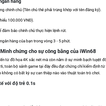
 ngân hàng
ng chính chủ (Tên chủ thẻ phải trùng khớp với tên đăng ký).
 thiểu 100.000 VNĐ).
đảm bảo chính chủ thực hiện lệnh rút.
 ngân hàng của bạn trong vòng 3 - 5 phút.
 Minh chứng cho sự công bằng của iWin68
ến từ đồ họa 4K sắc nét mà còn nằm ở sự minh bạch tuyệt đố
6, toàn bộ sảnh game tại đây đều đạt chứng chỉ kiểm định từ
o không có bất kỳ sự can thiệp nào vào thuật toán trò chơi.
tế với độ trễ 0.1s