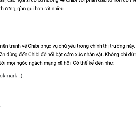
phần, các họa sĩ có xu hướng vẽ Chibi với phần đầu to hơn cơ thể
thương, gần gũi hơn rất nhiều.
ên tranh vẽ Chibi phục vụ chủ yếu trong chính thị trường này.
cần dùng đến Chibi để nổi bật cảm xúc nhân vật. Không chỉ dừ
g tới mọi ngóc ngách mạng xã hội. Có thể kể đến như:
ookmark…).
r…