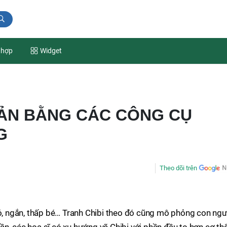
 hợp
Widget
IẢN BẰNG CÁC CÔNG CỤ
G
Theo dõi trên
hỏ, ngắn, thấp bé… Tranh Chibi theo đó cũng mô phỏng con ngư