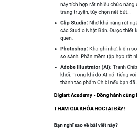
này tích hợp rất nhiều chức năng 
trang truyện, tùy chọn nét bút…
Clip Studio:
Nhờ khả năng rút ngắ
các Studio Nhật Bản. Được thiết 
quen.
Photoshop:
Khó ghi nhớ, kiểm s
so sánh. Phần mềm tập hợp rất n
Adobe Illustrator (Ai):
Tranh Chib
khối. Trong khi đó AI nổi tiếng v
thành tác phẩm Chibi nếu bạn đã
Digiart Academy - Đồng hành cùng 
THAM GIA KHÓA HỌCTẠI ĐÂY!
Bạn nghĩ sao về bài viết này?