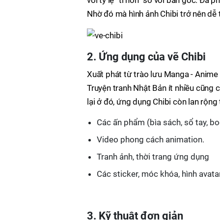
với tỷ lệ “tí hon” so với bản gốc. Đa 
Nhờ đó mà hình ảnh Chibi trở nên dễ 
2. Ứng dụng của vẽ Chibi
Xuất phát từ trào lưu Manga - Anime n
Truyện tranh Nhật Bản ít nhiều cũng 
lại ở đó, ứng dụng Chibi còn lan rộn
Các ấn phẩm (bìa sách, sổ tay, b
Video phong cách animation.
Tranh ảnh, thời trang ứng dụng
Các sticker, móc khóa, hình avata
3. Kỹ thuật đơn giản