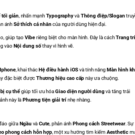
 tối giản
, nhấn mạnh
Typography
và
Thông điệp/Slogan
truy
ản ánh
Sở thích cá nhân
của người dùng hiện đại.
o, giúp tạo
Vibe
riêng biệt cho màn hình. Đây là cách
Trang tr
ng vào
Nội dung số
thay vì hình vẽ.
Iphone
, khai thác
Hệ điều hành iOS
và tính năng
Màn hình k
y đặc biệt được
Thương hiệu cao cấp
này ưa chuộng.
bị cụ thể
giúp tối ưu hóa
Giao diện người dùng
và tăng trải
 ảnh này là
Phương tiện giải trí
nhẹ nhàng.
đáo giữa
Ngầu
và
Cute
, phản ánh
Phong cách Streetwear
. Sự
heo phong cách hỗn hợp
, một xu hướng tìm kiếm
Aesthetic
m