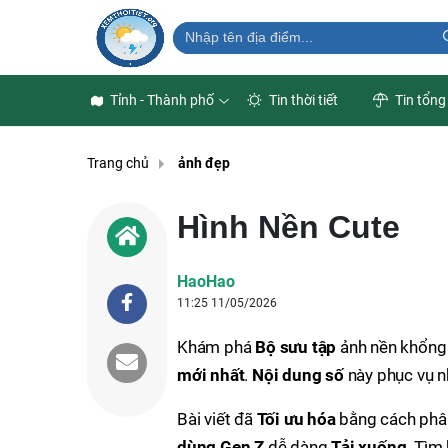
Tỉnh - Thành phố
Tin thời tiết
Tin tổng
Trang chủ
ảnh đẹp
Hình Nền Cute
HaoHao
11:25 11/05/2026
Khám phá
Bộ sưu tập
ảnh nền khổng 
mới nhất
.
Nội dung số
này phục vụ 
Bài viết đã
Tối ưu hóa
bằng cách phâ
dùng Gen Z
dễ dàng
Tải xuống
. Tìm