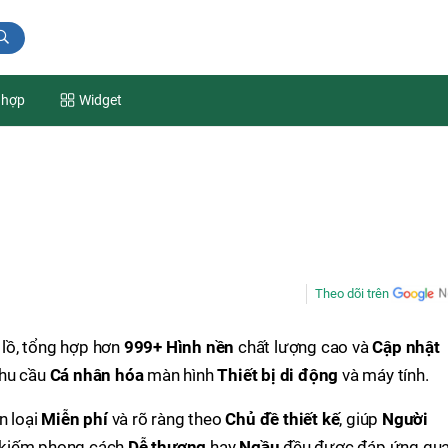
 hợp
Widget
Theo dõi trên
lồ, tổng hợp hơn
999+
Hình nền
chất lượng cao và
Cập nhật
nhu cầu
Cá nhân hóa
màn hình
Thiết bị di động
và máy tính.
n loại
Miễn phí
và rõ ràng theo
Chủ đề thiết kế
, giúp
Người
 kiếm phong cách
Dễ thương
hay
Ngầu
đều được đáp ứng qu