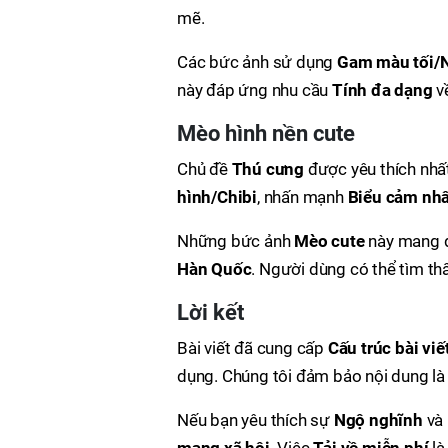
mẽ.
Các bức ảnh sử dụng
Gam màu tối/
này đáp ứng nhu cầu
Tính đa dạng
v
Mèo hình nền cute
Chủ đề
Thú cưng
được yêu thích nhấ
hình/Chibi
, nhấn mạnh
Biểu cảm nhâ
Những bức ảnh
Mèo cute
này mang 
Hàn Quốc
. Người dùng có thể tìm th
Lời kết
Bài viết đã cung cấp
Cấu trúc bài viế
dụng. Chúng tôi đảm bảo nội dung l
Nếu bạn yêu thích sự
Ngộ nghĩnh
và