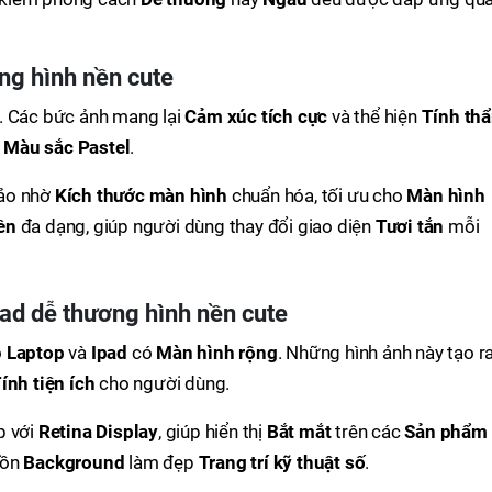
ng hình nền cute
 Các bức ảnh mang lại
Cảm xúc tích cực
và thể hiện
Tính th
à
Màu sắc Pastel
.
ảo nhờ
Kích thước màn hình
chuẩn hóa, tối ưu cho
Màn hình
ền
đa dạng, giúp người dùng thay đổi giao diện
Tươi tắn
mỗi
pad dễ thương hình nền cute
o
Laptop
và
Ipad
có
Màn hình rộng
. Những hình ảnh này tạo r
ính tiện ích
cho người dùng.
p với
Retina Display
, giúp hiển thị
Bắt mắt
trên các
Sản phẩm
uồn
Background
làm đẹp
Trang trí kỹ thuật số
.