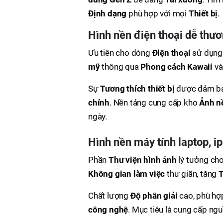
Định dạng
phù hợp với mọi
Thiết bị
.
Hình nền điện thoại dễ thươ
Ưu tiên cho dòng
Điện thoại
sử dụng.
mỹ
thông qua
Phong cách Kawaii
v
Sự
Tương thích thiết bị
được đảm b
chính
. Nền tảng cung cấp kho
Ảnh n
ngày.
Hình nền máy tính laptop, i
Phần
Thư viện hình ảnh
lý tưởng ch
Không gian làm việc
thư giãn, tăng
T
Chất lượng
Độ phân giải
cao, phù hợ
công nghệ
. Mục tiêu là cung cấp ng