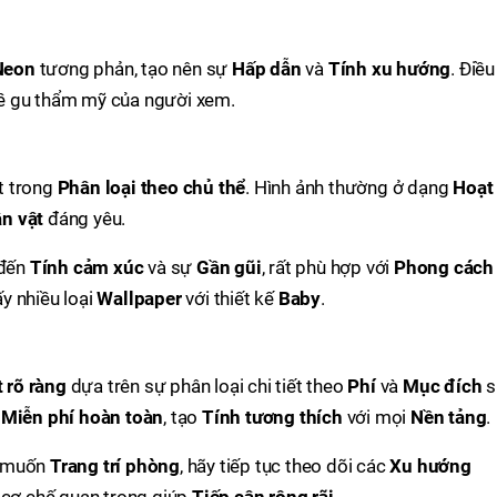
Neon
tương phản, tạo nên sự
Hấp dẫn
và
Tính xu hướng
. Điều
ề gu thẩm mỹ của người xem.
t trong
Phân loại theo chủ thể
. Hình ảnh thường ở dạng
Hoạt
n vật
đáng yêu.
đến
Tính cảm xúc
và sự
Gần gũi
, rất phù hợp với
Phong cách
ấy nhiều loại
Wallpaper
với thiết kế
Baby
.
t rõ ràng
dựa trên sự phân loại chi tiết theo
Phí
và
Mục đích
s
à
Miễn phí hoàn toàn
, tạo
Tính tương thích
với mọi
Nền tảng
.
 muốn
Trang trí phòng
, hãy tiếp tục theo dõi các
Xu hướng