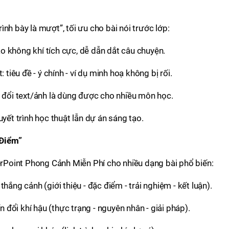
trình bày là mượt”, tối ưu cho bài nói trước lớp:
 không khí tích cực, dễ dẫn dắt câu chuyện.
 tiêu đề - ý chính - ví dụ minh hoạ không bị rối.
n đổi text/ảnh là dùng được cho nhiều môn học.
uyết trình học thuật lẫn dự án sáng tạo.
 Điểm”
Point Phong Cảnh Miễn Phí cho nhiều dạng bài phổ biến:
hắng cảnh (giới thiệu - đặc điểm - trải nghiệm - kết luận).
ến đổi khí hậu (thực trạng - nguyên nhân - giải pháp).