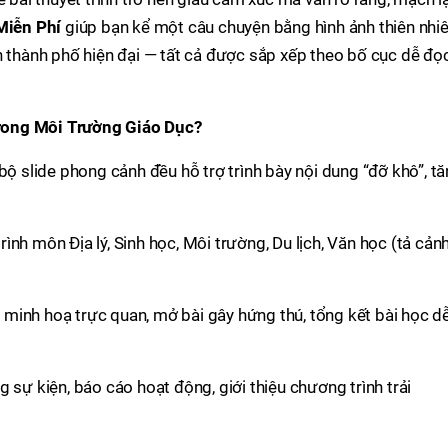
Miễn Phí
giúp bạn kể một câu chuyện bằng hình ảnh thiên nhiê
n thành phố hiện đại — tất cả được sắp xếp theo bố cục dễ đọc
rong Môi Trường Giáo Dục?
bộ slide phong cảnh đều hỗ trợ trình bày nội dung “đỡ khô”, t
trình môn Địa lý, Sinh học, Môi trường, Du lịch, Văn học (tả cảnh
ng minh hoạ trực quan, mở bài gây hứng thú, tổng kết bài học d
 sự kiện, báo cáo hoạt động, giới thiệu chương trình trải