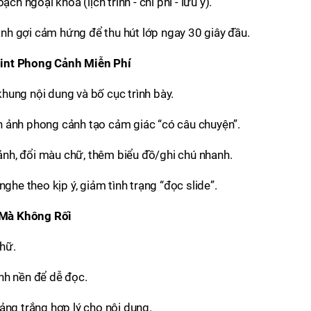
ch ngoại khóa (lịch trình - chi phí - lưu ý).
h gợi cảm hứng để thu hút lớp ngay 30 giây đầu.
int Phong Cảnh Miễn Phí
 khung nội dung và bố cục trình bày.
ình ảnh phong cảnh tạo cảm giác “có câu chuyện”.
 ảnh, đổi màu chữ, thêm biểu đồ/ghi chú nhanh.
ghe theo kịp ý, giảm tình trạng “đọc slide”.
 Mà Không Rối
chữ.
nh nền để dễ đọc.
ảng trắng hợp lý cho nội dung.