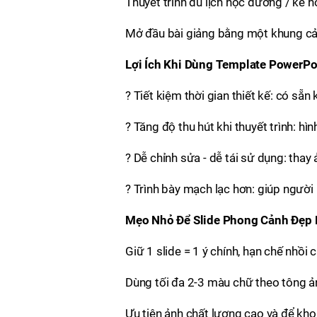
Thuyết trình du lịch học đường / kế hoạ
Mở đầu bài giảng bằng một khung cản
Lợi Ích Khi Dùng Template PowerPo
? Tiết kiệm thời gian thiết kế: có sẵn
? Tăng độ thu hút khi thuyết trình: h
? Dễ chỉnh sửa - dễ tái sử dụng: thay
? Trình bày mạch lạc hơn: giúp người n
Mẹo Nhỏ Để Slide Phong Cảnh Đẹp
Giữ 1 slide = 1 ý chính, hạn chế nhồi 
Dùng tối đa 2-3 màu chữ theo tông ả
Ưu tiên ảnh chất lượng cao và để kho