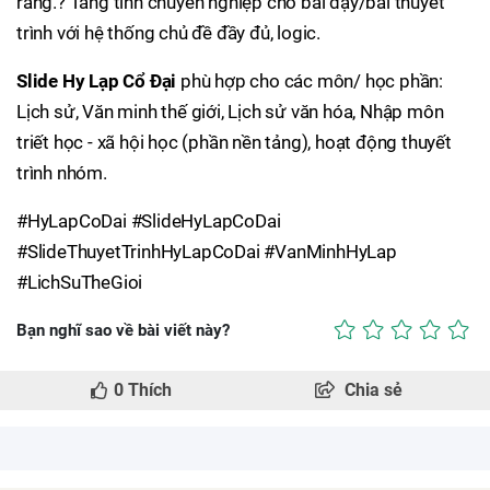
ràng.? Tăng tính chuyên nghiệp cho bài dạy/bài thuyết
trình với hệ thống chủ đề đầy đủ, logic.
Slide Hy Lạp Cổ Đại
phù hợp cho các môn/ học phần:
Lịch sử, Văn minh thế giới, Lịch sử văn hóa, Nhập môn
triết học - xã hội học (phần nền tảng), hoạt động thuyết
trình nhóm.
#HyLapCoDai #SlideHyLapCoDai
#SlideThuyetTrinhHyLapCoDai #VanMinhHyLap
#LichSuTheGioi
Bạn nghĩ sao về bài viết này?
0
Thích
Chia sẻ