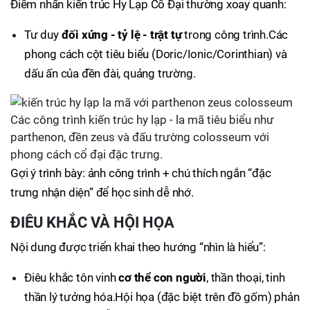
Điểm nhấn kiến trúc Hy Lạp Cổ Đại thường xoay quanh:
Tư duy
đối xứng - tỷ lệ - trật tự
trong công trình.Các
phong cách cột tiêu biểu (Doric/Ionic/Corinthian) và
dấu ấn của đền đài, quảng trường.
Các công trình kiến trúc hy lạp - la mã tiêu biểu như
parthenon, đền zeus và đấu trường colosseum với
phong cách cổ đại đặc trưng.
Gợi ý trình bày: ảnh công trình + chú thích ngắn “đặc
trưng nhận diện” để học sinh dễ nhớ.
ĐIÊU KHẮC VÀ HỘI HỌA
Nội dung được triển khai theo hướng “nhìn là hiểu”:
Điêu khắc tôn vinh
cơ thể con người
, thần thoại, tinh
thần lý tưởng hóa.Hội họa (đặc biệt trên đồ gốm) phản