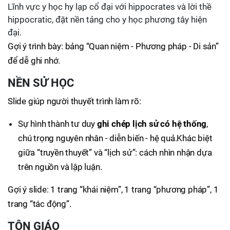
Lĩnh vực y học hy lạp cổ đại với hippocrates và lời thề
hippocratic, đặt nền tảng cho y học phương tây hiện
đại.
Gợi ý trình bày: bảng “Quan niệm - Phương pháp - Di sản”
để dễ ghi nhớ.
NỀN SỬ HỌC
Slide giúp người thuyết trình làm rõ:
Sự hình thành tư duy
ghi chép lịch sử có hệ thống
,
chú trọng nguyên nhân - diễn biến - hệ quả.Khác biệt
giữa “truyền thuyết” và “lịch sử”: cách nhìn nhận dựa
trên nguồn và lập luận.
Gợi ý slide: 1 trang “khái niệm”, 1 trang “phương pháp”, 1
trang “tác động”.
TÔN GIÁO