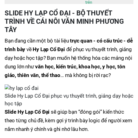
trên
SLIDE HY LẠP CỔ ĐẠI - BỘ THUYẾT
TRÌNH VỀ CÁI NÔI VĂN MINH PHƯƠNG
TÂY
Bạn đang cần một bộ tài liệu
trực quan - có cấu trúc - dễ
trình bày
về
Hy Lạp Cổ Đại
để phục vụ thuyết trình, giảng
dạy hoặc học tập? Bạn muốn hệ thống hóa các mảng nội
dung lớn như
văn học, kiến trúc, khoa học, y học, tôn
giáo, thiên văn, thể thao
… mà không bị rời rạc?
Slide Hy Lạp Cổ Đại phục vụ thuyết trình, giảng dạy hoặc
học tập
Slide Hy Lạp Cổ Đại
sẽ giúp bạn “đóng gói” kiến thức
theo từng chủ đề, kèm gợi ý trình bày logic để người xem
nắm nhanh ý chính và ghi nhớ lâu hơn.