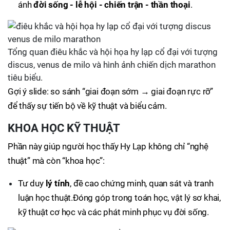
ánh
đời sống - lễ hội - chiến trận - thần thoại
.
Tổng quan điêu khắc và hội họa hy lạp cổ đại với tượng
discus, venus de milo và hình ảnh chiến dịch marathon
tiêu biểu.
Gợi ý slide: so sánh “giai đoạn sớm → giai đoạn rực rỡ”
để thấy sự tiến bộ về kỹ thuật và biểu cảm.
KHOA HỌC KỸ THUẬT
Phần này giúp người học thấy Hy Lạp không chỉ “nghệ
thuật” mà còn “khoa học”:
Tư duy
lý tính
, đề cao chứng minh, quan sát và tranh
luận học thuật.Đóng góp trong toán học, vật lý sơ khai,
kỹ thuật cơ học và các phát minh phục vụ đời sống.