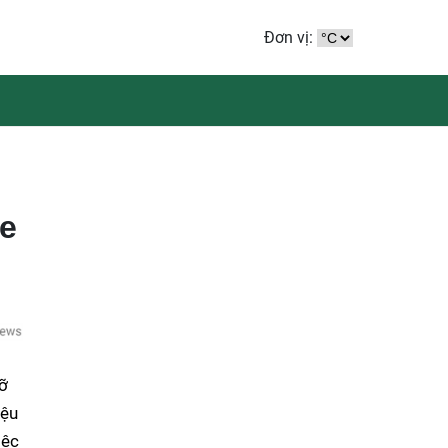
Đơn vị:
ze
vỡ
iệu
iệc