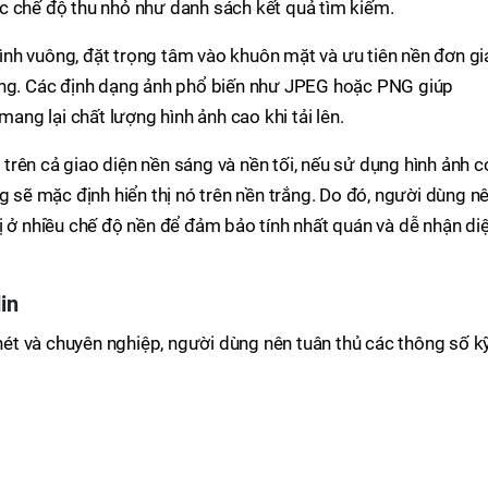
 các chế độ thu nhỏ như danh sách kết quả tìm kiếm.
nh vuông, đặt trọng tâm vào khuôn mặt và ưu tiên nền đơn gi
àng. Các định dạng ảnh phổ biến như JPEG hoặc PNG giúp
mang lại chất lượng hình ảnh cao khi tải lên.
ị trên cả giao diện nền sáng và nền tối, nếu sử dụng hình ảnh c
g sẽ mặc định hiển thị nó trên nền trắng. Do đó, người dùng n
ị ở nhiều chế độ nền để đảm bảo tính nhất quán và dễ nhận di
in
 nét và chuyên nghiệp, người dùng nên tuân thủ các thông số k