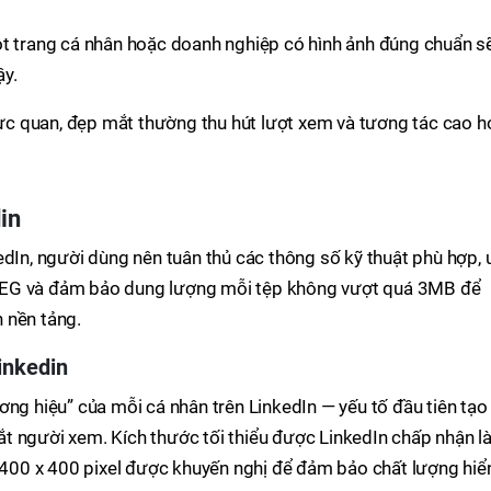
 trang cá nhân hoặc doanh nghiệp có hình ảnh đúng chuẩn s
ậy.
ực quan, đẹp mắt thường thu hút lượt xem và tương tác cao h
in
edIn, người dùng nên tuân thủ các thông số kỹ thuật phù hợp, 
PEG và đảm bảo dung lượng mỗi tệp không vượt quá 3MB để
n nền tảng.
inkedin
ơng hiệu” của mỗi cá nhân trên LinkedIn — yếu tố đầu tiên tạo
t người xem. Kích thước tối thiểu được LinkedIn chấp nhận l
c 400 x 400 pixel được khuyến nghị để đảm bảo chất lượng hiể