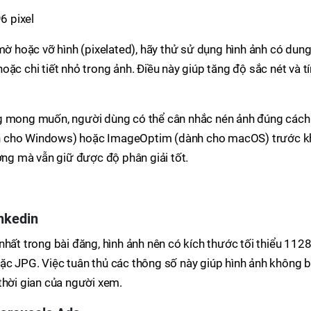
6 pixel
 mờ hoặc vỡ hình (pixelated), hãy thử sử dụng hình ảnh có dun
ặc chi tiết nhỏ trong ảnh. Điều này giúp tăng độ sắc nét và t
ng mong muốn, người dùng có thể cân nhắc nén ảnh đúng cách
h cho Windows) hoặc ImageOptim (dành cho macOS) trước k
ượng mà vẫn giữ được độ phân giải tốt.
inkedin
hất trong bài đăng, hình ảnh nên có kích thước tối thiểu 1128
ặc JPG. Việc tuân thủ các thông số này giúp hình ảnh không b
thời gian của người xem.