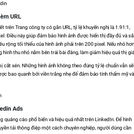
 kèm URL
ết trên Trang công ty có gắn URL, tỷ lệ khuyến nghị là 1.91:1,
l. Điều này giúp đảm bảo hình ảnh được hiển thị đầy đủ và s
iều rộng tối thiểu của hình ảnh phải trên 200 pixel. Nếu nhỏ hơ
g hình thu nhỏ nằm bên trái bài đăng, làm giảm hiệu quả thị gi
 bị cắt xén. Những hình ảnh không theo đúng tỷ lệ chuẩn vẫn sẽ
được bao quanh bởi viền trắng nhẹ để đảm bảo tính thẩm mỹ v
kedin Ads
 quảng cáo phổ biến và hiệu quả nhất trên LinkedIn. Để hình
truyền tải thông điệp một cách chuyên nghiệp, người dùng cần