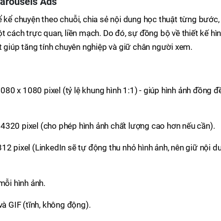
Carousels Ads
ể kể chuyện theo chuỗi, chia sẻ nội dung học thuật từng bước,
t cách trực quan, liền mạch. Do đó, sự đồng bộ về thiết kế hì
ốt giúp tăng tính chuyên nghiệp và giữ chân người xem.
080 x 1080 pixel (tỷ lệ khung hình 1:1) - giúp hình ảnh đồng đ
 4320 pixel (cho phép hình ảnh chất lượng cao hơn nếu cần).
 312 pixel (LinkedIn sẽ tự động thu nhỏ hình ảnh, nên giữ nội d
mỗi hình ảnh.
à GIF (tĩnh, không động).