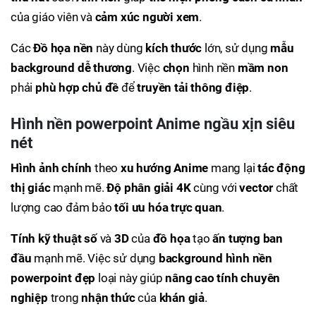
của giáo viên và
cảm xúc người xem
.
Các
Đồ họa nền
này dùng
kích thước
lớn, sử dụng
mẫu
background
dễ thương
. Việc
chọn
hình nền
mầm non
phải
phù hợp chủ đề
để
truyền tải thông điệp
.
Hình nền powerpoint Anime ngầu xịn siêu
nét
Hình ảnh chính
theo
xu hướng
Anime
mang lại
tác động
thị giác
mạnh mẽ.
Độ phân giải 4K
cùng với
vector
chất
lượng cao đảm bảo
tối ưu hóa trực quan
.
Tính kỹ thuật số
và
3D
của
đồ họa
tạo
ấn tượng ban
đầu
mạnh mẽ. Việc sử dụng
background hình nền
powerpoint đẹp
loại này giúp
nâng cao tính chuyên
nghiệp
trong
nhận thức
của
khán giả
.