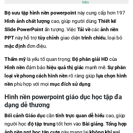
trên
Bộ sưu tập hình nền powerpoint
này cung cấp hơn 197
Hình ảnh
chất lượng
cao, giúp người dùng
Thiết kế
Slide
PowerPoint
ấn tượng. Việc
Tải về
các
ảnh nền
PPT
này hỗ trợ
tùy chỉnh
giao diện
trình chiếu
, loại bỏ
mặc định
đơn điệu.
Thẩm mỹ
là yếu tố quan trọng;
Độ phân giải
HD
của
Hình nền
đảm bảo
hiệu quả thị giác
mạnh mẽ.
Sự phân
loại về phong cách hình nền
rõ ràng giúp
lựa chọn hình
nền
phù hợp với mọi
mục đích sử dụng
Hình nền powerpoint giáo dục học tập đa
dạng dễ thương
Bối cảnh Giáo dục
cần
tính trực quan dễ hiểu
cao, giúp
người học
độ tập trung
tốt hơn vào
Bài giảng
.
Tổng hợp
ảnh nền ppt học tập cute
này mang lại
không khí vui