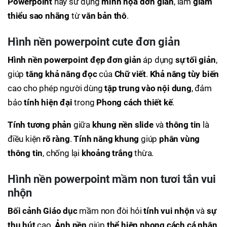
Powerpoint
này sử dụng
minh họa đơn giản
, làm
giảm
thiểu sao nhãng
từ
văn bản thô
.
Hình nền powerpoint cute đơn giản
Hình nền powerpoint đẹp đơn giản
áp dụng
sự tối giản
,
giúp
tăng khả năng đọc
của
Chữ viết
.
Khả năng tùy biến
cao cho phép người dùng
tập trung vào nội dung
, đảm
bảo
tính hiện đại
trong
Phong cách thiết kế
.
Tính tương phản
giữa
khung nền slide
và
thông tin
là
điều kiện
rõ ràng
.
Tính năng
khung
giúp
phân vùng
thông tin
, chống lại
khoảng trắng
thừa.
Hình nền powerpoint mầm non tươi tắn vui
nhộn
Bối cảnh Giáo dục
mầm non đòi hỏi
tính vui nhộn
và
sự
thu hút
cao.
Ảnh nền
giúp
thể hiện phong cách cá nhân