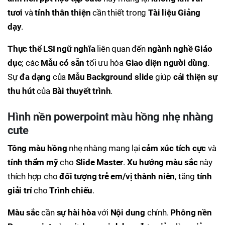
tươi
và
tính thân thiện
cần thiết trong
Tài liệu Giảng
dạy
.
Thực thể LSI ngữ nghĩa
liên quan đến
ngành nghề
Giáo
dục
; các
Mẫu có sẵn
tối ưu hóa
Giao diện người dùng
.
Sự
đa dạng
của
Mẫu
Background slide
giúp
cải thiện sự
thu hút
của
Bài thuyết trình
.
Hình nền powerpoint màu hồng nhẹ nhàng
cute
Tông màu
hồng
nhẹ nhàng mang lại
cảm xúc tích cực
và
tính thẩm mỹ
cho
Slide Master
.
Xu hướng màu sắc
này
thích hợp cho
đối tượng trẻ em/vị thành niên
, tăng
tính
giải trí
cho
Trình chiếu
.
Màu sắc
cần
sự hài hòa
với
Nội dung
chính.
Phông nền