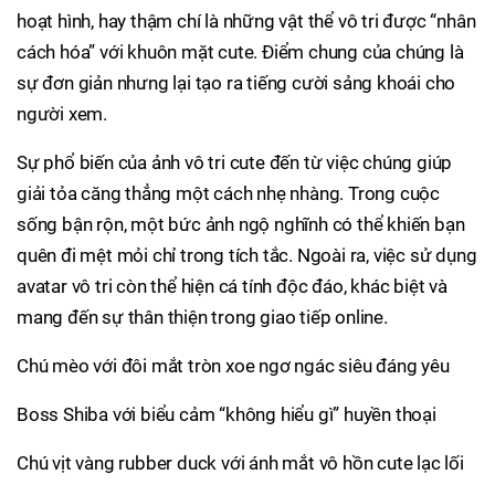
hoạt hình, hay thậm chí là những vật thể vô tri được “nhân
cách hóa” với khuôn mặt cute. Điểm chung của chúng là
sự đơn giản nhưng lại tạo ra tiếng cười sảng khoái cho
người xem.
Sự phổ biến của ảnh vô tri cute đến từ việc chúng giúp
giải tỏa căng thẳng một cách nhẹ nhàng. Trong cuộc
sống bận rộn, một bức ảnh ngộ nghĩnh có thể khiến bạn
quên đi mệt mỏi chỉ trong tích tắc. Ngoài ra, việc sử dụng
avatar vô tri còn thể hiện cá tính độc đáo, khác biệt và
mang đến sự thân thiện trong giao tiếp online.
Chú mèo với đôi mắt tròn xoe ngơ ngác siêu đáng yêu
Boss Shiba với biểu cảm “không hiểu gì” huyền thoại
Chú vịt vàng rubber duck với ánh mắt vô hồn cute lạc lối