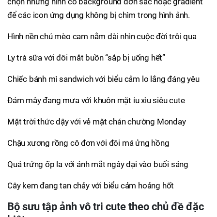
chọn những hình có background đơn sắc hoặc gradient
để các icon ứng dụng không bị chìm trong hình ảnh.
Hình nền chú mèo cam nằm dài nhìn cuộc đời trôi qua
Ly trà sữa với đôi mắt buồn “sắp bị uống hết”
Chiếc bánh mì sandwich với biểu cảm lo lắng đáng yêu
Đám mây đang mưa với khuôn mặt ỉu xìu siêu cute
Mặt trời thức dậy với vẻ mặt chán chường Monday
Chậu xương rồng cô đơn với đôi má ửng hồng
Quả trứng ốp la với ánh mắt ngây dại vào buổi sáng
Cây kem đang tan chảy với biểu cảm hoảng hốt
Bộ sưu tập ảnh vô tri cute theo chủ đề đặc