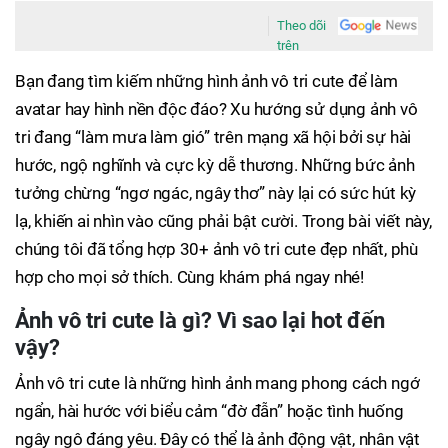
Theo dõi
trên
Bạn đang tìm kiếm những hình ảnh vô tri cute để làm
avatar hay hình nền độc đáo? Xu hướng sử dụng ảnh vô
tri đang “làm mưa làm gió” trên mạng xã hội bởi sự hài
hước, ngộ nghĩnh và cực kỳ dễ thương. Những bức ảnh
tưởng chừng “ngơ ngác, ngây thơ” này lại có sức hút kỳ
lạ, khiến ai nhìn vào cũng phải bật cười. Trong bài viết này,
chúng tôi đã tổng hợp 30+ ảnh vô tri cute đẹp nhất, phù
hợp cho mọi sở thích. Cùng khám phá ngay nhé!
Ảnh vô tri cute là gì? Vì sao lại hot đến
vậy?
Ảnh vô tri cute là những hình ảnh mang phong cách ngớ
ngẩn, hài hước với biểu cảm “đờ đẫn” hoặc tình huống
ngây ngô đáng yêu. Đây có thể là ảnh động vật, nhân vật