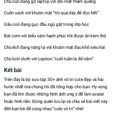
Chú cún đang gõ laptop với đôi mắt thâm quầng
Cuốn sách với khuôn mặt “tôi quá dày để đọc hết”
Gấu con đang gục đầu ngủ gật trong lớp học
Bát cơm với biểu cảm hạnh phúc khi được ăn kèm thịt
Chú ếch đang nâng tạ với khuôn mặt đau khổ siêu hài
Chú lười sloth với caption “cuối tuần là để nằm”
Kết bài
Trên đây là bộ sưu tập 30+ ảnh vô tri cute đẹp và hài
hước nhất mà chúng tôi đã tổng hợp cho bạn. Hy vọng
bạn đã tìm được những hình ảnh ưng ý để làm avatar
hoặc hình nền. Đừng quên lưu lại và chia sẻ bài viết này
đến bạn bè để cùng nhau “cute vô tri” nhé!