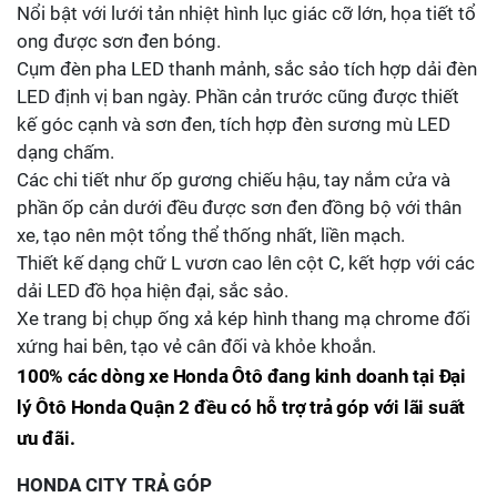
Nổi bật với lưới tản nhiệt hình lục giác cỡ lớn, họa tiết tổ
ong được sơn đen bóng.
Cụm đèn pha LED thanh mảnh, sắc sảo tích hợp dải đèn
LED định vị ban ngày. Phần cản trước cũng được thiết
kế góc cạnh và sơn đen, tích hợp đèn sương mù LED
dạng chấm.
Các chi tiết như ốp gương chiếu hậu, tay nắm cửa và
phần ốp cản dưới đều được sơn đen đồng bộ với thân
xe, tạo nên một tổng thể thống nhất, liền mạch.
Thiết kế dạng chữ L vươn cao lên cột C, kết hợp với các
dải LED đồ họa hiện đại, sắc sảo.
Xe trang bị chụp ống xả kép hình thang mạ chrome đối
xứng hai bên, tạo vẻ cân đối và khỏe khoắn.
100% các dòng xe Honda Ôtô đang kinh doanh tại Đại
lý Ôtô Honda Quận 2 đều có hỗ trợ trả góp với lãi suất
ưu đãi.
HONDA CITY TRẢ GÓP