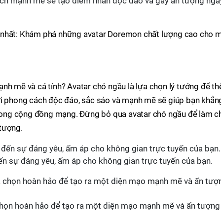
ách mạnh mẽ sẽ tạo điểm nhấn độc đáo và gây ấn tượng nga
 nhất: Khám phá những avatar Doremon chất lượng cao cho 
nh mẽ và cá tính? Avatar chó ngầu là lựa chọn lý tưởng để th
ới phong cách độc đáo, sắc sảo và mạnh mẽ sẽ giúp bạn khẳn
 trong cộng đồng mạng. Đừng bỏ qua avatar chó ngầu để làm c
tượng.
n sự đáng yêu, ấm áp cho không gian trực tuyến của bạn.
a chọn hoàn hảo để tạo ra một diện mạo mạnh mẽ và ấn tượng