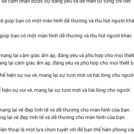
n sẽ cảm nhận được sự đáng yêu và dễ mến từ từng chi tiết
 giúp bạn có một màn hình dễ thương và thu hút người khác
g lại cảm giác ấm áp, đáng yêu và phù hợp cho mọi thiết bị
hiện sự vui vẻ, mang lại sự tươi mới và hài lòng cho người
g lại vẻ đẹp tinh tế và dễ thương cho màn hình của bạn.