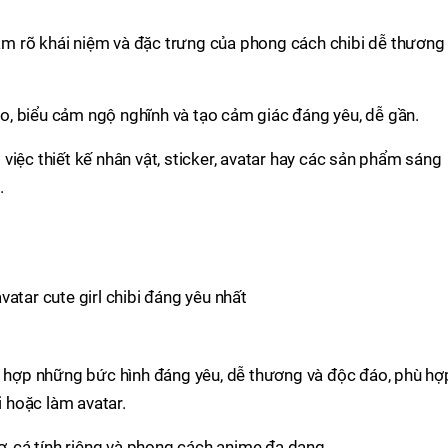
 nắm rõ khái niệm và đặc trưng của phong cách chibi dễ thương
 to, biểu cảm ngộ nghĩnh và tạo cảm giác đáng yêu, dễ gần.
việc thiết kế nhân vật, sticker, avatar hay các sản phẩm sáng
.
atar cute girl chibi đáng yêu nhất
ng hợp những bức hình đáng yêu, dễ thương và độc đáo, phù hợ
i hoặc làm avatar.
ơ, cá tính riêng và phong cách anime đa dạng.