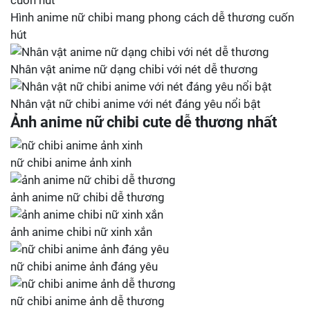
Hình anime nữ chibi mang phong cách dễ thương cuốn
hút
Nhân vật anime nữ dạng chibi với nét dễ thương
Nhân vật nữ chibi anime với nét đáng yêu nổi bật
Ảnh anime nữ chibi cute dễ thương nhất
nữ chibi anime ảnh xinh
ảnh anime nữ chibi dễ thương
ảnh anime chibi nữ xinh xắn
nữ chibi anime ảnh đáng yêu
nữ chibi anime ảnh dễ thương