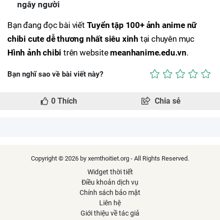
ngây người
Bạn đang đọc bài viết
Tuyển tập 100+ ảnh anime nữ
chibi cute dễ thương nhất siêu xinh
tại chuyên mục
Hình ảnh chibi
trên website
meanhanime.edu.vn
.
Bạn nghĩ sao về bài viết này?
0
Thích
Chia sẻ
Copyright © 2026 by xemthoitiet.org - All Rights Reserved.
Widget thời tiết
Điều khoản dịch vụ
Chính sách bảo mật
Liên hệ
Giới thiệu về tác giả