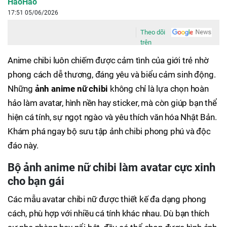
HaoHao
17:51 05/06/2026
Theo dõi
trên
Anime chibi luôn chiếm được cảm tình của giới trẻ nhờ
phong cách dễ thương, đáng yêu và biểu cảm sinh động.
Những
ảnh anime nữ chibi
không chỉ là lựa chọn hoàn
hảo làm avatar, hình nền hay sticker, mà còn giúp bạn thể
hiện cá tính, sự ngọt ngào và yêu thích văn hóa Nhật Bản.
Khám phá ngay bộ sưu tập ảnh chibi phong phú và độc
đáo này.
Bộ ảnh anime nữ chibi làm avatar cực xinh
cho bạn gái
Các mẫu avatar chibi nữ được thiết kế đa dạng phong
cách, phù hợp với nhiều cá tính khác nhau. Dù bạn thích