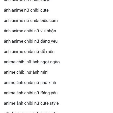
ảnh anime nữ chibi cute
ảnh anime nữ chibi biểu cảm
ảnh anime chibi nữ vui nhộn
ảnh anime chibi nữ đáng yêu
ảnh anime chibi nữ dễ mến
anime chibi nữ ảnh ngọt ngào
anime chibi nữ ảnh mini
anime ảnh chibi nữ nhỏ xinh
anime ảnh chibi nữ đáng yêu
anime ảnh chibi nữ cute style