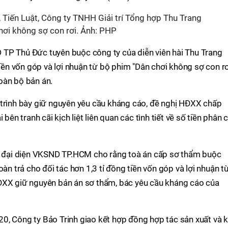
ơi không sợ con rơi. Ảnh: PHP
TP Thủ Đức tuyên buộc công ty của diễn viên hài Thu Trang
tiền vốn góp và lợi nhuận từ bộ phim "Dân chơi không sợ con rơ
oàn bộ bản án.
 trình bày giữ nguyên yêu cầu kháng cáo, đề nghị HĐXX chấp
bên tranh cãi kịch liệt liên quan các tình tiết về số tiền phân 
n, đại diện VKSND TP.HCM cho rằng toà án cấp sơ thẩm buộc
oàn trả cho đối tác hơn 1,3 tỉ đồng tiền vốn góp và lợi nhuận t
ĐXX giữ nguyên bản án sơ thẩm, bác yêu cầu kháng cáo của
0, Công ty Bảo Trinh giao kết hợp đồng hợp tác sản xuất và k