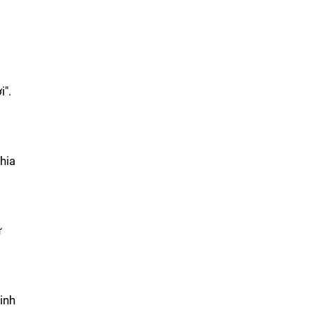
i".
chia
ừ
inh