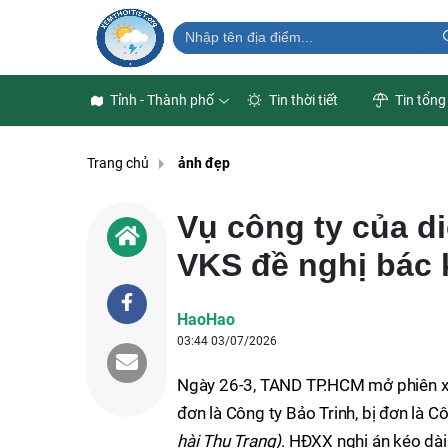
Tỉnh - Thành phố
Tin thời tiết
Tin tổng
Trang chủ
ảnh đẹp
Vụ công ty của di
VKS đề nghị bác
HaoHao
03:44 03/07/2026
Ngày 26-3, TAND TP.HCM mở phiên xé
đơn là Công ty Bảo Trinh, bị đơn là C
hài Thu Trang)
. HĐXX nghị án kéo dài