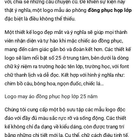
vời, chia sẻ những câu chuyện cũ. Để khiến sự kiện này
thật ý nghĩa, một logo mẫu áo phông
đồng phục họp lớp
đặc biệt là điều không thể thiếu.
Một thiết kế logo đẹp mắt và ý nghĩa sẽ giúp mọi thành
viên nhận diện và tự hào khi mặc chiếc áo đồng phục,
mang đến cảm giác gắn bó và đoàn kết hơn. Các thiết kế
logo sẽ làm nổi bật số 25 ở trung tâm, bên dưới là dòng
chữ kỷ niệm ra trường hoặc tên lớp, trường học, với font
chữ thanh lịch và dễ đọc. Kết hợp với hình ý nghĩa như:
chim bồ câu, bông hoa, ngọn đuốc, chiếc lá…
Logo may áo đồng phục họp lớp 25 năm
Chúng tôi cung cấp một bộ sưu tập các mẫu logo độc
đáo với đầy đủ màu sắc rực rỡ và sống động. Các thiết
kế không chỉ đa dạng về kiểu dáng, còn được trang trí
bằng những chi tiết mới lạ. Cụ thể, chữ cách điệu tinh tế,