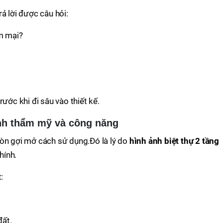
ả lời được câu hỏi:
m mại?
rước khi đi sâu vào thiết kế.
nh thẩm mỹ và công năng
còn gợi mở cách sử dụng.Đó là lý do
hình ảnh biệt thự 2 tầng
hính.
:
đất.