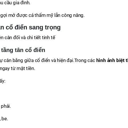
u cầu gia đình.
nh gợi mở được cả thẩm mỹ lẫn công năng.
ân cổ điển sang trọng
n cân đối và chi tiết tinh tế
 tầng tân cổ điển
ự cân bằng giữa cổ điển và hiện đại.Trong các
hình ảnh biệt 
ngay từ mặt tiền.
ấy:
.
 phải.
 be.