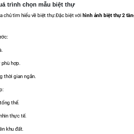
uá trình chọn mẫu biệt thự
a chủ tìm hiểu về biệt thự.Đặc biệt với
hình ảnh biệt thự 2 tầ
ước:
à.
 phù hợp.
g thời gian ngắn.
p:
tổng thể.
hìn thực tế.
ên khu đất.