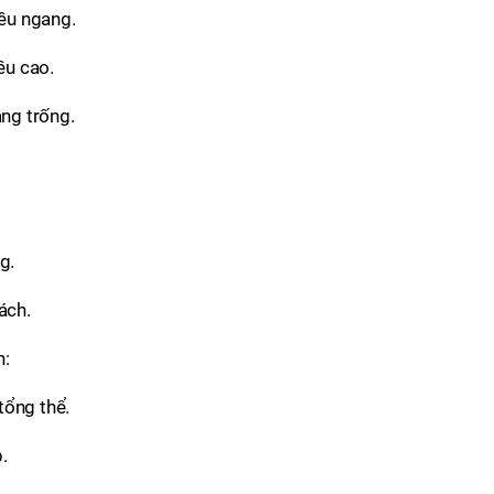
iều ngang.
ều cao.
ng trống.
.
g.
bách.
h:
tổng thể.
.