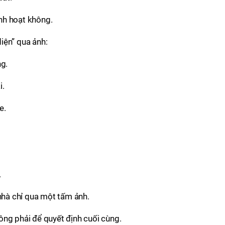
inh hoạt không.
iện” qua ảnh:
g.
i.
e.
.
nhà chỉ qua một tấm ảnh.
ông phải để quyết định cuối cùng.